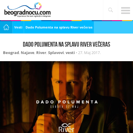
Vesti
Dado Polumenta na splavu River večeras
Dado Polumenta na splavu River večeras
Beograd
,
Najave
,
River
,
Splavovi
,
vesti
•
27. Maj 2017.