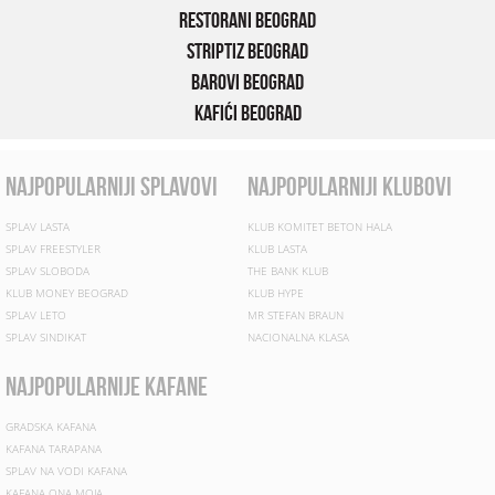
Restorani Beograd
Striptiz Beograd
Barovi Beograd
Kafići Beograd
najpopularniji splavovi
najpopularniji klubovi
SPLAV LASTA
KLUB KOMITET BETON HALA
SPLAV FREESTYLER
KLUB LASTA
SPLAV SLOBODA
THE BANK KLUB
KLUB MONEY BEOGRAD
KLUB HYPE
SPLAV LETO
MR STEFAN BRAUN
SPLAV SINDIKAT
NACIONALNA KLASA
najpopularnije kafane
GRADSKA KAFANA
KAFANA TARAPANA
SPLAV NA VODI KAFANA
KAFANA ONA MOJA