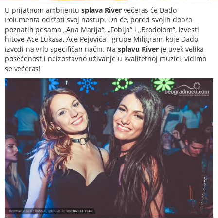
U prijatnom ambijentu
splava River
večeras će Dado
Polumenta održati svoj nastup. On će, pored svojih dobro
poznatih pesama „Ana Marija“, „Fobija“ i „Brodolom“, izvesti
hitove Ace Lukasa, Ace Pejovića i grupe Miligram, koje Dado
izvodi na vrlo specifičan način. Na
splavu River
je uvek velika
posećenost i neizostavno uživanje u kvalitetnoj muzici, vidimo
se večeras!