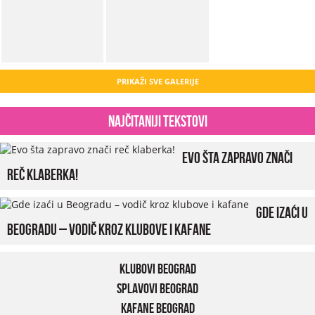
PRIKAŽI SVE GALERIJE
Najčitaniji tekstovi
Evo šta zapravo znači
reč klaberka!
Gde izaći u
Beogradu – vodič kroz klubove i kafane
Klubovi Beograd
Splavovi Beograd
Kafane Beograd