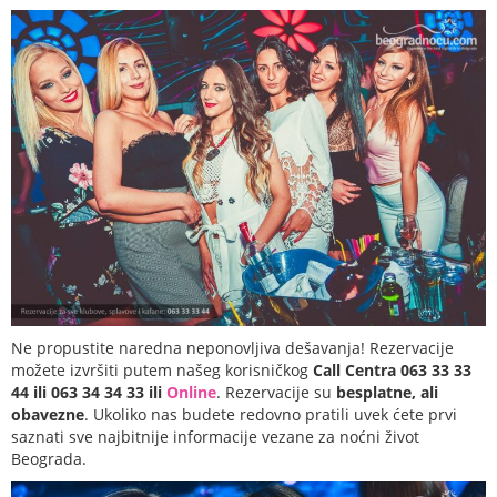
Ne propustite naredna neponovljiva dešavanja! Rezervacije
možete izvršiti putem našeg korisničkog
Call Centra 063 33 33
44 ili 063 34 34 33 ili
Online
. Rezervacije su
besplatne, ali
obavezne
. Ukoliko nas budete redovno pratili uvek ćete prvi
saznati sve najbitnije informacije vezane za noćni život
Beograda.