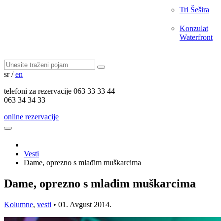
Tri Šešira
Konzulat
Waterfront
sr
/
en
telefoni za
rezervacije
063 33 33 44
063 34 34 33
online rezervacije
Vesti
Dame, oprezno s mlađim muškarcima
Dame, oprezno s mlađim muškarcima
Kolumne
,
vesti
•
01. Avgust 2014.