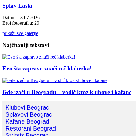
Splav Lasta
Datum: 18.07.2026.
Broj fotografija: 29
prikaži sve galerije
Najčitaniji tekstovi
Evo šta zapravo znači reč klaberka!
Gde izaći u Beogradu – vodič kroz klubove i kafane
Klubovi Beograd
Splavovi Beograd
Kafane Beograd
Restorani Beograd
Striptiz Beograd