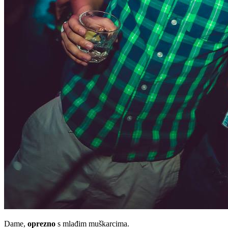
Dame,
oprezno
s mlađim muškarcima.