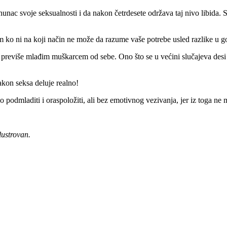
unac svoje seksualnosti i da nakon četrdesete održava taj nivo libida. Sa
 ko ni na koji način ne može da razume vaše potrebe usled razlike u go
previše mlađim muškarcem od sebe. Ono što se u većini slučajeva desi j
kon seksa deluje realno!
no podmladiti i oraspoložiti, ali bez emotivnog vezivanja, jer iz toga ne 
lustrovan.