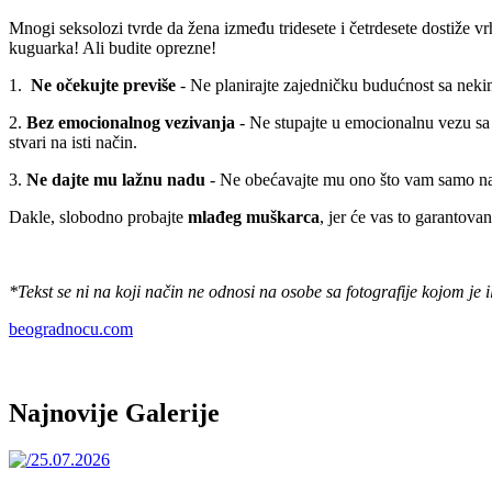
Mnogi seksolozi tvrde da žena između tridesete i četrdesete dostiže vrh
kuguarka! Ali budite oprezne!
1.
Ne očekujte previše
- Ne planirajte zajedničku budućnost sa nekim
2.
Bez emocionalnog vezivanja
- Ne stupajte u emocionalnu vezu sa 
stvari na isti način.
3.
Ne dajte mu lažnu nadu
- Ne obećavajte mu ono što vam samo na
Dakle, slobodno probajte
mlađeg muškarca
, jer će vas to garantova
*Tekst se ni na koji način ne odnosi na osobe sa fotografije kojom je i
beogradnocu.com
Najnovije Galerije