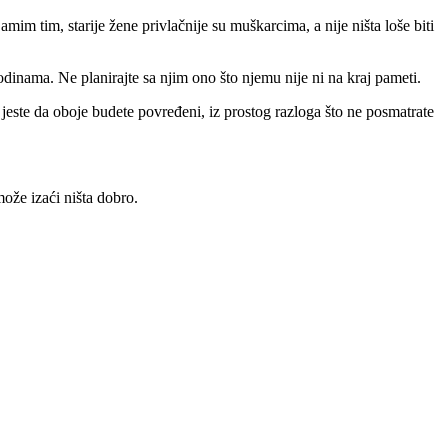
mim tim, starije žene privlačnije su muškarcima, a nije ništa loše biti
dinama. Ne planirajte sa njim ono što njemu nije ni na kraj pameti.
este da oboje budete povređeni, iz prostog razloga što ne posmatrate
može izaći ništa dobro.