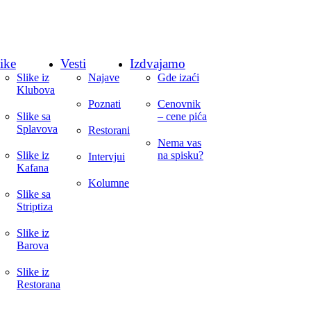
ike
Vesti
Izdvajamo
Slike iz
Najave
Gde izaći
Klubova
Poznati
Cenovnik
Slike sa
– cene pića
Splavova
Restorani
Nema vas
Slike iz
na spisku?
Intervjui
Kafana
Kolumne
Slike sa
Striptiza
Slike iz
Barova
Slike iz
Restorana