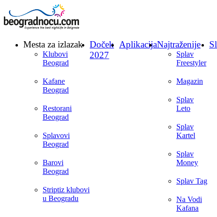
Mesta za izlazak
Doček
Aplikacija
Najtraženije
Sl
Klubovi
2027
Splav
Beograd
Freestyler
Kafane
Magazin
Beograd
Splav
Restorani
Leto
Beograd
Splav
Splavovi
Kartel
Beograd
Splav
Barovi
Money
Beograd
Splav Tag
Striptiz klubovi
u Beogradu
Na Vodi
Kafana