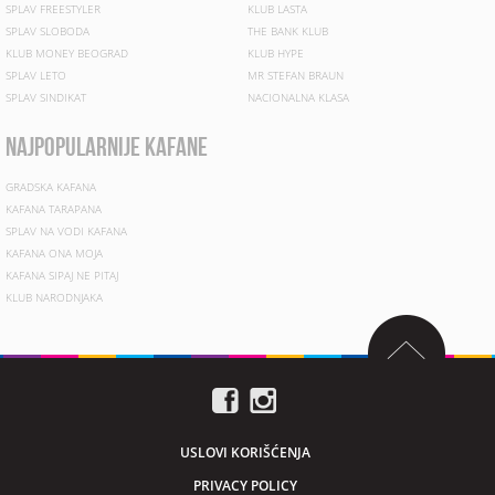
SPLAV FREESTYLER
KLUB LASTA
SPLAV SLOBODA
THE BANK KLUB
KLUB MONEY BEOGRAD
KLUB HYPE
SPLAV LETO
MR STEFAN BRAUN
SPLAV SINDIKAT
NACIONALNA KLASA
najpopularnije kafane
GRADSKA KAFANA
KAFANA TARAPANA
SPLAV NA VODI KAFANA
KAFANA ONA MOJA
KAFANA SIPAJ NE PITAJ
KLUB NARODNJAKA
USLOVI KORIŠĆENJA
PRIVACY POLICY