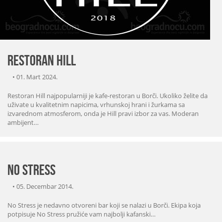
Restoran Hill
•
01. Mart 2024.
Restoran Hill najpopularniji je kafe-restoran u Borči. Ukoliko želite da
uživate u kvalitetnim napicima, vrhunskoj hrani i žurkama sa
izvarednom atmosferom, onda je Hill pravi izbor za vas. Moderan
ambijent…
No Stress
•
05. Decembar 2014.
No Stress je nedavno otvoreni bar koji se nalazi u Borči. Ekipa koja
potpisuje No Stress pružiće vam najbolji kafanski…