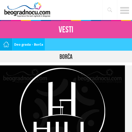
Vesti
Deo grada - Borča
Borča