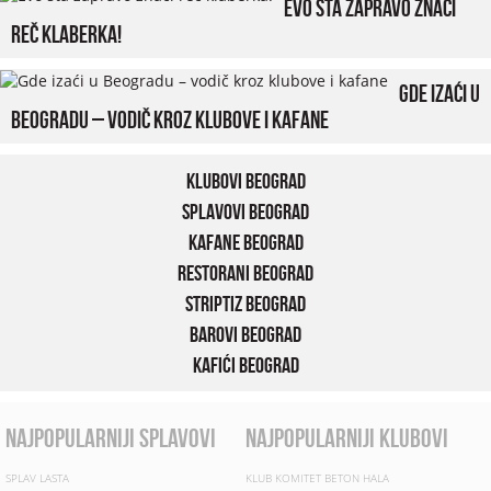
Evo šta zapravo znači
reč klaberka!
Gde izaći u
Beogradu – vodič kroz klubove i kafane
Klubovi Beograd
Splavovi Beograd
Kafane Beograd
Restorani Beograd
Striptiz Beograd
Barovi Beograd
Kafići Beograd
najpopularniji splavovi
najpopularniji klubovi
SPLAV LASTA
KLUB KOMITET BETON HALA