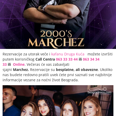
Rezervacije za utorak veče i
kafanu Druga Kuća
možete izvršiti
putem korisničkog
Call Centra
063 33 33 44
ili
063 34 34
33
ili
Online
. Večeras će vas zabavljati
sjajni
Marchez.
Rezervacije su
besplatne, ali obavezne
. Ukoliko
nas budete redovno pratili uvek ćete prvi saznati sve najbitnije
informacije vezane za noćni život Beograda.