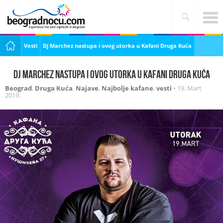
Vesti
Dj Marchez nastupa i ovog utorka u Kafani Druga Kuća
Dj Marchez nastupa i ovog utorka u Kafani Druga Kuća
Beograd
,
Druga Kuća
,
Najave
,
Najbolje kafane
,
vesti
•
19. Mart
2019.