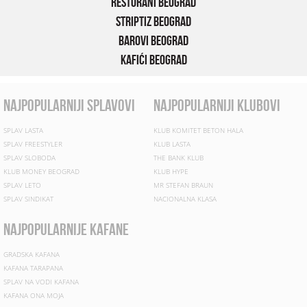
Restorani Beograd
Striptiz Beograd
Barovi Beograd
Kafići Beograd
najpopularniji splavovi
najpopularniji klubovi
SPLAV LASTA
KLUB KOMITET BETON HALA
SPLAV FREESTYLER
KLUB LASTA
SPLAV SLOBODA
THE BANK KLUB
KLUB MONEY BEOGRAD
KLUB HYPE
SPLAV LETO
MR STEFAN BRAUN
SPLAV SINDIKAT
NACIONALNA KLASA
najpopularnije kafane
GRADSKA KAFANA
KAFANA TARAPANA
SPLAV NA VODI KAFANA
KAFANA ONA MOJA