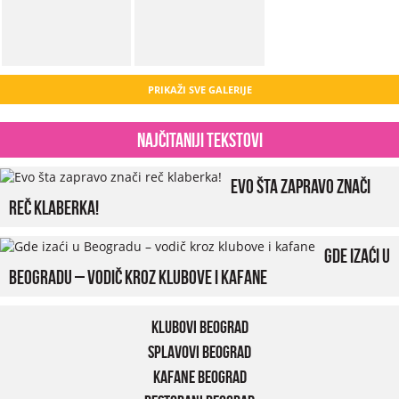
PRIKAŽI SVE GALERIJE
Najčitaniji tekstovi
Evo šta zapravo znači
reč klaberka!
Gde izaći u
Beogradu – vodič kroz klubove i kafane
Klubovi Beograd
Splavovi Beograd
Kafane Beograd