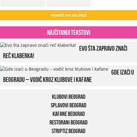
PRIKAŽI SVE GALERIJE
Najčitaniji tekstovi
Evo šta zapravo znači
reč klaberka!
Gde izaći u
Beogradu – vodič kroz klubove i kafane
Klubovi Beograd
Splavovi Beograd
Kafane Beograd
Restorani Beograd
Striptiz Beograd