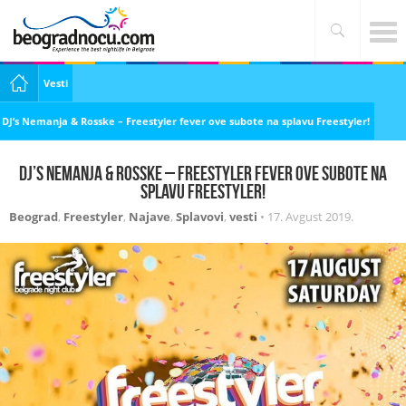
Vesti
DJ’s Nemanja & Rosske – Freestyler fever ove subote na splavu Freestyler!
DJ’s Nemanja & Rosske – Freestyler fever ove subote na
splavu Freestyler!
Beograd
,
Freestyler
,
Najave
,
Splavovi
,
vesti
•
17. Avgust 2019.