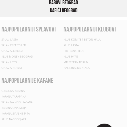
Barovi Beograd
Kafići Beograd
najpopularniji splavovi
najpopularniji klubovi
SPLAV LASTA
KLUB KOMITET BETON HALA
SPLAV FREESTYLER
KLUB LASTA
SPLAV SLOBODA
THE BANK KLUB
KLUB MONEY BEOGRAD
KLUB HYPE
SPLAV LETO
MR STEFAN BRAUN
SPLAV SINDIKAT
NACIONALNA KLASA
najpopularnije kafane
GRADSKA KAFANA
KAFANA TARAPANA
SPLAV NA VODI KAFANA
KAFANA ONA MOJA
KAFANA SIPAJ NE PITAJ
KLUB NARODNJAKA