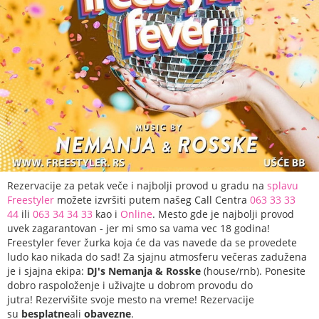
Rezervacije za petak veče i najbolji provod u gradu na
splavu
Freestyler
možete izvršiti putem našeg Call Centra
063 33 33
44
ili
063 34 34 33
kao i
Online
. Mesto gde je najbolji provod
uvek zagarantovan - jer mi smo sa vama vec 18 godina!
Freestyler fever žurka koja će da vas navede da se provedete
ludo kao nikada do sad! Za sjajnu atmosferu večeras zadužena
je i sjajna ekipa:
DJ's Nemanja & Rosske
(house/rnb). Ponesite
dobro raspoloženje i uživajte u dobrom provodu do
jutra! Rezervišite svoje mesto na vreme! Rezervacije
su
besplatne
ali
obavezne
.