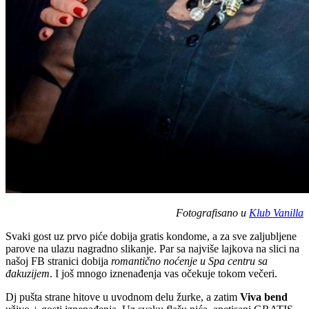
Fotografisano u
Klub Vanilla
Svaki gost uz prvo piće dobija gratis kondome, a za sve zaljubljene
parove na ulazu nagradno slikanje. Par sa najviše lajkova na slici na
našoj FB stranici dobija
romantično noćenje u Spa centru sa
đakuzijem
. I još mnogo iznenađenja vas očekuje tokom večeri.
Dj pušta strane hitove u uvodnom delu žurke, a zatim
Viva bend