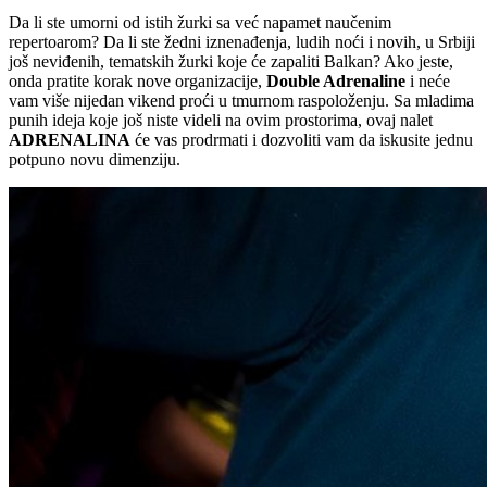
Da li ste umorni od istih žurki sa već napamet naučenim
repertoarom? Da li ste žedni iznenađenja, ludih noći i novih, u Srbiji
još neviđenih, tematskih žurki koje će zapaliti Balkan? Ako jeste,
onda pratite korak nove organizacije,
Double Adrenaline
i neće
vam više nijedan vikend proći u tmurnom raspoloženju. Sa mladima
punih ideja koje još niste videli na ovim prostorima, ovaj nalet
ADRENALINA
će vas prodrmati i dozvoliti vam da iskusite jednu
potpuno novu dimenziju.