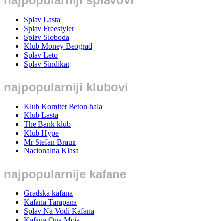
najpopularniji splavovi
Splav Lasta
Splav Freestyler
Splav Sloboda
Klub Money Beograd
Splav Leto
Splav Sindikat
najpopularniji klubovi
Klub Komitet Beton hala
Klub Lasta
The Bank klub
Klub Hype
Mr Stefan Braun
Nacionalna Klasa
najpopularnije kafane
Gradska kafana
Kafana Tarapana
Splav Na Vodi Kafana
Kafana Ona Moja