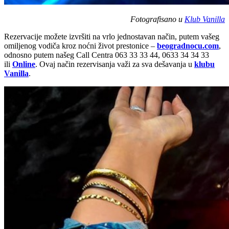
Fotografisano u
Klub Vanilla
Rezervacije možete izvršiti na vrlo jednostavan način, putem vašeg
omiljenog vodiča kroz noćni život prestonice –
beogradnocu.com
,
odnosno putem našeg Call Centra 063 33 33 44, 0633 34 34 33
ili
Online
. Ovaj način rezervisanja važi za sva dešavanja u
klubu
Vanilla
.