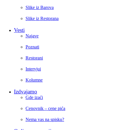
Slike iz Barova
Slike iz Restorana
Vesti
Najave
Poznati
Restorani
Intervjui
Kolumne
Izdvajamo
Gde izaći
Cenovnik – cene pića
Nema vas na spisku?