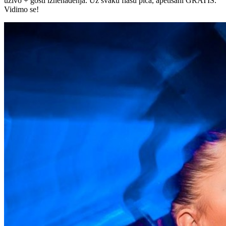
uživo + gosti iznenađenja. Uz svaku flašu pića, apetisani GRATIS.
Vidimo se!