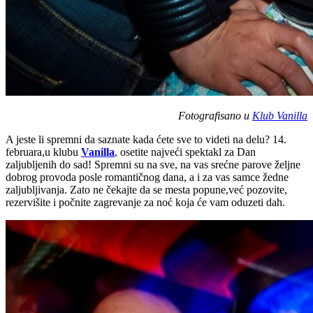
Fotografisano u
Klub Vanilla
A jeste li spremni da saznate kada ćete sve to videti na delu? 14.
februara,u klubu
Vanilla
, osetite najveći spektakl za Dan
zaljubljenih do sad! Spremni su na sve, na vas srećne parove željne
dobrog provoda posle romantičnog dana, a i za vas samce žedne
zaljubljivanja. Zato ne čekajte da se mesta popune,već pozovite,
rezervišite i počnite zagrevanje za noć koja će vam oduzeti dah.