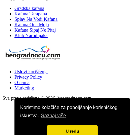
Gradska kafana
Kafana Tarapana
Splav Na Vodi Kafana
Kafana Ona Moja
Kafana Sipaj Ne Pitaj
Klub Narodnjaka
Uslovi korišćenja
Privacy Policy
O nama
Marketing
Sva prava zadržana © 2026. beogradnocu.com
Koristimo kolačiće za poboljšanje korisničkog
iskustva.
Saznaj više
U redu