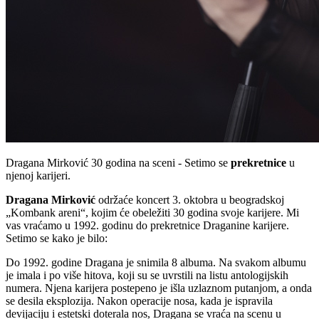
Dragana Mirković 30 godina na sceni - Setimo se
prekretnice
u
njenoj karijeri.
Dragana Mirković
održaće koncert 3. oktobra u beogradskoj
„Kombank areni“, kojim će obeležiti 30 godina svoje karijere. Mi
vas vraćamo u 1992. godinu do prekretnice Draganine karijere.
Setimo se kako je bilo:
Do 1992. godine Dragana je snimila 8 albuma. Na svakom albumu
je imala i po više hitova, koji su se uvrstili na listu antologijskih
numera. Njena karijera postepeno je išla uzlaznom putanjom, a onda
se desila eksplozija. Nakon operacije nosa, kada je ispravila
devijaciju i estetski doterala nos, Dragana se vraća na scenu u