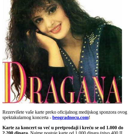
Rezervišete vaše karte preko oficijalnog medijskog sponzora ovog
spektakularnog koncerta -
beogradnocu.com
!
Karte za koncert su već u pretprodaji i kreću se od 1.000 do
2.200 dinara.
Naime postoje karte od 1.000 dinara (nivo 400 II