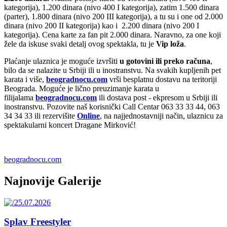
kategorija), 1.200 dinara (nivo 400 I kategorija), zatim 1.500 dinara
(parter), 1.800 dinara (nivo 200 III kategorija), a tu su i one od 2.000
dinara (nivo 200 II kategorija) kao i 2.200 dinara (nivo 200 I
kategorija). Cena karte za fan pit 2.000 dinara. Naravno, za one koji
žele da iskuse svaki detalj ovog spektakla, tu je
Vip loža
.
Plaćanje ulaznica je moguće izvršiti
u gotovini ili preko računa
,
bilo da se nalazite u Srbiji ili u inostranstvu. Na svakih kupljenih pet
karata i više,
beogradnocu.com
vrši besplatnu dostavu na teritoriji
Beograda. Moguće je lično preuzimanje karata u
filijalama
beogradnocu.com
ili dostava post - ekpresom u Srbiji ili
inostranstvu. Pozovite naš korisnički Call Centar 063 33 33 44, 063
34 34 33 ili rezervišite
Online
, na najjednostavniji način, ulaznicu za
spektakularni koncert Dragane Mirković!
beogradnocu.com
Najnovije Galerije
Splav Freestyler