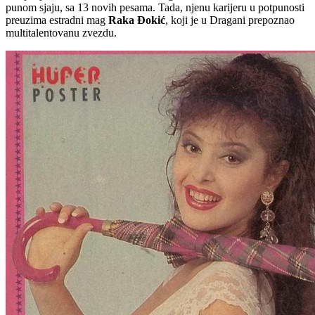
punom sjaju, sa 13 novih pesama. Tada, njenu karijeru u potpunosti
preuzima estradni mag
Raka Đokić
, koji je u Dragani prepoznao
multitalentovanu zvezdu.