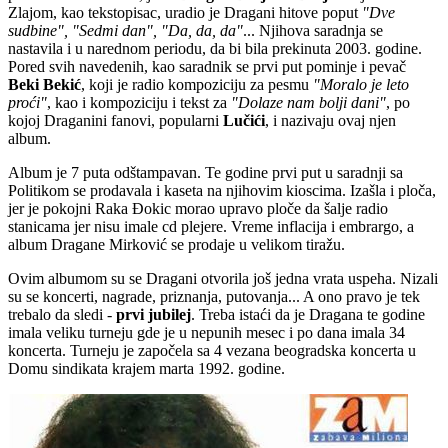
Zlajom, kao tekstopisac, uradio je Dragani hitove poput
"Dve
sudbine", "Sedmi dan", "Da, da, da"
... Njihova saradnja se
nastavila i u narednom periodu, da bi bila prekinuta 2003. godine.
Pored svih navedenih, kao saradnik se prvi put pominje i pevač
Beki Bekić
, koji je radio kompoziciju za pesmu
"Moralo je leto
proći"
, kao i kompoziciju i tekst za
"Dolaze nam bolji dani"
, po
kojoj Draganini fanovi, popularni
Lučići
, i nazivaju ovaj njen
album.
Album je 7 puta odštampavan. Te godine prvi put u saradnji sa
Politikom se prodavala i kaseta na njihovim kioscima. Izašla i ploča,
jer je pokojni Raka Đokic morao upravo ploče da šalje radio
stanicama jer nisu imale cd plejere. Vreme inflacija i embrargo, a
album Dragane Mirković se prodaje u velikom tiražu.
Ovim albumom su se Dragani otvorila još jedna vrata uspeha. Nizali
su se koncerti, nagrade, priznanja, putovanja... A ono pravo je tek
trebalo da sledi -
prvi jubilej
. Treba istaći da je Dragana te godine
imala veliku turneju gde je u nepunih mesec i po dana imala 34
koncerta. Turneju je započela sa 4 vezana beogradska koncerta u
Domu sindikata krajem marta 1992. godine.