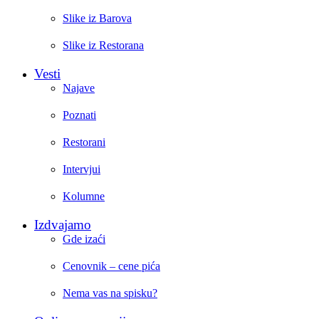
Slike iz Barova
Slike iz Restorana
Vesti
Najave
Poznati
Restorani
Intervjui
Kolumne
Izdvajamo
Gde izaći
Cenovnik – cene pića
Nema vas na spisku?