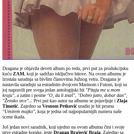
Dragana je objavila deveti album po redu, prvi put za produkcijsku
kuću
ZAM
, koji je sadržao isključivo hitove. Na ovom albumu je
izostala saradnja sa bivšim članovima Južnog vetra. Dragana je
nastavila saradnju sa estradnim dvojcem Marinom i Futom, koji su
joj napravili pre svega jedan antologijski hit
"Pitaju me u mom
kraju"
, a zatim i pesme
"O, da li znaš"
,
"Dobro jutro, dobar dan",
"Žensko srce"
... Prvi put kao autor na albumu se pojavljuje i
Zlaja
Timotić
. Zajedno sa
Vesnom Petković
uradio je hit pesmu
"Umirem majko"
, koja je jedna od najpopularnijih numera naše
scene ikada.
Još jedan novi saradnik, koji ujedno na ovom albumu čini i svoje
prve estradne korake, jeste
Dragan Brajović Braja
. Zajedno sa