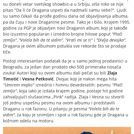
su doneli vetar svetskog showbiz-a u Srbiju, više niko se nije
pitao "Da li će Dragana uspeti da nadmaši samu sebe?". Ljudi
su samo čekali da prođe godinu dana od objavljivanja albuma,
pa da čuju i nove Draganine pesme. Tako je i bilo. Krajem 1995.
godine za PGP je objavljen novi Draganin album, koji je takođe
bio izuzetno popularan i iznedrio brojne hitove poput
"Plači
zemljo"
,
"Volela bih da te vidim"
,
''Vrati mi se ti''
i
"Divlja devojka"
.
Dragana je ovim albumom potukla sve rekorde što se prodaje
tiče.
Postoji interesantan podatak da je u samo jednoj prodavnici u
Beogradu, za jedan dan prodato oko 500 primeraka nosača
zvuka! Autori koji su ovom albumu dali pečat su bili
Zlaja
Timotić
i
Vesna Petković
. Dvojac koji je nakon mega hita
''Umirem majko''
iznedrio i himnu devedesetih: pesmu
''Plači
zemljo''
, koja iako je izdata krajem godine, postaje hit godine
zahvaljujući slušaocima „Pink“ radija. Zlaja i Vesna su stvorili
još jednu uspešnu pesmu na ovom albumu i predstavili
Draganu u rok fazonu. U pitanju je pesma
"Volela bih da te
vidim"
, za koju je snimljen i spot u rok fazonu gde je Dragana u
kožnom odelu na motoru.