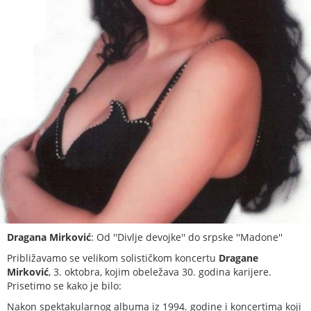
Dragana Mirković
: Od ''Divlje devojke'' do srpske ''Madone''
Približavamo se velikom solističkom koncertu
Dragane
Mirković
, 3. oktobra, kojim obeležava 30. godina karijere.
Prisetimo se kako je bilo:
Nakon spektakularnog albuma iz 1994. godine i koncertima koji