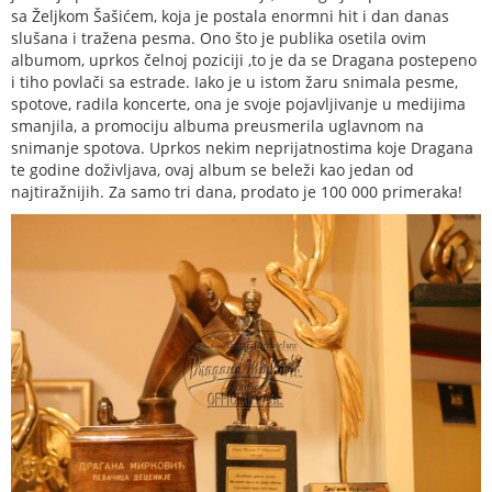
sa Željkom Šašićem, koja je postala enormni hit i dan danas
slušana i tražena pesma. Ono što je publika osetila ovim
albumom, uprkos čelnoj poziciji ,to je da se Dragana postepeno
i tiho povlači sa estrade. Iako je u istom žaru snimala pesme,
spotove, radila koncerte, ona je svoje pojavljivanje u medijima
smanjila, a promociju albuma preusmerila uglavnom na
snimanje spotova. Uprkos nekim neprijatnostima koje Dragana
te godine doživljava, ovaj album se beleži kao jedan od
najtiražnijih. Za samo tri dana, prodato je 100 000 primeraka!