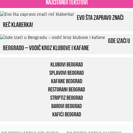
Najčitaniji tekstovi
Evo šta zapravo znači
reč klaberka!
Gde izaći u
Beogradu – vodič kroz klubove i kafane
Klubovi Beograd
Splavovi Beograd
Kafane Beograd
Restorani Beograd
Striptiz Beograd
Barovi Beograd
Kafići Beograd