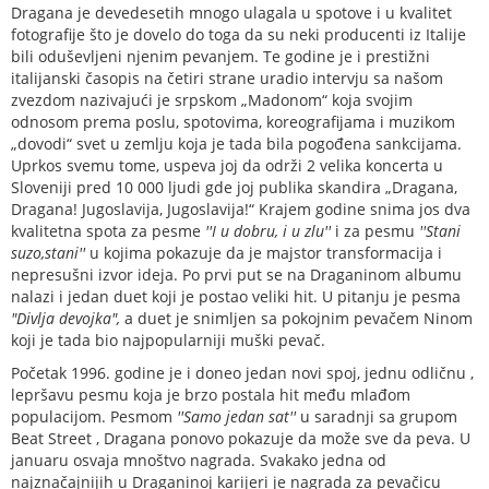
Dragana je devedesetih mnogo ulagala u spotove i u kvalitet
fotografije što je dovelo do toga da su neki producenti iz Italije
bili oduševljeni njenim pevanjem. Te godine je i prestižni
italijanski časopis na četiri strane uradio intervju sa našom
zvezdom nazivajući je srpskom „Madonom“ koja svojim
odnosom prema poslu, spotovima, koreografijama i muzikom
„dovodi“ svet u zemlju koja je tada bila pogođena sankcijama.
Uprkos svemu tome, uspeva joj da održi 2 velika koncerta u
Sloveniji pred 10 000 ljudi gde joj publika skandira „Dragana,
Dragana! Jugoslavija, Jugoslavija!“ Krajem godine snima jos dva
kvalitetna spota za pesme
''I u dobru, i u zlu''
i za pesmu
''Stani
suzo,stani''
u kojima pokazuje da je majstor transformacija i
nepresušni izvor ideja. Po prvi put se na Draganinom albumu
nalazi i jedan duet koji je postao veliki hit. U pitanju je pesma
"Divlja devojka",
a duet je snimljen sa pokojnim pevačem Ninom
koji je tada bio najpopularniji muški pevač.
Početak 1996. godine je i doneo jedan novi spoj, jednu odličnu ,
lepršavu pesmu koja je brzo postala hit među mlađom
populacijom. Pesmom
''Samo jedan sat''
u saradnji sa grupom
Beat Street , Dragana ponovo pokazuje da može sve da peva. U
januaru osvaja mnoštvo nagrada. Svakako jedna od
najznačajnijih u Draganinoj karijeri je nagrada za pevačicu