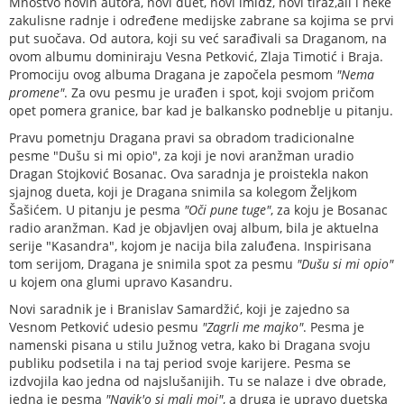
Mnoštvo novih autora, novi duet, novi imidž, novi tiraž,ali i neke
zakulisne radnje i određene medijske zabrane sa kojima se prvi
put suočava. Od autora, koji su već sarađivali sa Draganom, na
ovom albumu dominiraju Vesna Petković, Zlaja Timotić i Braja.
Promociju ovog albuma Dragana je započela pesmom
"Nema
promene"
. Za ovu pesmu je urađen i spot, koji svojom pričom
opet pomera granice, bar kad je balkansko podneblje u pitanju.
Pravu pometnju Dragana pravi sa obradom tradicionalne
pesme "Dušu si mi opio", za koji je novi aranžman uradio
Dragan Stojković Bosanac. Ova saradnja je proistekla nakon
sjajnog dueta, koji je Dragana snimila sa kolegom Željkom
Šašićem. U pitanju je pesma
"Oči pune tuge"
, za koju je Bosanac
radio aranžman. Kad je objavljen ovaj album, bila je aktuelna
serije "Kasandra", kojom je nacija bila zaluđena. Inspirisana
tom serijom, Dragana je snimila spot za pesmu
"Dušu si mi opio"
u kojem ona glumi upravo Kasandru.
Novi saradnik je i Branislav Samardžić, koji je zajedno sa
Vesnom Petković udesio pesmu
"Zagrli me majko"
. Pesma je
namenski pisana u stilu Južnog vetra, kako bi Dragana svoju
publiku podsetila i na taj period svoje karijere. Pesma se
izdvojila kao jedna od najslušanijih. Tu se nalaze i dve obrade,
jedna je pesma
"Navik'o si mali moj"
, a druga je upravo duetska