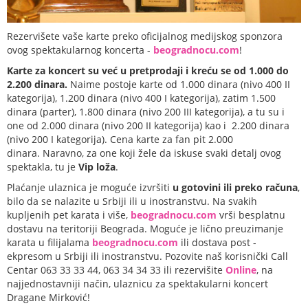
Rezervišete vaše karte preko oficijalnog medijskog sponzora
ovog spektakularnog koncerta -
beogradnocu.com
!
Karte za koncert su već u pretprodaji i kreću se od 1.000 do
2.200 dinara.
Naime postoje karte od 1.000 dinara (nivo 400 II
kategorija), 1.200 dinara (nivo 400 I kategorija), zatim 1.500
dinara (parter), 1.800 dinara (nivo 200 III kategorija), a tu su i
one od 2.000 dinara (nivo 200 II kategorija) kao i 2.200 dinara
(nivo 200 I kategorija). Cena karte za fan pit 2.000
dinara. Naravno, za one koji žele da iskuse svaki detalj ovog
spektakla, tu je
Vip loža
.
Plaćanje ulaznica je moguće izvršiti
u gotovini ili preko računa
,
bilo da se nalazite u Srbiji ili u inostranstvu. Na svakih
kupljenih pet karata i više,
beogradnocu.com
vrši besplatnu
dostavu na teritoriji Beograda. Moguće je lično preuzimanje
karata u filijalama
beogradnocu.com
ili dostava post -
ekpresom u Srbiji ili inostranstvu. Pozovite naš korisnički Call
Centar 063 33 33 44, 063 34 34 33 ili rezervišite
Online
, na
najjednostavniji način, ulaznicu za spektakularni koncert
Dragane Mirković!