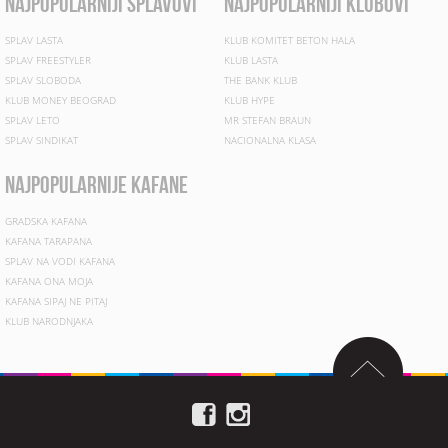
najpopularniji splavovi
najpopularniji klubovi
SPLAV LASTA
KLUB KOMITET BETON HALA
SPLAV FREESTYLER
KLUB LASTA
SPLAV SLOBODA
THE BANK KLUB
KLUB MONEY BEOGRAD
KLUB HYPE
SPLAV LETO
MR STEFAN BRAUN
SPLAV SINDIKAT
NACIONALNA KLASA
najpopularnije kafane
GRADSKA KAFANA
KAFANA TARAPANA
SPLAV NA VODI KAFANA
KAFANA ONA MOJA
KAFANA SIPAJ NE PITAJ
KLUB NARODNJAKA