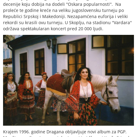
decenije koju dobija na dodeli ''Oskara popularnosti''. Na
proleće te godine kreće na veliku jugoslovensku turneju po
Republici Srpskoj i Makedoniji. Nezapamćena euforija i veliki
rekordi su krasili ovu turneju. U Skoplju, na stadionu ''Vardara''
održava spektakularan koncert pred 20 000 ljudi.
Krajem 1996. godine Dragana obljavljuje novi album za PGP.