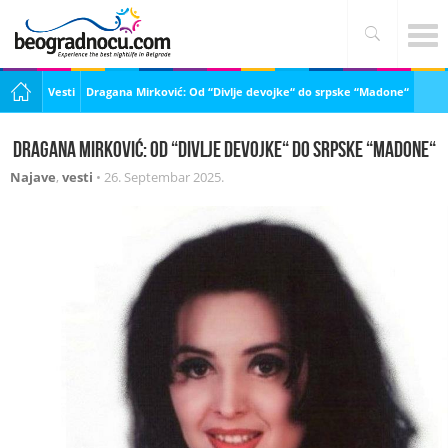
Vesti
Dragana Mirković: Od “Divlje devojke“ do srpske “Madone“
Dragana Mirković: Od “Divlje devojke“ do srpske “Madone“
Najave
,
vesti
•
26. Septembar 2025.