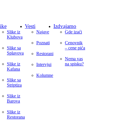
ike
Vesti
Izdvajamo
Slike iz
Najave
Gde izaći
Klubova
Poznati
Cenovnik
Slike sa
– cene pića
Splavova
Restorani
Nema vas
Slike iz
na spisku?
Intervjui
Kafana
Kolumne
Slike sa
Striptiza
Slike iz
Barova
Slike iz
Restorana