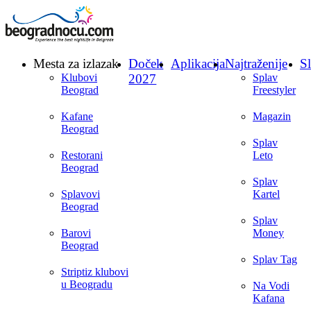
Mesta za izlazak
Doček
Aplikacija
Najtraženije
Sl
Klubovi
2027
Splav
Beograd
Freestyler
Kafane
Magazin
Beograd
Splav
Restorani
Leto
Beograd
Splav
Splavovi
Kartel
Beograd
Splav
Barovi
Money
Beograd
Splav Tag
Striptiz klubovi
u Beogradu
Na Vodi
Kafana