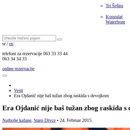
Tri Šešira
Konzulat
Waterfront
sr
/
en
telefoni za
rezervacije
063 33 33 44
063 34 34 33
online rezervacije
Vesti
Era Ojdanić nije baš tužan zbog raskida s devojkom
Era Ojdanić nije baš tužan zbog raskida s
Najbolje kafane
,
Staro Drvce
•
24. Februar 2015.