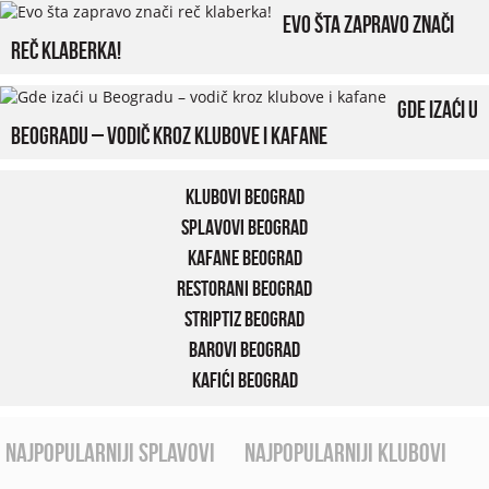
Evo šta zapravo znači
reč klaberka!
Gde izaći u
Beogradu – vodič kroz klubove i kafane
Klubovi Beograd
Splavovi Beograd
Kafane Beograd
Restorani Beograd
Striptiz Beograd
Barovi Beograd
Kafići Beograd
najpopularniji splavovi
najpopularniji klubovi