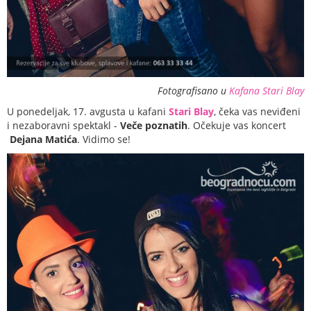
Fotografisano u
Kafana Stari Blay
U ponedeljak, 17. avgusta u kafani
Stari Blay
, čeka vas neviđeni
i nezaboravni spektakl -
Veče poznatih
. Očekuje vas koncert
Dejana Matića
. Vidimo se!