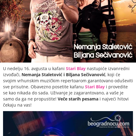
U nedelju 16. avgusta u kafani
Stari Blay
nastupiće izvanredni
izvođači,
Nemanja Staletović i Biljana Sečivanović
, koji će
svojim vrhunskim muzičkim repertoarom garantovano oduševiti
sve prisutne. Obavezno posetite kafanu
Stari Blay
i provedite
se kao nikada do sada. Uživanje je zagarantovano, a vaše je
samo da ga ne propustite!
Veče starih pesama
i najveći hitovi
čekaju na vas!