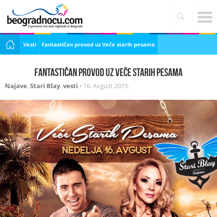
Vesti
Fantastičan provod uz Veče starih pesama
Fantastičan provod uz Veče starih pesama
Najave
,
Stari Blay
,
vesti
•
16. Avgust 2015.