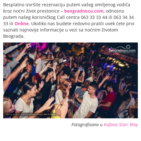
Besplatno izvršite rezervaciju putem vašeg omiljenog vodiča
kroz noćni život prestonice –
beogradnocu.com
, odnosno
putem našeg korisničkog Call centra 063 33 33 44 ili 063 34 34
33 ili
Online
. Ukoliko nas budete redovno pratili uvek ćete prvi
saznati najnovije informacije u vezi sa noćnim životom
Beograda.
Fotografisano u
Kafana Stari Blay