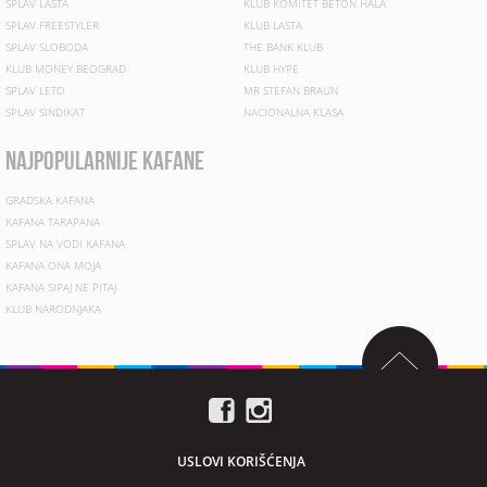
SPLAV LASTA
KLUB KOMITET BETON HALA
SPLAV FREESTYLER
KLUB LASTA
SPLAV SLOBODA
THE BANK KLUB
KLUB MONEY BEOGRAD
KLUB HYPE
SPLAV LETO
MR STEFAN BRAUN
SPLAV SINDIKAT
NACIONALNA KLASA
najpopularnije kafane
GRADSKA KAFANA
KAFANA TARAPANA
SPLAV NA VODI KAFANA
KAFANA ONA MOJA
KAFANA SIPAJ NE PITAJ
KLUB NARODNJAKA
USLOVI KORIŠĆENJA