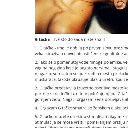
G tačka
- sve što do sada niste znali!
1. G tačka - Ime je dobila po prvom slovu prezi
veka istraživao u ovoj oblasti ženske genitalne a
2. Iako se o pomenutoj vode mnoge polemike, već
vaginalnog zida koje je bogato nervima i stoga 
magazin, verovatno se ipak radi o mestu preko k
muškaraca, takođe okružuje ulaz u uretru kod ž
3. G tačka predstavlja izuzetno osetljivo mesto k
partnerka na leđima, u tom položaju njena G tačk
gornjem zidu. Najjači orgazam žena doživljava ak
4. Orgazam G tačke smatra se ženskom ejakulac
5. G tačku možete direktno stimulisati blagim k
Stimulacija se može vršiti i pomeranjem prstiju 
delovi. Bitno je samo pronaći ritam i tempo koji p