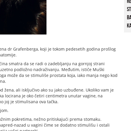
R
St
B
Ka
mena dr Grafenberga, koji je tokom pedesetih godina prošlog
natomije.
ina smatra da se radi o zadebljanju na gornjoj strani
izuzetno podložno nadraživanju. Međutim, ističe Muški
oga može da se stimuliše prostata koja, iako manja nego kod
ena.
od žena, ali isključivo ako su jako uzbuđene. Ukoliko vam je
a locirana je oko četiri centimetra unutar vagine, na
o joj je stimulisana ova tačka.
ijom.
ružnim pokretima, nežno pritiskajući prema stomaku.
napred-nazad u vagini čime se dodatno stimulišu i ostali
rija vašoj partnerki