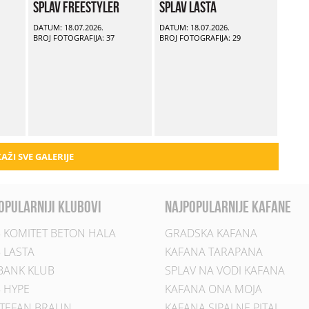
Splav Freestyler
Splav Lasta
DATUM: 18.07.2026.
DATUM: 18.07.2026.
BROJ FOTOGRAFIJA: 37
BROJ FOTOGRAFIJA: 29
AŽI SVE GALERIJE
opularniji klubovi
najpopularnije kafane
 KOMITET BETON HALA
GRADSKA KAFANA
 LASTA
KAFANA TARAPANA
BANK KLUB
SPLAV NA VODI KAFANA
 HYPE
KAFANA ONA MOJA
TEFAN BRAUN
KAFANA SIPAJ NE PITAJ