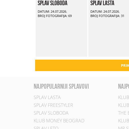
Splav Sloboda
Splav Lasta
DATUM: 24.07.2026.
DATUM: 24.07.2026.
BROJ FOTOGRAFIJA: 69
BROJ FOTOGRAFIJA: 31
PRIK
najpopularniji splavovi
najp
SPLAV LASTA
KLUB
SPLAV FREESTYLER
KLUB
SPLAV SLOBODA
THE 
KLUB MONEY BEOGRAD
KLUB
SPLAV LETO
MR S