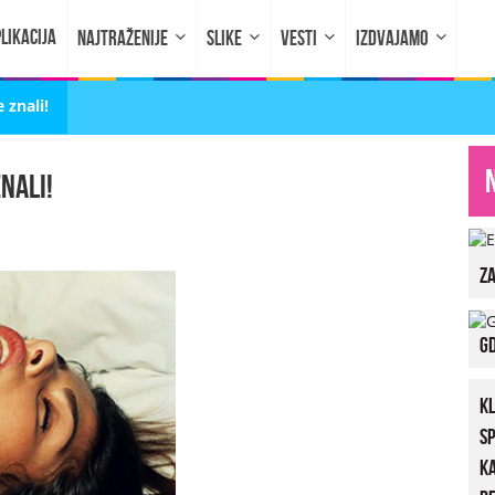
LIKACIJA
NAJTRAŽENIJE
SLIKE
VESTI
IZDVAJAMO
 znali!
nali!
za
Gd
K
S
K