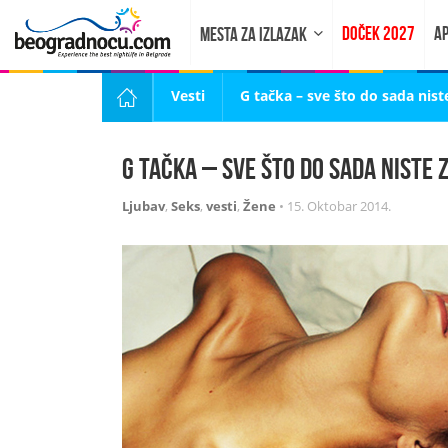
DOČEK 2027
AP
MESTA ZA IZLAZAK
Vesti
G tačka – sve što do sada niste
G tačka – sve što do sada niste z
Ljubav
,
Seks
,
vesti
,
Žene
•
15. Oktobar 2014.