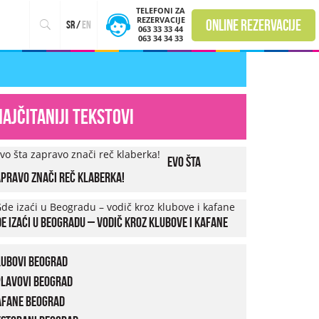
TELEFONI ZA
REZERVACIJE
online rezervacije
sr
/
en
063 33 33 44
063 34 34 33
Najčitaniji tekstovi
Evo šta
pravo znači reč klaberka!
e izaći u Beogradu – vodič kroz klubove i kafane
lubovi Beograd
plavovi Beograd
afane Beograd