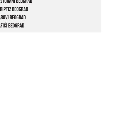
estorani Beograd
riptiz Beograd
arovi Beograd
fići Beograd