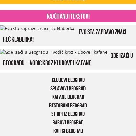
Najčitaniji tekstovi
Evo šta zapravo znači
reč klaberka!
Gde izaći u
Beogradu – vodič kroz klubove i kafane
Klubovi Beograd
Splavovi Beograd
Kafane Beograd
Restorani Beograd
Striptiz Beograd
Barovi Beograd
Kafići Beograd