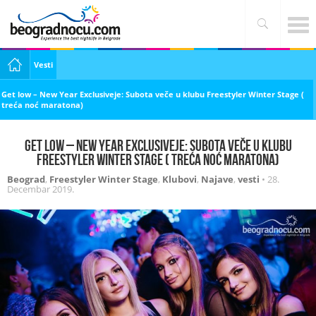
Vesti
Get low – New Year Exclusiveje: Subota veče u klubu Freestyler Winter Stage (
treća noć maratona)
Get low – New Year Exclusiveje: Subota veče u klubu
Freestyler Winter Stage ( treća noć maratona)
Beograd
,
Freestyler Winter Stage
,
Klubovi
,
Najave
,
vesti
•
28.
Decembar 2019.