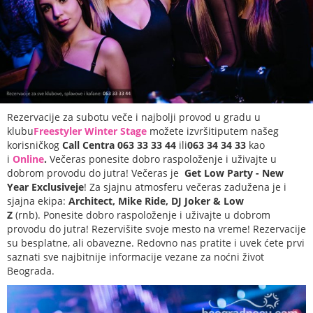
Rezervacije za subotu veče i najbolji provod u gradu u
klubu
Freestyler Winter Stage
možete izvršitiputem našeg
korisničkog
Call Centra 063 33 33 44
ili
063 34 34 33
kao
i
Online
.
Večeras ponesite dobro raspoloženje i uživajte u
dobrom provodu do jutra! Večeras je
Get Low Party - New
Year Exclusiveje
! Za sjajnu atmosferu večeras zadužena je i
sjajna ekipa:
Architect, Mike Ride, DJ Joker & Low
Z
(rnb).
Ponesite dobro raspoloženje i uživajte u dobrom
provodu do jutra!
Rezervišite svoje mesto na vreme! Rezervacije
su besplatne, ali obavezne. Redovno nas pratite i uvek ćete prvi
saznati sve najbitnije informacije vezane za noćni život
Beograda.