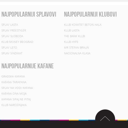
najpopularniji splavovi
najpopularniji klubovi
SPLAV LASTA
KLUB KOMITET BETON HALA
SPLAV FREESTYLER
KLUB LASTA
SPLAV SLOBODA
THE BANK KLUB
KLUB MONEY BEOGRAD
KLUB HYPE
SPLAV LETO
MR STEFAN BRAUN
SPLAV SINDIKAT
NACIONALNA KLASA
najpopularnije kafane
GRADSKA KAFANA
KAFANA TARAPANA
SPLAV NA VODI KAFANA
KAFANA ONA MOJA
KAFANA SIPAJ NE PITAJ
KLUB NARODNJAKA