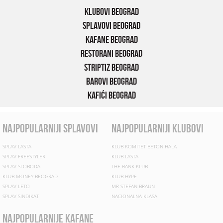
Klubovi Beograd
Splavovi Beograd
Kafane Beograd
Restorani Beograd
Striptiz Beograd
Barovi Beograd
Kafići Beograd
najpopularniji splavovi
najpopularniji klubovi
SPLAV LASTA
KLUB KOMITET BETON HALA
SPLAV FREESTYLER
KLUB LASTA
SPLAV SLOBODA
THE BANK KLUB
KLUB MONEY BEOGRAD
KLUB HYPE
SPLAV LETO
MR STEFAN BRAUN
SPLAV SINDIKAT
NACIONALNA KLASA
najpopularnije kafane