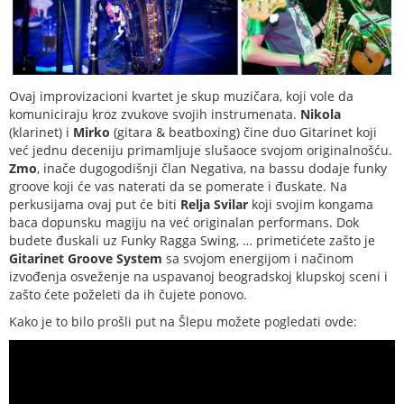
Ovaj improvizacioni kvartet je skup muzičara, koji vole da
komuniciraju kroz zvukove svojih instrumenata.
Nikola
(klarinet) i
Mirko
(gitara & beatboxing) čine duo Gitarinet koji
već jednu deceniju primamljuje slušaoce svojom originalnošću.
Zmo
, inače dugogodišnji član Negativa, na bassu dodaje funky
groove koji će vas naterati da se pomerate i đuskate. Na
perkusijama ovaj put će biti
Relja Svilar
koji svojim kongama
baca dopunsku magiju na već originalan performans. Dok
budete đuskali uz Funky Ragga Swing, … primetićete zašto je
Gitarinet Groove System
sa svojom energijom i načinom
izvođenja osveženje na uspavanoj beogradskoj klupskoj sceni i
zašto ćete poželeti da ih čujete ponovo.
Kako je to bilo prošli put na Šlepu možete pogledati ovde: