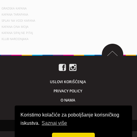
GRADSKA KAFANA
KAFANA TARAPANA
SPLAV NA VODI KAFANA
KAFANA ONA MOJA
KAFANA SIPAJ NE PITAJ
KLUB NARODNJAKA
USLOVI KORIŠĆENJA
PRIVACY POLICY
O NAMA
MARKETING
Koristimo kolačiće za poboljšanje korisničkog
iskustva.
Saznaj više
Sva prava zadržana © 2026. beogradnocu.com