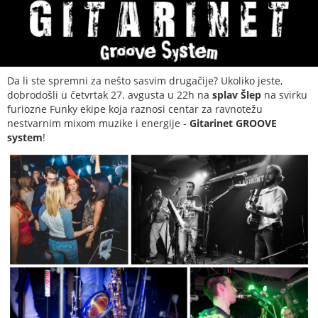
Da li ste spremni za nešto sasvim drugačije? Ukoliko jeste,
dobrodošli u četvrtak 27. avgusta u 22h na
splav Šlep
na svirku
furiozne Funky ekipe koja raznosi centar za ravnotežu
nestvarnim mixom muzike i energije -
Gitarinet GROOVE
system
!