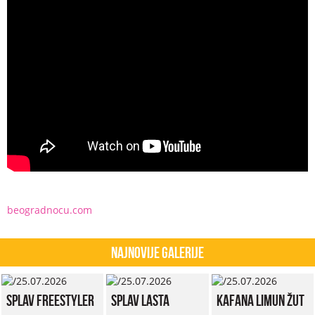
beogradnocu.com
Najnovije Galerije
Splav Freestyler
Splav Lasta
Kafana Limun Žut