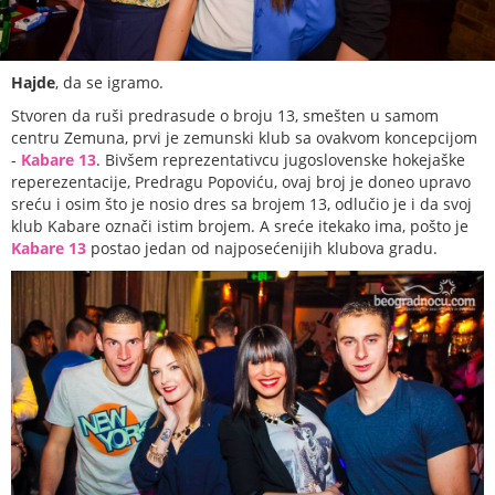
Hajde
, da se igramo.
Stvoren da ruši predrasude o broju 13, smešten u samom
centru Zemuna, prvi je zemunski klub sa ovakvom koncepcijom
-
Kabare 13
. Bivšem reprezentativcu jugoslovenske hokejaške
reperezentacije, Predragu Popoviću, ovaj broj je doneo upravo
sreću i osim što je nosio dres sa brojem 13, odlučio je i da svoj
klub Kabare označi istim brojem. A sreće itekako ima, pošto je
Kabare 13
postao jedan od najposećenijih klubova gradu.