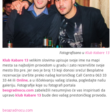
Fotografisano u
Klub Kabare 13
Klub Kabare 13
velikim slovima upisuje svoje ime na mapi
mesta sa najboljim provodom u gradu i zato rezervišite svoje
mesto što pre. Jer ovo je broj 13 koji donosi sreću! Besplatne
rezervacije izvršite preko našeg korisničkog Call Centra 063 33
33 44 ili
Online
, a u iščekivanju vašeg izlaska, pogledajte našu
galeriju. Fotografije koje su fotografi portala
beogradnocu.com
zabeležili nesumnjivo će vas inspirisati da
upravo
klub Kabare 13
bude deo vašeg prestoničkog provoda.
beogradnocu.com