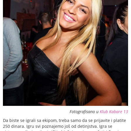
Fotografisano u
Klub Kabare 13
Da biste se igrali sa ekipom, treba samo da se prijavite i platite
250 dinara. Igru svi poznajemo još od detinjstva. Igra se