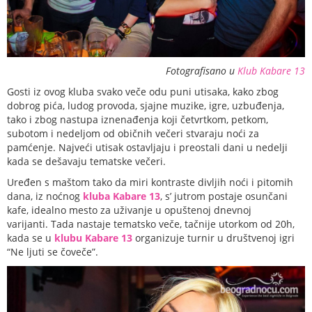
Fotografisano u
Klub Kabare 13
Gosti iz ovog kluba svako veče odu puni utisaka, kako zbog
dobrog pića, ludog provoda, sjajne muzike, igre, uzbuđenja,
tako i zbog nastupa iznenađenja koji četvrtkom, petkom,
subotom i nedeljom od običnih večeri stvaraju noći za
pamćenje. Najveći utisak ostavljaju i preostali dani u nedelji
kada se dešavaju tematske večeri.
Uređen s maštom tako da miri kontraste divljih noći i pitomih
dana, iz noćnog
kluba Kabare 13
, s’ jutrom postaje osunčani
kafe, idealno mesto za uživanje u opuštenoj dnevnoj
varijanti. Tada nastaje tematsko veče, tačnije utorkom od 20h,
kada se u
klubu Kabare 13
organizuje turnir u društvenoj igri
“Ne ljuti se čoveče”.