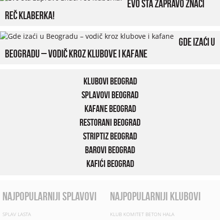
Evo šta zapravo znači
reč klaberka!
Gde izaći u
Beogradu – vodič kroz klubove i kafane
Klubovi Beograd
Splavovi Beograd
Kafane Beograd
Restorani Beograd
Striptiz Beograd
Barovi Beograd
Kafići Beograd
najpopularniji splavovi
najpopularniji klubovi
SPLAV LASTA
KLUB KOMITET BETON HALA