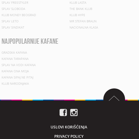
SPLAV FREESTYLER
KLUB LASTA
SPLAV SLOBODA
THE BANK KLUB
KLUB MONEY BEOGRAD
KLUB HYPE
SPLAV LETO
MR STEFAN BRAUN
SPLAV SINDIKAT
NACIONALNA KLASA
najpopularnije kafane
GRADSKA KAFANA
KAFANA TARAPANA
SPLAV NA VODI KAFANA
KAFANA ONA MOJA
KAFANA SIPAJ NE PITAJ
KLUB NARODNJAKA
USLOVI KORIŠĆENJA
PRIVACY POLICY