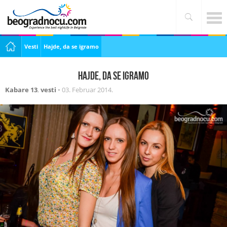
Vesti
Hajde, da se igramo
Hajde, da se igramo
Kabare 13
,
vesti
•
03. Februar 2014.