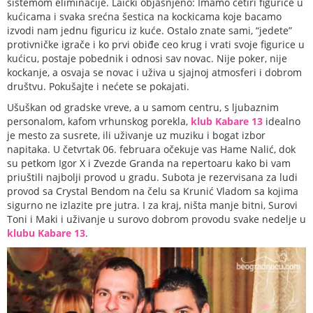
sistemom eliminacije. Laički objašnjeno: Imamo četiri figurice u
kućicama i svaka srećna šestica na kockicama koje bacamo
izvodi nam jednu figuricu iz kuće. Ostalo znate sami, “jedete”
protivničke igrače i ko prvi obiđe ceo krug i vrati svoje figurice u
kućicu, postaje pobednik i odnosi sav novac. Nije poker, nije
kockanje, a osvaja se novac i uživa u sjajnoj atmosferi i dobrom
društvu. Pokušajte i nećete se pokajati.
Ušuškan od gradske vreve, a u samom centru, s ljubaznim
personalom, kafom vrhunskog porekla,
klub Kabare 13
idealno
je mesto za susrete, ili uživanje uz muziku i bogat izbor
napitaka. U četvrtak 06. februara očekuje vas Hame Nalić, dok
su petkom Igor X i Zvezde Granda na repertoaru kako bi vam
priuštili najbolji provod u gradu. Subota je rezervisana za ludi
provod sa Crystal Bendom na čelu sa Krunić Vladom sa kojima
sigurno ne izlazite pre jutra. I za kraj, ništa manje bitni, Surovi
Toni i Maki i uživanje u surovo dobrom provodu svake nedelje u
klubu Kabare 13
.