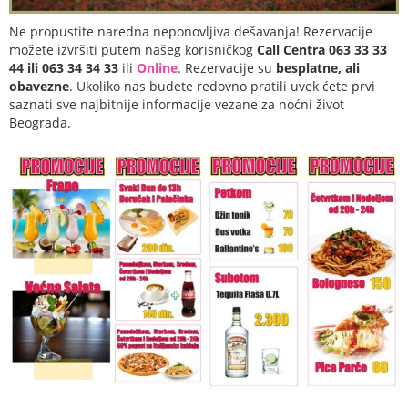
Ne propustite naredna neponovljiva dešavanja! Rezervacije
možete izvršiti putem našeg korisničkog
Call Centra 063 33 33
44 ili 063 34 34 33
ili
Online
. Rezervacije su
besplatne, ali
obavezne
. Ukoliko nas budete redovno pratili uvek ćete prvi
saznati sve najbitnije informacije vezane za noćni život
Beograda.