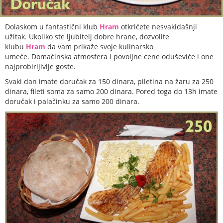
Dolaskom u fantastični klub
Hram
otkrićete nesvakidašnji
užitak. Ukoliko ste ljubitelj dobre hrane, dozvolite
klubu
Hram
da vam prikaže svoje kulinarsko
umeće. Domaćinska atmosfera i povoljne cene oduševiće i one
najprobirljivije goste.
Svaki dan imate doručak za 150 dinara, piletina na žaru za 250
dinara, fileti soma za samo 200 dinara. Pored toga do 13h imate
doručak i palačinku za samo 200 dinara.