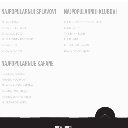
najpopularniji splavovi
najpopularniji klubovi
SPLAV LASTA
KLUB KOMITET BETON HALA
SPLAV FREESTYLER
KLUB LASTA
SPLAV SLOBODA
THE BANK KLUB
KLUB MONEY BEOGRAD
KLUB HYPE
SPLAV LETO
MR STEFAN BRAUN
SPLAV SINDIKAT
NACIONALNA KLASA
najpopularnije kafane
GRADSKA KAFANA
KAFANA TARAPANA
SPLAV NA VODI KAFANA
KAFANA ONA MOJA
KAFANA SIPAJ NE PITAJ
KLUB NARODNJAKA