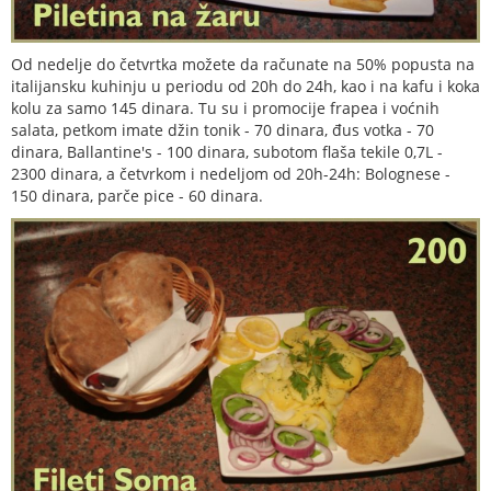
Od nedelje do četvrtka možete da računate na 50% popusta na
italijansku kuhinju u periodu od 20h do 24h, kao i na kafu i koka
kolu za samo 145 dinara. Tu su i promocije frapea i voćnih
salata, petkom imate džin tonik - 70 dinara, đus votka - 70
dinara, Ballantine's - 100 dinara, subotom flaša tekile 0,7L -
2300 dinara, a četvrkom i nedeljom od 20h-24h: Bolognese -
150 dinara, parče pice - 60 dinara.