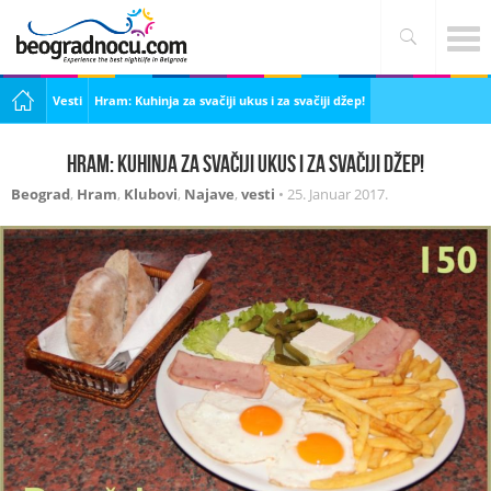
Vesti
Hram: Kuhinja za svačiji ukus i za svačiji džep!
Hram: Kuhinja za svačiji ukus i za svačiji džep!
Beograd
,
Hram
,
Klubovi
,
Najave
,
vesti
•
25. Januar 2017.