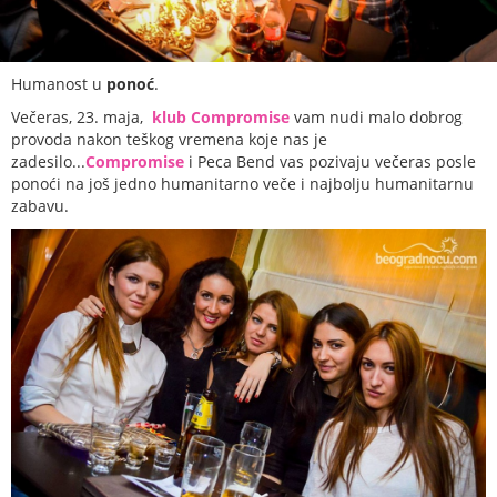
Humanost u
ponoć
.
Večeras, 23. maja,
klub Compromise
vam nudi malo dobrog
provoda nakon teškog vremena koje nas je
zadesilo...
Compromise
i Peca Bend vas pozivaju večeras posle
ponoći na još jedno humanitarno veče i najbolju humanitarnu
zabavu.