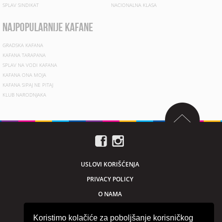
SPLAV SINDIKAT
NACIONALNA KLASA
najpopularnije kafane
GRADSKA KAFANA
KAFANA TARAPANA
SPLAV NA VODI KAFANA
KAFANA ONA MOJA
KAFANA SIPAJ NE PITAJ
KLUB NARODNJAKA
USLOVI KORIŠĆENJA
PRIVACY POLICY
O NAMA
MARKETING
Koristimo kolačiće za poboljšanje korisničkog