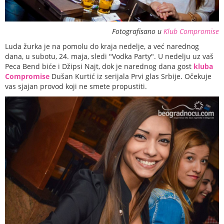
Fotografisano u
Klub Compromise
Luda žurka je na pomolu do kraja nedelje, a već narednog
dana, u subotu, 24. maja, sledi "Vodka Party". U nedelju uz vaš
Peca Bend biće i Džipsi Najt, dok je narednog dana gost
kluba
Compromise
Dušan Kurtić iz serijala Prvi glas Srbije. Očekuje
vas sjajan provod koji ne smete propustiti.