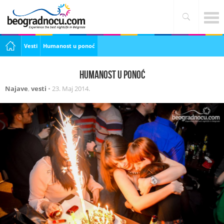
Vesti
Humanost u ponoć
Humanost u ponoć
Najave
,
vesti
•
23. Maj 2014.