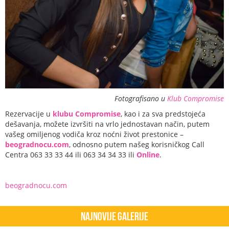
Fotografisano u
Klub Compromise
Rezervacije u
klubu Compromise
, kao i za sva predstojeća
dešavanja, možete izvršiti na vrlo jednostavan način, putem
vašeg omiljenog vodiča kroz noćni život prestonice –
beogradnocu.com
, odnosno putem našeg korisničkog Call
Centra 063 33 33 44 ili 063 34 34 33 ili
Online
.
beogradnocu.com
Najnovije Galerije