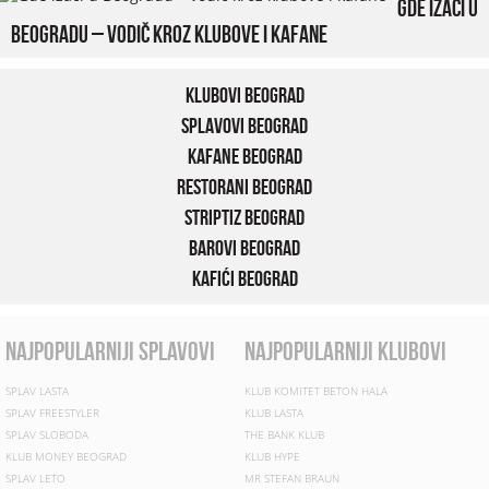
Gde izaći u
Beogradu – vodič kroz klubove i kafane
Klubovi Beograd
Splavovi Beograd
Kafane Beograd
Restorani Beograd
Striptiz Beograd
Barovi Beograd
Kafići Beograd
najpopularniji splavovi
najpopularniji klubovi
SPLAV LASTA
KLUB KOMITET BETON HALA
SPLAV FREESTYLER
KLUB LASTA
SPLAV SLOBODA
THE BANK KLUB
KLUB MONEY BEOGRAD
KLUB HYPE
SPLAV LETO
MR STEFAN BRAUN