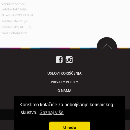
GRADSKA KAFANA
KAFANA TARAPANA
SPLAV NA VODI KAFANA
KAFANA ONA MOJA
KAFANA SIPAJ NE PITAJ
KLUB NARODNJAKA
USLOVI KORIŠĆENJA
PRIVACY POLICY
O NAMA
MARKETING
Koristimo kolačiće za poboljšanje korisničkog
iskustva.
Saznaj više
Sva prava zadržana © 2026. beogradnocu.com
U redu