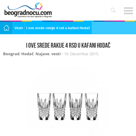
Vesti
I ove srede rakije 4 rsd u kafani Hodač
I ove srede rakije 4 rsd u kafani Hodač
Beograd
,
Hodač
,
Najave
,
vesti
•
16. Decembar 2015.