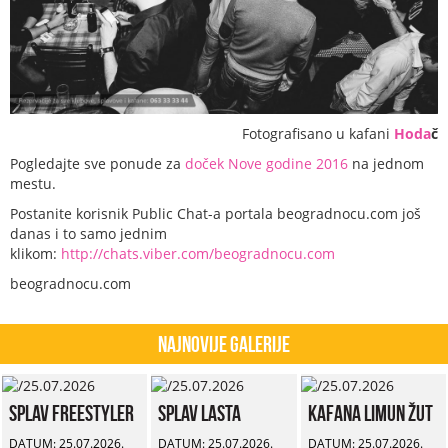
Fotografisano u kafani
Hoda
č
Pogledajte sve ponude za
doček Nove godine 2016
na jednom
mestu.
Postanite korisnik Public Chat-a portala beogradnocu.com još
danas i to samo jednim
klikom:
http://chats.viber.com/beogradnocu.com
beogradnocu.com
Najnovije Galerije
Splav Freestyler
Splav Lasta
Kafana Limun Žut
DATUM: 25.07.2026.
DATUM: 25.07.2026.
DATUM: 25.07.2026.