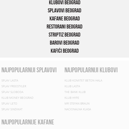
Klubovi Beograd
Splavovi Beograd
Kafane Beograd
Restorani Beograd
Striptiz Beograd
Barovi Beograd
Kafići Beograd
najpopularniji splavovi
najpopularniji klubovi
SPLAV LASTA
KLUB KOMITET BETON HALA
SPLAV FREESTYLER
KLUB LASTA
SPLAV SLOBODA
THE BANK KLUB
KLUB MONEY BEOGRAD
KLUB HYPE
SPLAV LETO
MR STEFAN BRAUN
SPLAV SINDIKAT
NACIONALNA KLASA
najpopularnije kafane