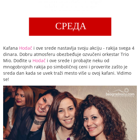
Kafana
Hodač
i ove srede nastavlja svoju akciju - rakija svega 4
dinara. Dobru atmosferu obezbeđuje ozvučeni orkestar Trio
Mio. Dođite u
Hodač
i ove srede i probajte neku od
mnogobrojnih rakija po simboličnoj ceni i proverite zašto je
sreda dan kada se uvek traži mesto više u ovoj kafani. Vidimo
se!