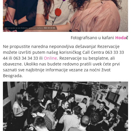
Fotografisano u kafani
Hoda
č
Ne propustite naredna neponovljiva dešavanja! Rezervacije
možete izvršiti putem našeg korisničkog Call Centra 063 33 33
44 ili 063 34 34 33 ili
Online
. Rezervacije su besplatne, ali
obavezne. Ukoliko nas budete redovno pratili uvek ćete prvi
saznati sve najbitnije informacije vezane za noćni život
Beograda.