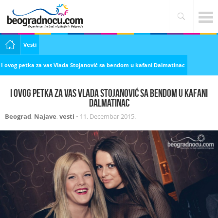
Vesti
I ovog petka za vas Vlada Stojanović sa bendom u kafani Dalmatinac
I ovog petka za vas Vlada Stojanović sa bendom u kafani
Dalmatinac
Beograd
,
Najave
,
vesti
•
11. Decembar 2015.