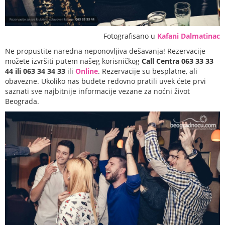
Fotografisano u
Kafani Dalmatinac
Ne propustite naredna neponovljiva dešavanja! Rezervacije
možete izvršiti putem našeg korisničkog
Call Centra 063 33 33
44 ili 063 34 34 33
ili
Online
. Rezervacije su besplatne, ali
obavezne. Ukoliko nas budete redovno pratili uvek ćete prvi
saznati sve najbitnije informacije vezane za noćni život
Beograda.