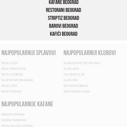
Kafane Beograd
Restorani Beograd
Striptiz Beograd
Barovi Beograd
Kafići Beograd
najpopularniji splavovi
najpopularniji klubovi
SPLAV LASTA
KLUB KOMITET BETON HALA
SPLAV FREESTYLER
KLUB LASTA
SPLAV SLOBODA
THE BANK KLUB
KLUB MONEY BEOGRAD
KLUB HYPE
SPLAV LETO
MR STEFAN BRAUN
SPLAV SINDIKAT
NACIONALNA KLASA
najpopularnije kafane
GRADSKA KAFANA
KAFANA TARAPANA
SPLAV NA VODI KAFANA