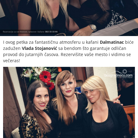
I ovog petka za fantastičnu atmosferu u kafani
Dalmatinac
biće
zadužen
Vlada Stojanović
sa bendom što garantuje odličan
provod do jutarnjih časova. Rezervišite vaše mesto i vidimo se
večeras!