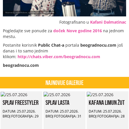
Fotografisano u
Kafani Dalmatinac
Pogledajte sve ponude za
doček Nove godine 2016
na jednom
mestu.
Postanite korisnik
Public Chat-a
portala
beogradnocu.com
još
danas i to samo jednim
klikom:
http://chats.viber.com/beogradnocu.com
beogradnocu.com
Najnovije Galerije
Splav Freestyler
Splav Lasta
Kafana Limun Žut
DATUM: 25.07.2026.
DATUM: 25.07.2026.
DATUM: 25.07.2026.
BROJ FOTOGRAFIJA: 29
BROJ FOTOGRAFIJA: 31
BROJ FOTOGRAFIJA: 28