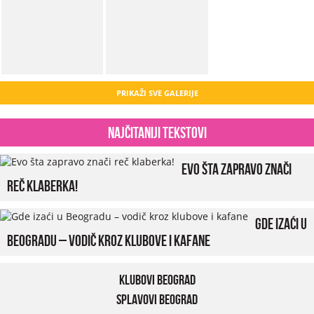
PRIKAŽI SVE GALERIJE
Najčitaniji tekstovi
Evo šta zapravo znači
reč klaberka!
Gde izaći u
Beogradu – vodič kroz klubove i kafane
Klubovi Beograd
Splavovi Beograd