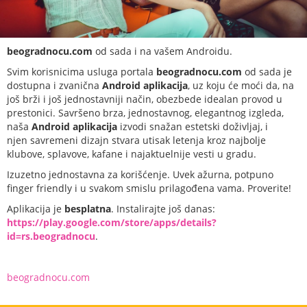
beogradnocu.com
od sada i na vašem Androidu.
Svim korisnicima usluga portala
beogradnocu.com
od sada je
dostupna i zvanična
Android aplikacija
, uz koju će moći da, na
još brži i još jednostavniji način, obezbede idealan provod u
prestonici. Savršeno brza, jednostavnog, elegantnog izgleda,
naša
Android aplikacija
izvodi snažan estetski doživljaj, i
njen savremeni dizajn stvara utisak letenja kroz najbolje
klubove, splavove, kafane i najaktuelnije vesti u gradu.
Izuzetno jednostavna za korišćenje. Uvek ažurna, potpuno
finger friendly i u svakom smislu prilagođena vama. Proverite!
Aplikacija je
besplatna
. Instalirajte još danas:
https://play.google.com/store/apps/details?
id=rs.beogradnocu
.
beogradnocu.com