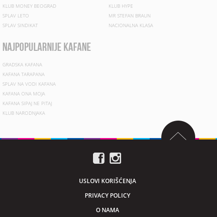
KLUB MONEY BEOGRAD
KLUB HYPE
SPLAV LETO
MR STEFAN BRAUN
SPLAV SINDIKAT
NACIONALNA KLASA
najpopularnije kafane
GRADSKA KAFANA
KAFANA TARAPANA
SPLAV NA VODI KAFANA
KAFANA ONA MOJA
KAFANA SIPAJ NE PITAJ
KLUB NARODNJAKA
USLOVI KORIŠĆENJA
PRIVACY POLICY
O NAMA