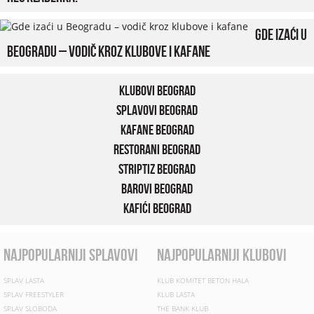
Gde izaći u
Beogradu – vodič kroz klubove i kafane
Klubovi Beograd
Splavovi Beograd
Kafane Beograd
Restorani Beograd
Striptiz Beograd
Barovi Beograd
Kafići Beograd
najpopularniji splavovi
najpopularniji klubovi
SPLAV LASTA
KLUB KOMITET BETON HALA
SPLAV FREESTYLER
KLUB LASTA
SPLAV SLOBODA
THE BANK KLUB