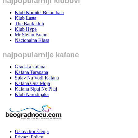
najpopularniji klubovi
Klub Komitet Beton hala
Klub Lasta
The Bank klub
Klub Hype
Mr Stefan Braun
Nacionalna Klasa
najpopularnije kafane
Gradska kafana
Kafana Tarapana
Splav Na Vodi Kafana
Kafana Ona Moja
Kafana Sipaj Ne Pitaj
Klub Narodnjaka
Uslovi korišćenja
Privacy Policy