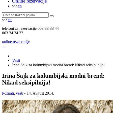
Online rezervacije
sr
/
en
sr
/
en
telefoni za
rezervacije
063 33 33 44
063 34 34 33
online rezervacije
Vesti
Irina Šajk za kolumbijski modni brend: Nikad seksipilnija!
Irina Šajk za kolumbijski modni brend:
Nikad seksipilnija!
Poznati
,
vesti
•
14. Avgust 2014.