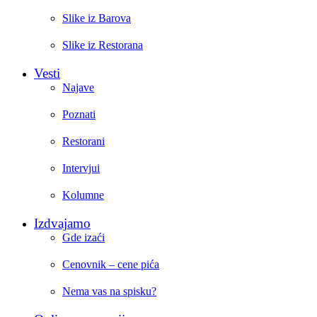
Slike iz Barova
Slike iz Restorana
Vesti
Najave
Poznati
Restorani
Intervjui
Kolumne
Izdvajamo
Gde izaći
Cenovnik – cene pića
Nema vas na spisku?