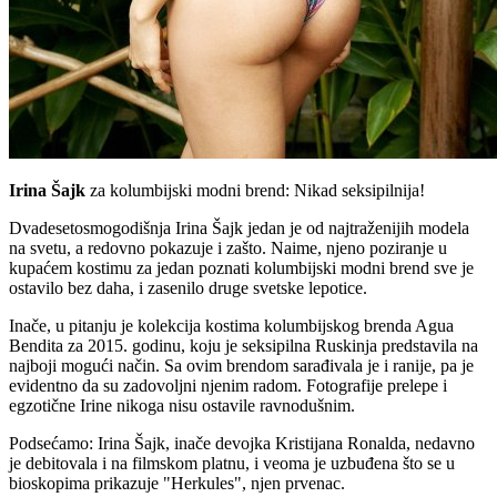
Irina Šajk
za kolumbijski modni brend: Nikad seksipilnija!
Dvadesetosmogodišnja Irina Šajk jedan je od najtraženijih modela
na svetu, a redovno pokazuje i zašto. Naime, njeno poziranje u
kupaćem kostimu za jedan poznati kolumbijski modni brend sve je
ostavilo bez daha, i zasenilo druge svetske lepotice.
Inače, u pitanju je kolekcija kostima kolumbijskog brenda Agua
Bendita za 2015. godinu, koju je seksipilna Ruskinja predstavila na
najboji mogući način. Sa ovim brendom sarađivala je i ranije, pa je
evidentno da su zadovoljni njenim radom. Fotografije prelepe i
egzotične Irine nikoga nisu ostavile ravnodušnim.
Podsećamo: Irina Šajk, inače devojka Kristijana Ronalda, nedavno
je debitovala i na filmskom platnu, i veoma je uzbuđena što se u
bioskopima prikazuje "Herkules", njen prvenac.