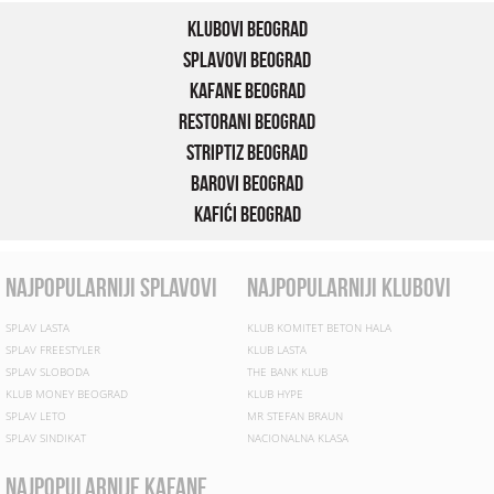
Klubovi Beograd
Splavovi Beograd
Kafane Beograd
Restorani Beograd
Striptiz Beograd
Barovi Beograd
Kafići Beograd
najpopularniji splavovi
najpopularniji klubovi
SPLAV LASTA
KLUB KOMITET BETON HALA
SPLAV FREESTYLER
KLUB LASTA
SPLAV SLOBODA
THE BANK KLUB
KLUB MONEY BEOGRAD
KLUB HYPE
SPLAV LETO
MR STEFAN BRAUN
SPLAV SINDIKAT
NACIONALNA KLASA
najpopularnije kafane