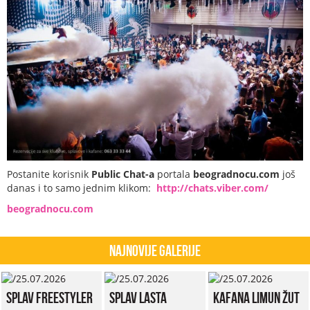
Postanite korisnik
Public Chat-a
portala
beogradnocu.com
još
danas i to samo jednim klikom:
http://chats.viber.com/
beogradnocu.com
Najnovije Galerije
Splav Freestyler
Splav Lasta
Kafana Limun Žut