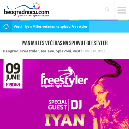
Vesti
Iyan Milles večeras na splavu Freestyler
Iyan Milles večeras na splavu Freestyler
Beograd
,
Freestyler
,
Najave
,
Splavovi
,
vesti
•
09. Jun 2017.