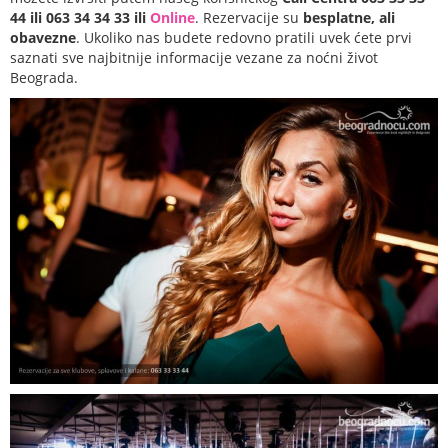
44 ili 063 34 34 33 ili
Online
. Rezervacije su
besplatne, ali
obavezne
. Ukoliko nas budete redovno pratili uvek ćete prvi
saznati sve najbitnije informacije vezane za noćni život
Beograda.