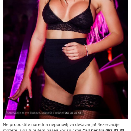
Ne propustite naredna neponovljiva dešavanja! Rezervacije
možete izvršiti putem našeg korisničkog
Call Centra 063 33 33