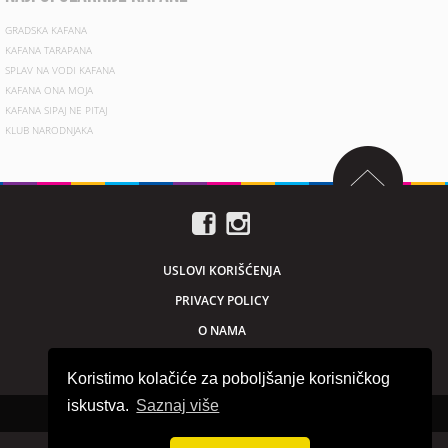
GRADSKA KAFANA
KAFANA TARAPANA
SPLAV NA VODI KAFANA
KAFANA ONA MOJA
KAFANA SIPAJ NE PITAJ
KLUB NARODNJAKA
USLOVI KORIŠĆENJA
PRIVACY POLICY
O NAMA
MARKETING
Koristimo kolačiće za poboljšanje korisničkog
iskustva.
Saznaj više
Sva prava zadržana © 2026. beogradnocu.com