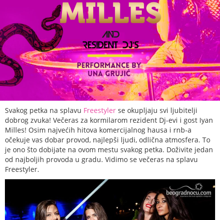
Svakog petka na splavu
Freestyler
se okupljaju svi ljubitelji
dobrog zvuka! Večeras za kormilarom rezident Dj-evi i gost Iyan
Milles! Osim najvećih hitova komercijalnog hausa i rnb-a
očekuje vas dobar provod, najlepši ljudi, odlična atmosfera. To
je ono što dobijate na ovom mestu svakog petka. Doživite jedan
od najboljih provoda u gradu. Vidimo se večeras na splavu
Freestyler.