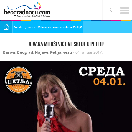
Vesti
Jovana Milošević ove srede u Petlji!
Jovana Milošević ove srede u Petlji!
Barovi
,
Beograd
,
Najave
,
Petlja
,
vesti
•
04. Januar 2017.