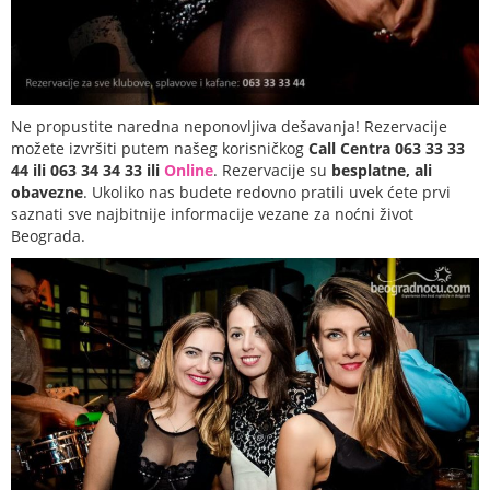
Ne propustite naredna neponovljiva dešavanja! Rezervacije
možete izvršiti putem našeg korisničkog
Call Centra 063 33 33
44 ili 063 34 34 33 ili
Online
. Rezervacije su
besplatne, ali
obavezne
. Ukoliko nas budete redovno pratili uvek ćete prvi
saznati sve najbitnije informacije vezane za noćni život
Beograda.