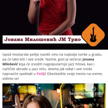
Ispod mostarske petlje navikli smo na najbolje svirke u gradu,
pa će tako biti i ove srede. Naime, gost je večeras
Jovana
Milošević
koja će izvoditi najpopularnije jazz hitove, kao i
različite obrade u jazz stilu. Veoma jak vokal i ove srede
napraviće spektakl u
Petlji
! Obezbedite svoje mesto na vreme,
vidimo se!