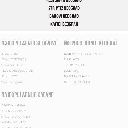
Restorani Beograd
Striptiz Beograd
Barovi Beograd
Kafići Beograd
najpopularniji splavovi
najpopularniji klubovi
SPLAV LASTA
KLUB KOMITET BETON HALA
SPLAV FREESTYLER
KLUB LASTA
SPLAV SLOBODA
THE BANK KLUB
KLUB MONEY BEOGRAD
KLUB HYPE
SPLAV LETO
MR STEFAN BRAUN
SPLAV SINDIKAT
NACIONALNA KLASA
najpopularnije kafane
GRADSKA KAFANA
KAFANA TARAPANA
SPLAV NA VODI KAFANA
KAFANA ONA MOJA