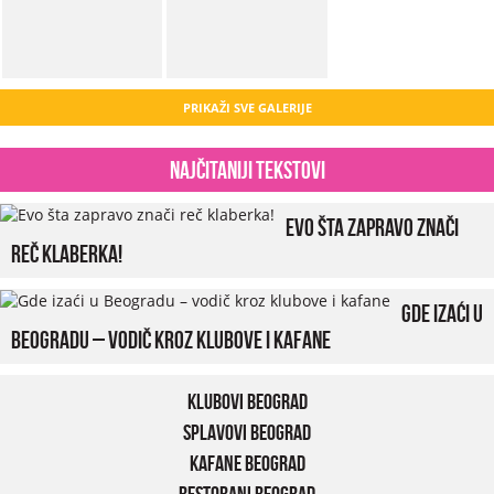
PRIKAŽI SVE GALERIJE
Najčitaniji tekstovi
Evo šta zapravo znači
reč klaberka!
Gde izaći u
Beogradu – vodič kroz klubove i kafane
Klubovi Beograd
Splavovi Beograd
Kafane Beograd