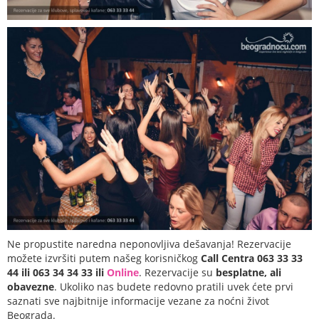
Ne propustite naredna neponovljiva dešavanja! Rezervacije
možete izvršiti putem našeg korisničkog
Call Centra 063 33 33
44 ili 063 34 34 33 ili
Online
. Rezervacije su
besplatne, ali
obavezne
. Ukoliko nas budete redovno pratili uvek ćete prvi
saznati sve najbitnije informacije vezane za noćni život
Beograda.