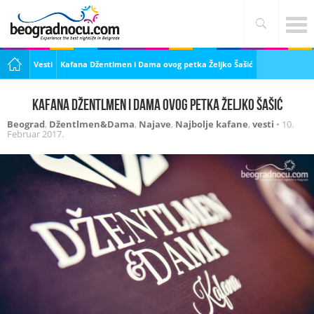
Vesti
Kafana Džentlmen i Dama ovog petka Željko Šašić
Kafana Džentlmen i Dama ovog petka Željko Šašić
Beograd
,
Džentlmen&Dama
,
Najave
,
Najbolje kafane
,
vesti
•
10.
Februar 2017.