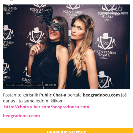
Postanite korisnik
Public Chat-a
portala
beogradnocu.com
još
danas i to samo jednim klikom:
http://chats.viber.com/beogradnocu.com
beogradnocu.com