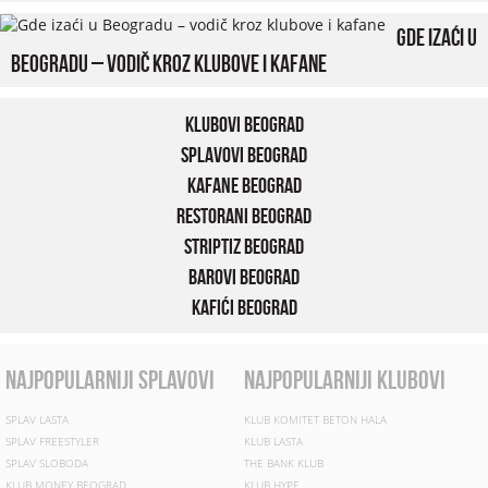
Gde izaći u
Beogradu – vodič kroz klubove i kafane
Klubovi Beograd
Splavovi Beograd
Kafane Beograd
Restorani Beograd
Striptiz Beograd
Barovi Beograd
Kafići Beograd
najpopularniji splavovi
najpopularniji klubovi
SPLAV LASTA
KLUB KOMITET BETON HALA
SPLAV FREESTYLER
KLUB LASTA
SPLAV SLOBODA
THE BANK KLUB
KLUB MONEY BEOGRAD
KLUB HYPE