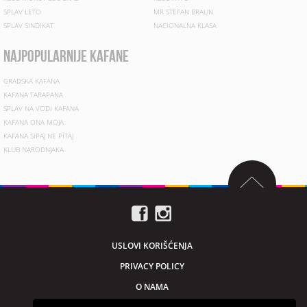
SPLAV LETO
MR STEFAN BRAUN
SPLAV SINDIKAT
NACIONALNA KLASA
najpopularnije kafane
GRADSKA KAFANA
KAFANA TARAPANA
SPLAV NA VODI KAFANA
KAFANA ONA MOJA
KAFANA SIPAJ NE PITAJ
KLUB NARODNJAKA
USLOVI KORIŠĆENJA
PRIVACY POLICY
O NAMA