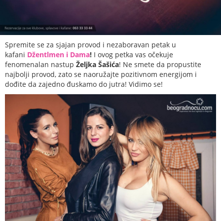
Spremite se za sjajan provod i nezaboravan petak u
kafani
Džentlmen i Dama
!
I ovog petka vas očekuje
fenomenalan nastup
Željka Šašića
! Ne smete da propustite
najbolji provod, zato se naoružajte pozitivnom energijom i
dođite da zajedno đuskamo do jutra! Vidimo se!