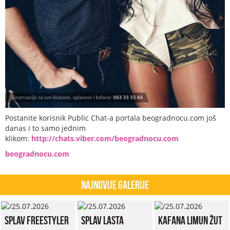
Postanite korisnik Public Chat-a portala beogradnocu.com još
danas i to samo jednim
klikom:
http://chats.viber.com/beogradnocu.com
beogradnocu.com
Najnovije Galerije
Splav Freestyler
Splav Lasta
Kafana Limun Žut