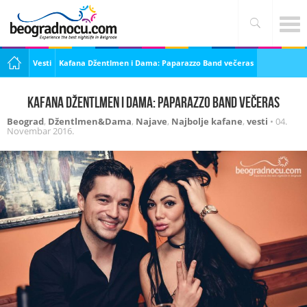
Vesti
Kafana Džentlmen i Dama: Paparazzo Band večeras
Kafana Džentlmen i Dama: Paparazzo Band večeras
Beograd
,
Džentlmen&Dama
,
Najave
,
Najbolje kafane
,
vesti
•
04.
Novembar 2016.