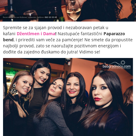
Spremite se za sjajan provod i nezaboravan petak u
kafani
Džentlmen i Dama
!
Nastupaće fantastični
Paparazzo
bend
, i prirediti vam veče za pamćenje! Ne smete da propustite
najbolji provod, zato se naoružajte pozitivnom energijom i
dođite da zajedno đuskamo do jutra! Vidimo se!