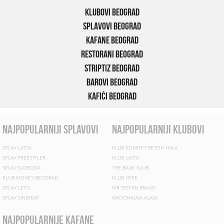
Klubovi Beograd
Splavovi Beograd
Kafane Beograd
Restorani Beograd
Striptiz Beograd
Barovi Beograd
Kafići Beograd
najpopularniji splavovi
najpopularniji klubovi
SPLAV LASTA
KLUB KOMITET BETON HALA
SPLAV FREESTYLER
KLUB LASTA
SPLAV SLOBODA
THE BANK KLUB
KLUB MONEY BEOGRAD
KLUB HYPE
SPLAV LETO
MR STEFAN BRAUN
SPLAV SINDIKAT
NACIONALNA KLASA
najpopularnije kafane