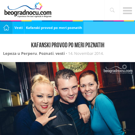
Vesti
Kafanski provod po meri poznatih
Kafanski provod po meri poznatih
Lepeza u Perperu
,
Poznati
,
vesti
•
14. Novembar 2014.