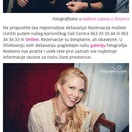
Fotografisano u
Kafana Lepeza u Perperu
Ne propustite ova neponovljiva dešavanja! Rezervacije možete
izvršiti putem našeg korisničkog Call Centra 063 33 33 44 ili 063
34 34 33 ili
Online
. Rezervacije su besplatne, ali obavezne. U
iščekivanju ovih dešavanja, pogledajte našu
galeriju
fotografija.
Redovno nas pratite i uvek ćete prvi saznati sve najbitnije
informacije vezane za noćni život prestonice.