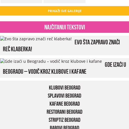
PRIKAŽI SVE GALERIJE
Najčitaniji tekstovi
Evo šta zapravo znači
reč klaberka!
Gde izaći u
Beogradu – vodič kroz klubove i kafane
Klubovi Beograd
Splavovi Beograd
Kafane Beograd
Restorani Beograd
Striptiz Beograd
Barovi Beograd