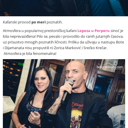
Kafanski provod
po meri
poznatih.
Atmosfera u popularnoj prestoničkoj
kafani
Lepeza u Perperu
sinoć je
bila neprevaziđena! Pilo se, pevalo i provodilo do ranih jutarnjih časova,
uz prisustvo mnogih poznatih ličnosti.
Priliku da uživaju u nastupu Bote
i Dijamanata nisu propustili ni Zorica Marković i Srećko Krečar.
Atmosfera je bila fenomenalna!