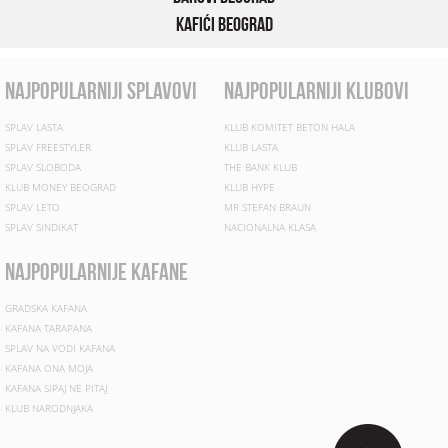
Kafići Beograd
najpopularniji splavovi
najpopularniji klubovi
SPLAV LASTA
KLUB KOMITET BETON HALA
SPLAV FREESTYLER
KLUB LASTA
SPLAV SLOBODA
THE BANK KLUB
KLUB MONEY BEOGRAD
KLUB HYPE
SPLAV LETO
MR STEFAN BRAUN
SPLAV SINDIKAT
NACIONALNA KLASA
najpopularnije kafane
GRADSKA KAFANA
KAFANA TARAPANA
SPLAV NA VODI KAFANA
KAFANA ONA MOJA
KAFANA SIPAJ NE PITAJ
KLUB NARODNJAKA