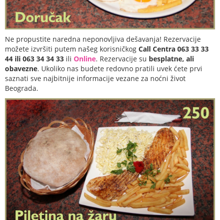
Ne propustite naredna neponovljiva dešavanja! Rezervacije
možete izvršiti putem našeg korisničkog
Call Centra 063 33 33
44 ili 063 34 34 33
ili
Online
. Rezervacije su
besplatne, ali
obavezne
. Ukoliko nas budete redovno pratili uvek ćete prvi
saznati sve najbitnije informacije vezane za noćni život
Beograda.