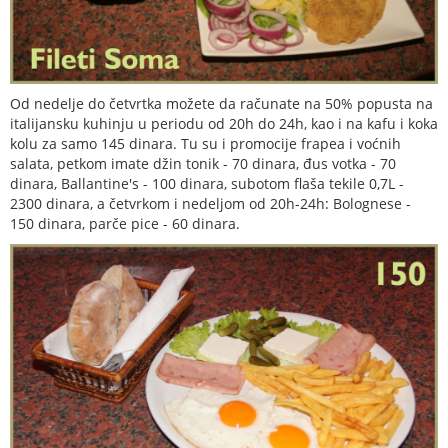
Od nedelje do četvrtka možete da računate na 50% popusta na
italijansku kuhinju u periodu od 20h do 24h, kao i na kafu i koka
kolu za samo 145 dinara. Tu su i promocije frapea i voćnih
salata, petkom imate džin tonik - 70 dinara, đus votka - 70
dinara, Ballantine's - 100 dinara, subotom flaša tekile 0,7L -
2300 dinara, a četvrkom i nedeljom od 20h-24h: Bolognese -
150 dinara, parče pice - 60 dinara.