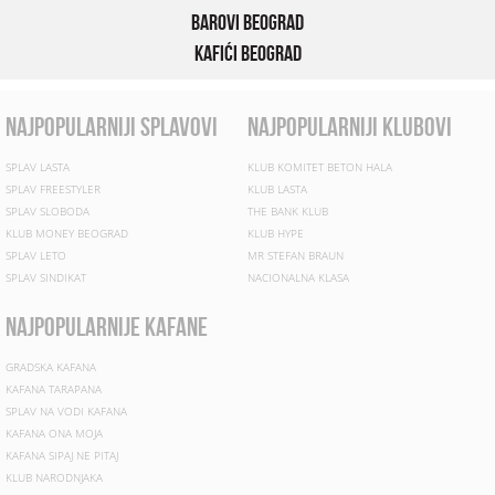
Barovi Beograd
Kafići Beograd
najpopularniji splavovi
najpopularniji klubovi
SPLAV LASTA
KLUB KOMITET BETON HALA
SPLAV FREESTYLER
KLUB LASTA
SPLAV SLOBODA
THE BANK KLUB
KLUB MONEY BEOGRAD
KLUB HYPE
SPLAV LETO
MR STEFAN BRAUN
SPLAV SINDIKAT
NACIONALNA KLASA
najpopularnije kafane
GRADSKA KAFANA
KAFANA TARAPANA
SPLAV NA VODI KAFANA
KAFANA ONA MOJA
KAFANA SIPAJ NE PITAJ
KLUB NARODNJAKA