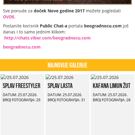
Sve ponude za
doček Nove godine 2017
možete pogledati
OVDE
.
Postanite korisnik
Public Chat-a
portala
beogradnocu.com
još
danas i to samo jednim klikom:
http://chats.viber.com/beogradnocu.com
beogradnocu.com
Najnovije Galerije
Splav Freestyler
Splav Lasta
Kafana Limun Žut
DATUM: 25.07.2026.
DATUM: 25.07.2026.
DATUM: 25.07.2026.
BROJ FOTOGRAFIJA: 29
BROJ FOTOGRAFIJA: 31
BROJ FOTOGRAFIJA: 28