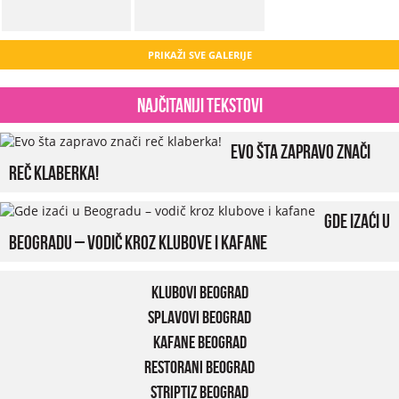
PRIKAŽI SVE GALERIJE
Najčitaniji tekstovi
Evo šta zapravo znači
reč klaberka!
Gde izaći u
Beogradu – vodič kroz klubove i kafane
Klubovi Beograd
Splavovi Beograd
Kafane Beograd
Restorani Beograd
Striptiz Beograd