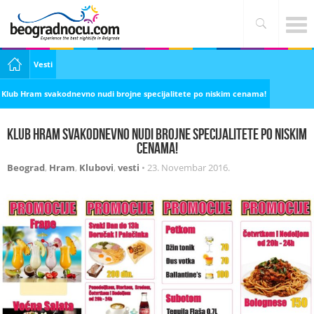
Vesti
Klub Hram svakodnevno nudi brojne specijalitete po niskim cenama!
Klub Hram svakodnevno nudi brojne specijalitete po niskim
cenama!
Beograd
,
Hram
,
Klubovi
,
vesti
•
23. Novembar 2016.