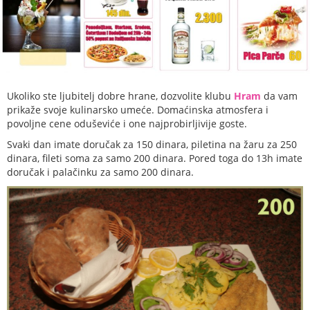
Ukoliko ste ljubitelj dobre hrane, dozvolite klubu
Hram
da vam
prikaže svoje kulinarsko umeće. Domaćinska atmosfera i
povoljne cene oduševiće i one najprobirljivije goste.
Svaki dan imate doručak za 150 dinara, piletina na žaru za 250
dinara, fileti soma za samo 200 dinara. Pored toga do 13h imate
doručak i palačinku za samo 200 dinara.