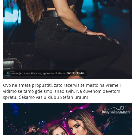
Ovo ne smete propustiti, zato rezervišite mesto na vreme i
vidimo se tamo gde smo iznad svih. Na čuvenom devetom
spratu. Čekamo vas u klubu Stefan Braun!