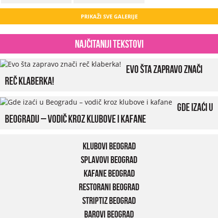
PRIKAŽI SVE GALERIJE
Najčitaniji tekstovi
Evo šta zapravo znači
reč klaberka!
Gde izaći u
Beogradu – vodič kroz klubove i kafane
Klubovi Beograd
Splavovi Beograd
Kafane Beograd
Restorani Beograd
Striptiz Beograd
Barovi Beograd