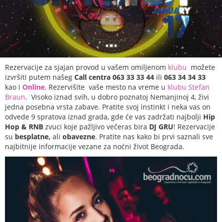
Rezervacije za sjajan provod
u vašem omiljenom
klubu
možete
izvršiti putem našeg
Call centra 063 33 33 44
ili
063 34 34 33
kao i
Online
. Rezervišite vaše mesto na vreme u
klubu Stefan
Braun
. Visoko iznad svih, u dobro poznatoj Nemanjinoj 4, živi
jedna posebna vrsta zabave. Pratite svoj instinkt i neka vas on
odvede 9 spratova iznad grada, gde će vas zadržati najbolji
Hip
Hop & RNB
zvuci koje pažljivo večeras bira
DJ GRU
!
Rezervacije
su
besplatne,
ali
obavezne
. Pratite nas kako bi prvi saznali sve
najbitnije informacije vezane za noćni život Beograda.