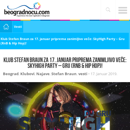
Vesti
Klub Stefan Braun za 17. januar priprema zanimljivo veče: SkyHigh Party – Gru
(RnB & Hip Hop)!
Klub Stefan Braun za 17. januar priprema zanimljivo veče:
SkyHigh Party – Gru (RnB & Hip Hop)!
Beograd
,
Klubovi
,
Najave
,
Stefan Braun
,
vesti
•
17. Januar 2019.