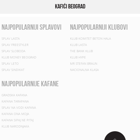
Kafići Beograd
najpopularniji splavovi
najpopularniji klubovi
SPLAV LASTA
KLUB KOMITET BETON HALA
SPLAV FREESTYLER
KLUB LASTA
SPLAV SLOBODA
THE BANK KLUB
KLUB MONEY BEOGRAD
KLUB HYPE
SPLAV LETO
MR STEFAN BRAUN
SPLAV SINDIKAT
NACIONALNA KLASA
najpopularnije kafane
GRADSKA KAFANA
KAFANA TARAPANA
SPLAV NA VODI KAFANA
KAFANA ONA MOJA
KAFANA SIPAJ NE PITAJ
KLUB NARODNJAKA