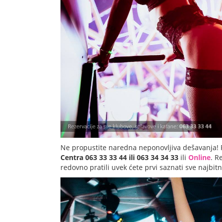
Ne propustite naredna neponovljiva dešavanja! 
Centra 063 33 33 44 ili 063 34 34 33
ili
Online
. R
redovno pratili uvek ćete prvi saznati sve najbit