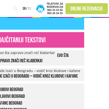
TELEFONI ZA
REZERVACIJE
online rezervacije
sr
/
en
063 33 33 44
063 34 34 33
Najčitaniji tekstovi
Evo šta
pravo znači reč klaberka!
e izaći u Beogradu – vodič kroz klubove i kafane
lubovi Beograd
plavovi Beograd
afane Beograd