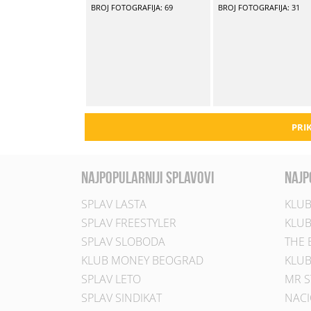
BROJ FOTOGRAFIJA: 69
BROJ FOTOGRAFIJA: 31
PRIK
najpopularniji splavovi
najp
SPLAV LASTA
KLUB
SPLAV FREESTYLER
KLUB
SPLAV SLOBODA
THE 
KLUB MONEY BEOGRAD
KLUB
SPLAV LETO
MR S
SPLAV SINDIKAT
NACI