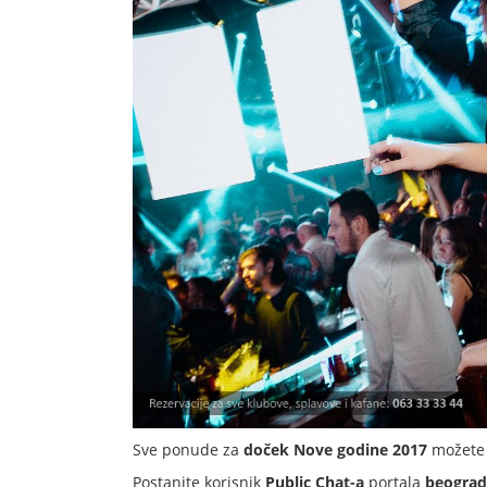
Sve ponude za
doček Nove godine 2017
možete 
Postanite korisnik
Public Chat-a
portala
beogra