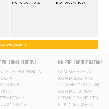
BROJ FOTOGRAFIJA: 37
BROJ FOTOGRAFIJA: 29
AŽI SVE GALERIJE
opularniji klubovi
najpopularnije kafane
 KOMITET BETON HALA
GRADSKA KAFANA
 LASTA
KAFANA TARAPANA
BANK KLUB
SPLAV NA VODI KAFANA
 HYPE
KAFANA ONA MOJA
TEFAN BRAUN
KAFANA SIPAJ NE PITAJ
ONALNA KLASA
KLUB NARODNJAKA