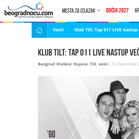
DOČEK 2027
AP
MESTA ZA IZLAZAK
Vesti
Klub Tilt: Tap 011 LIVE nastup
Klub Tilt: Tap 011 LIVE nastup v
Beograd
,
Klubovi
,
Najave
,
Tilt
,
vesti
•
13. Decembar 