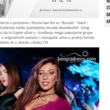
R
St
B
Ka
arno u prestonici. Pesme kao što su "Bunda", "Gaće",
najtraženije među ljubiteljima muzike devedesetih Ovog
ku da ih čujete uživo u izvođenju mega popularne grupe
e u originalnom sastavu i nastupaće uživo u pratnji benda
dimo se u utorak u klubu Tilt.