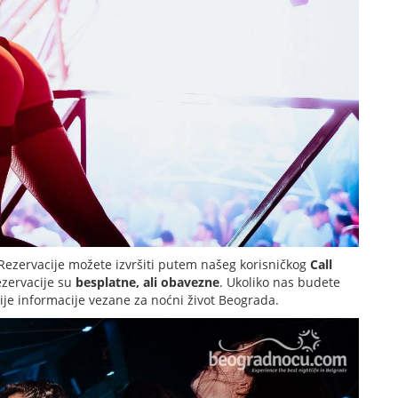
Rezervacije možete izvršiti putem našeg korisničkog
Call
ezervacije su
besplatne, ali obavezne
. Ukoliko nas budete
nije informacije vezane za noćni život Beograda.