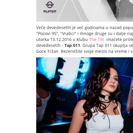
Veče devedesetih je već godinama u nazad popul
"Pozovi 95", "Vrabci" i mnoge druge su i dalje 
utorka 13.12.2016 u klubu
The Tilt
imaćete prili
devedesetih -
Tap 011
. Grupa Tap 011 okuplja s
Goce Tržan Rezervišite svoje mesto na vreme i vi