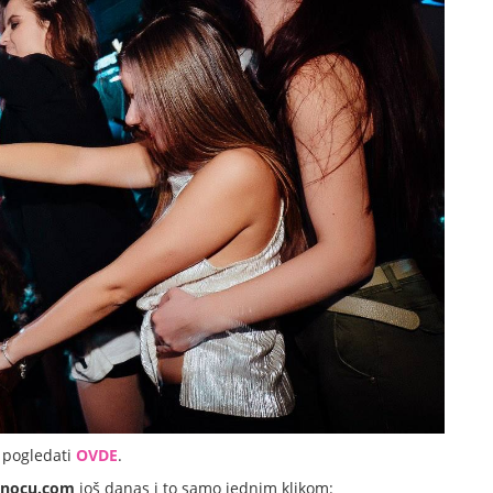
pogledati
OVDE
.
dnocu.com
još danas i to samo jednim klikom: