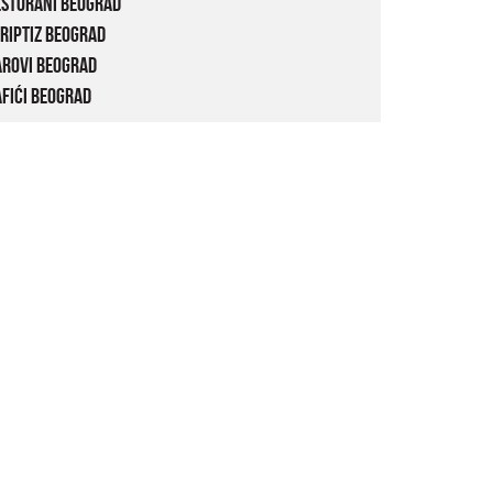
estorani Beograd
riptiz Beograd
arovi Beograd
fići Beograd