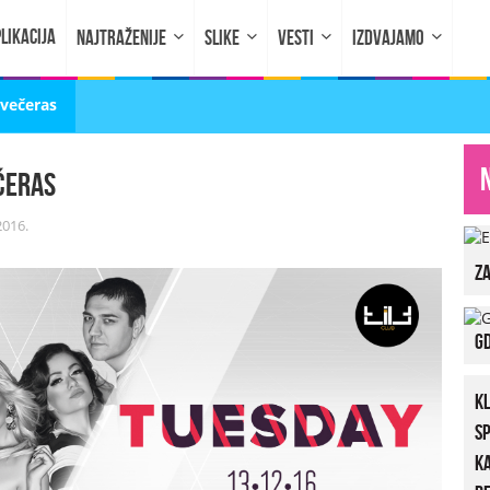
LIKACIJA
NAJTRAŽENIJE
SLIKE
VESTI
IZDVAJAMO
 večeras
ečeras
2016.
za
Gd
K
S
K