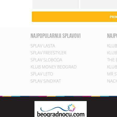
PRIK
najpopularniji splavovi
najp
SPLAV LASTA
KLUB
SPLAV FREESTYLER
KLUB
SPLAV SLOBODA
THE 
KLUB MONEY BEOGRAD
KLUB
SPLAV LETO
MR S
SPLAV SINDIKAT
NACI