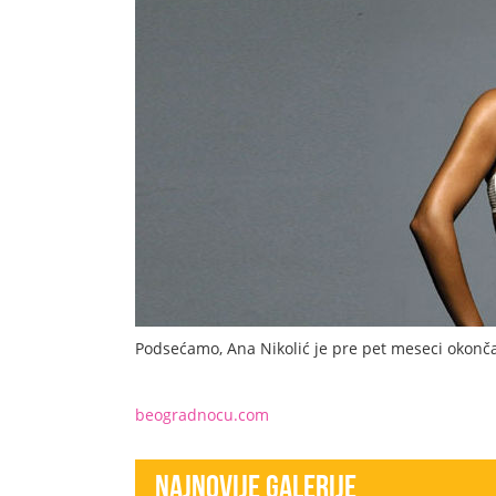
Podsećamo, Ana Nikolić je pre pet meseci oko
beogradnocu.com
Najnovije Galerije