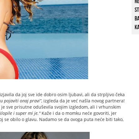
R
St
B
Ka
javila da joj sve ide dobro osim ljubavi, ali da strpljivo čeka
 pojaviti onaj pravi”
, izgleda da je već našla novog partnera!
je sve prisutne oduševila svojim izgledom, ali i vrhunskim
lopile i super mi je."
Kaže i da o momku neće govoriti, jer
joj se obilo o glavu. Nadamo se da ovoga puta neće biti tako,