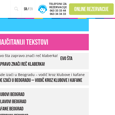
TELEFONI ZA
REZERVACIJE
online rezervacije
sr
/
en
063 33 33 44
063 34 34 33
Najčitaniji tekstovi
Evo šta
pravo znači reč klaberka!
e izaći u Beogradu – vodič kroz klubove i kafane
lubovi Beograd
plavovi Beograd
afane Beograd