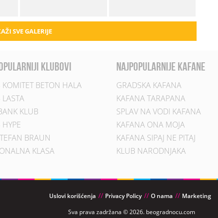
AŽI SVE GALERIJE
opularniji klubovi
najpopularnije kafane
 KOMITET BETON HALA
GRADSKA KAFANA
 LASTA
KAFANA TARAPANA
BANK KLUB
SPLAV NA VODI KAFANA
 HYPE
KAFANA ONA MOJA
TEFAN BRAUN
KAFANA SIPAJ NE PITAJ
ONALNA KLASA
KLUB NARODNJAKA
Uslovi korišćenja
Privacy Policy
O nama
Marketing
Sva prava zadržana © 2026. beogradnocu.com