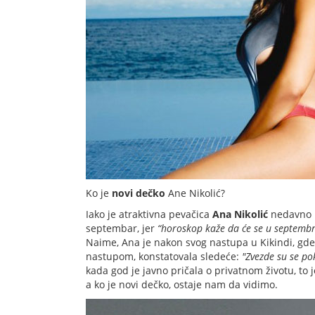
Ko je
novi dečko
Ane Nikolić?
Iako je atraktivna pevačica
Ana Nikolić
nedavno iz
septembar, jer
“horoskop kaže da će se u septembru
Naime, Ana je nakon svog nastupa u Kikindi, gde 
nastupom, konstatovala sledeće:
"Zvezde su se pok
kada god je javno pričala o privatnom životu, to 
a ko je novi dečko, ostaje nam da vidimo.