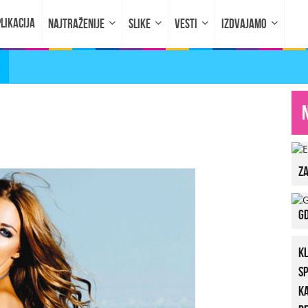
LIKACIJA
NAJTRAŽENIJE
SLIKE
VESTI
IZDVAJAMO
za
Gd
K
S
K