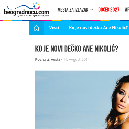
DOČEK 2027
AP
MESTA ZA IZLAZAK
Vesti
Ko je novi dečko Ane Nikolić?
Ko je novi dečko Ane Nikolić?
Poznati
,
vesti
•
11. Avgust 2014.