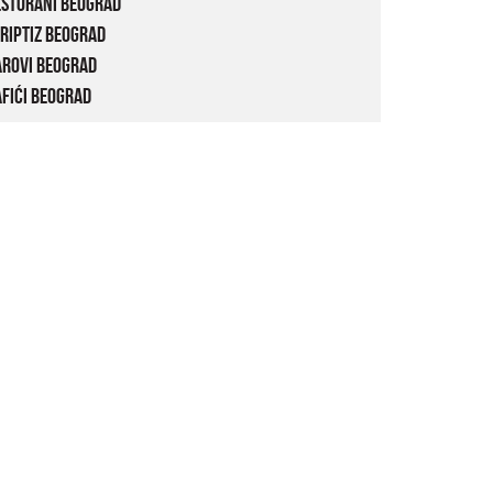
estorani Beograd
riptiz Beograd
arovi Beograd
fići Beograd