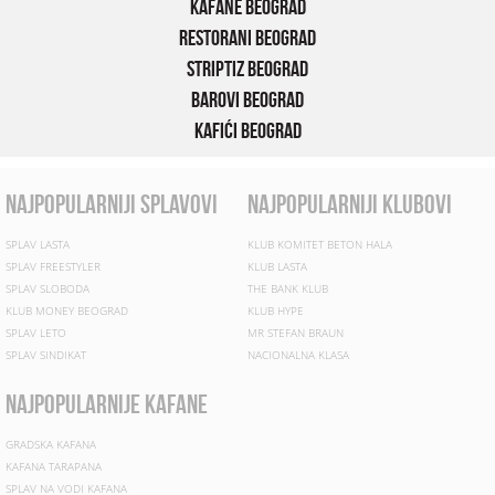
Kafane Beograd
Restorani Beograd
Striptiz Beograd
Barovi Beograd
Kafići Beograd
najpopularniji splavovi
najpopularniji klubovi
SPLAV LASTA
KLUB KOMITET BETON HALA
SPLAV FREESTYLER
KLUB LASTA
SPLAV SLOBODA
THE BANK KLUB
KLUB MONEY BEOGRAD
KLUB HYPE
SPLAV LETO
MR STEFAN BRAUN
SPLAV SINDIKAT
NACIONALNA KLASA
najpopularnije kafane
GRADSKA KAFANA
KAFANA TARAPANA
SPLAV NA VODI KAFANA