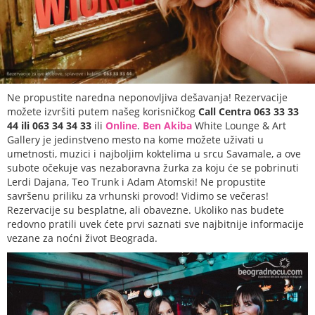
Ne propustite naredna neponovljiva dešavanja! Rezervacije
možete izvršiti putem našeg korisničkog
Call Centra 063 33 33
44 ili 063 34 34 33
ili
Online
.
Ben Akiba
White Lounge & Art
Gallery je jedinstveno mesto na kome možete uživati u
umetnosti, muzici i najboljim koktelima u srcu Savamale, a ove
subote očekuje vas nezaboravna žurka za koju će se pobrinuti
Lerdi Dajana, Teo Trunk i Adam Atomski! Ne propustite
savršenu priliku za vrhunski provod! Vidimo se večeras!
Rezervacije su besplatne, ali obavezne. Ukoliko nas budete
redovno pratili uvek ćete prvi saznati sve najbitnije informacije
vezane za noćni život Beograda.