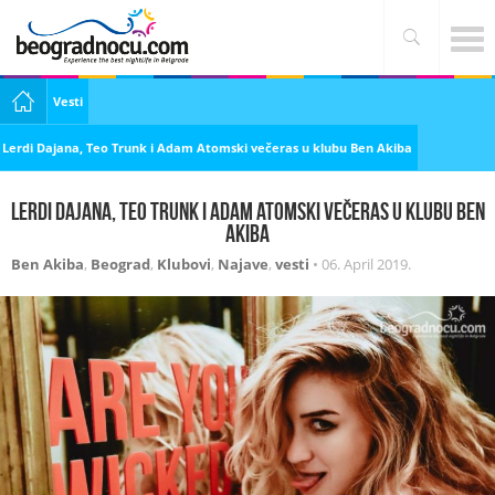
Vesti
Lerdi Dajana, Teo Trunk i Adam Atomski večeras u klubu Ben Akiba
Lerdi Dajana, Teo Trunk i Adam Atomski večeras u klubu Ben
Akiba
Ben Akiba
,
Beograd
,
Klubovi
,
Najave
,
vesti
•
06. April 2019.