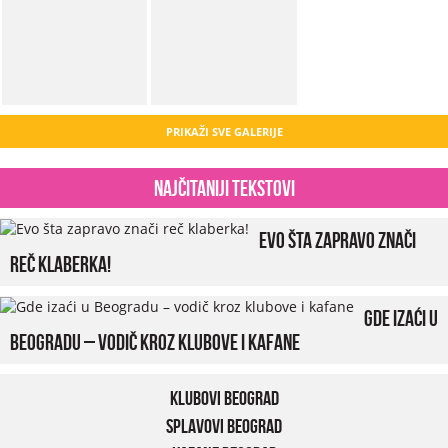
PRIKAŽI SVE GALERIJE
Najčitaniji tekstovi
Evo šta zapravo znači
reč klaberka!
Gde izaći u
Beogradu – vodič kroz klubove i kafane
Klubovi Beograd
Splavovi Beograd