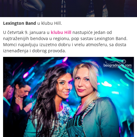
Lexington Band
u klubu Hill.
U četvrtak 9. januara u
klubu Hill
nastupiće jedan od
najtraženijih bendova u regionu, pop sastav Lexington Band.
Momci najavljuju izuzetno dobru i vrelu atmosferu, sa dosta
iznenađenja i dobrog provoda.