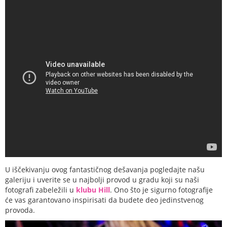
U iščekivanju ovog fantastičnog dešavanja pogledajte našu
galeriju i uverite se u najbolji provod u gradu koji su naši
fotografi zabeležili u
klubu Hill
. Ono što je sigurno fotografije
će vas garantovano inspirisati da budete deo jedinstvenog
provoda.