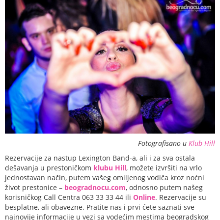
Fotografisano u
Klub Hill
Rezervacije za nastup Lexington Band-a, ali i za sva ostala
dešavanja u prestoničkom
klubu Hill
, možete izvršiti na vrlo
jednostavan način, putem vašeg omiljenog vodiča kroz noćni
život prestonice –
beogradnocu.com
, odnosno putem našeg
korisničkog Call Centra 063 33 33 44 ili
Online
. Rezervacije su
besplatne, ali obavezne. Pratite nas i prvi ćete saznati sve
najnovije informacije u vezi sa vodećim mestima beogradskog