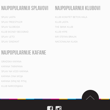
najpopularniji splavovi
najpopularniji klubovi
SPLAV LASTA
KLUB KOMITET BETON HALA
SPLAV FREESTYLER
KLUB LASTA
SPLAV SLOBODA
THE BANK KLUB
KLUB MONEY BEOGRAD
KLUB HYPE
SPLAV LETO
MR STEFAN BRAUN
SPLAV SINDIKAT
NACIONALNA KLASA
najpopularnije kafane
GRADSKA KAFANA
KAFANA TARAPANA
SPLAV NA VODI KAFANA
KAFANA ONA MOJA
KAFANA SIPAJ NE PITAJ
KLUB NARODNJAKA