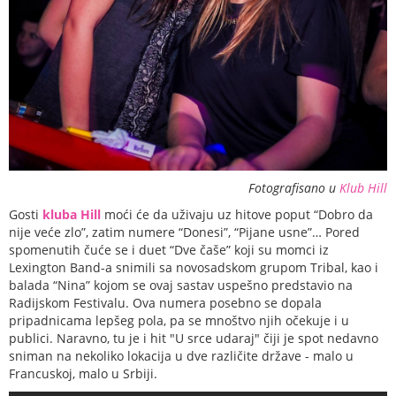
Fotografisano u
Klub Hill
Gosti
kluba Hill
moći će da uživaju uz hitove poput “Dobro da
nije veće zlo”, zatim numere “Donesi”, “Pijane usne”… Pored
spomenutih čuće se i duet “Dve čaše” koji su momci iz
Lexington Band-a snimili sa novosadskom grupom Tribal, kao i
balada “Nina” kojom se ovaj sastav uspešno predstavio na
Radijskom Festivalu. Ova numera posebno se dopala
pripadnicama lepšeg pola, pa se mnoštvo njih očekuje i u
publici. Naravno, tu je i hit "U srce udaraj" čiji je spot nedavno
sniman na nekoliko lokacija u dve različite države - malo u
Francuskoj, malo u Srbiji.