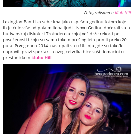
Fotografisano u
Klub Hill
Lexington Band iza sebe ima jako uspešnu godinu tokom koje
ih je čulo više od pola miliona ljudi. Novu Godinu dočekali su u
budvanskoj diskoteci Trokadero u kojoj već drže rekord po
posećenosti i koju su samo tokom prošlog leta punili preko 20
puta. Prvog dana 2014. nastupali su u Ulcinju gde su takođe
napravili pravi spektakl, a ovog četvrtka biće vaši domaćini u
prestoničkom
klubu Hill
.