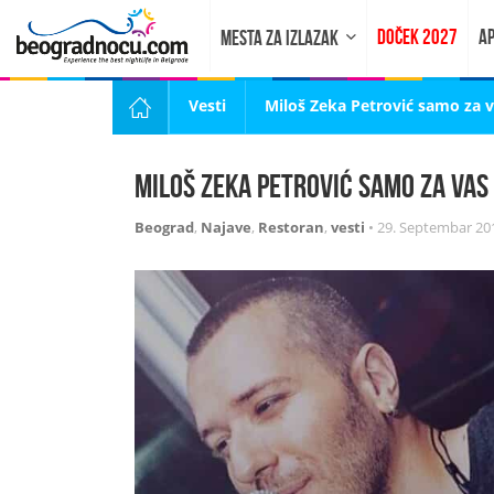
DOČEK 2027
AP
MESTA ZA IZLAZAK
Vesti
Miloš Zeka Petrović samo za v
Miloš Zeka Petrović samo za vas 
Beograd
,
Najave
,
Restoran
,
vesti
•
29. Septembar 20