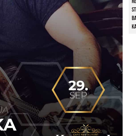
R
St
B
Ka