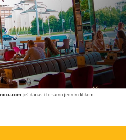
dnocu.com
još danas i to samo jednim klikom: