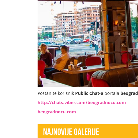
Postanite korisnik
Public Chat-a
portala
beogra
http://chats.viber.com/beogradnocu.com
beogradnocu.com
Najnovije Galerije