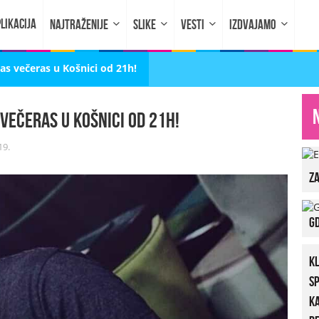
LIKACIJA
NAJTRAŽENIJE
SLIKE
VESTI
IZDVAJAMO
as večeras u Košnici od 21h!
večeras u Košnici od 21h!
19.
za
Gd
K
S
K