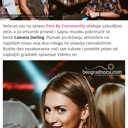
Večeras vas na splavu
Port By Community
očekuje uzbudljivo
veče, a za vrhunski provod i sjajnu muziku pobrinuće se
bend
Camera Darling
. Poznati po držanju atmosfere na
najvišem nivou ovaj duo nikoga ne ostavlja ravnodušnim.
Budite deo nezaboravne noći ove subote i posetite jedan od
najboljih gradskih splavova! Vidimo se!