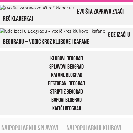
Evo šta zapravo znači
reč klaberka!
Gde izaći u
Beogradu – vodič kroz klubove i kafane
Klubovi Beograd
Splavovi Beograd
Kafane Beograd
Restorani Beograd
Striptiz Beograd
Barovi Beograd
Kafići Beograd
najpopularniji splavovi
najpopularniji klubovi