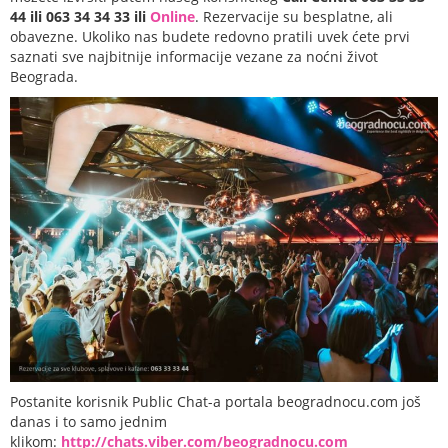
44 ili 063 34 34 33 ili
Online
. Rezervacije su besplatne, ali
obavezne. Ukoliko nas budete redovno pratili uvek ćete prvi
saznati sve najbitnije informacije vezane za noćni život
Beograda.
Postanite korisnik Public Chat-a portala beogradnocu.com još
danas i to samo jednim
klikom:
http://chats.viber.com/beogradnocu.com