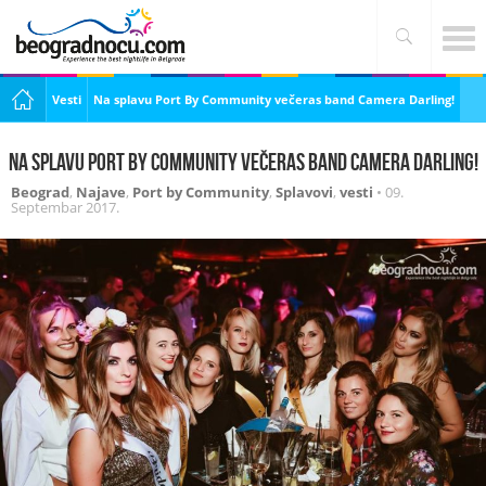
Vesti
Na splavu Port By Community večeras band Camera Darling!
Na splavu Port By Community večeras band Camera Darling!
Beograd
,
Najave
,
Port by Community
,
Splavovi
,
vesti
•
09.
Septembar 2017.