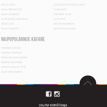
SPLAV LASTA
KLUB KOMITET BETON HALA
SPLAV FREESTYLER
KLUB LASTA
SPLAV SLOBODA
THE BANK KLUB
KLUB MONEY BEOGRAD
KLUB HYPE
SPLAV LETO
MR STEFAN BRAUN
SPLAV SINDIKAT
NACIONALNA KLASA
najpopularnije kafane
GRADSKA KAFANA
KAFANA TARAPANA
SPLAV NA VODI KAFANA
KAFANA ONA MOJA
KAFANA SIPAJ NE PITAJ
KLUB NARODNJAKA
USLOVI KORIŠĆENJA