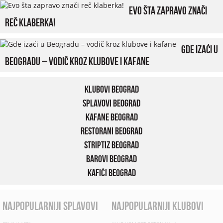
Evo šta zapravo znači
reč klaberka!
Gde izaći u
Beogradu – vodič kroz klubove i kafane
Klubovi Beograd
Splavovi Beograd
Kafane Beograd
Restorani Beograd
Striptiz Beograd
Barovi Beograd
Kafići Beograd
najpopularniji splavovi
najpopularniji klubovi