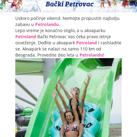
Uskoro počinje vikend. Nemojte propustiti najbolju
zabavu u
Petrolandu
.
Lepo vreme je konačno stiglo, a u akvaparku
Petroland
Bački Petrovac Vas čeka pravo letnje
osveženje. Dođite u akvapark
Petroland
i rashladite
se. Akvapark se nalazi na samo 110 km od
Beograda. Provedite deo leta u
Petrolandu!