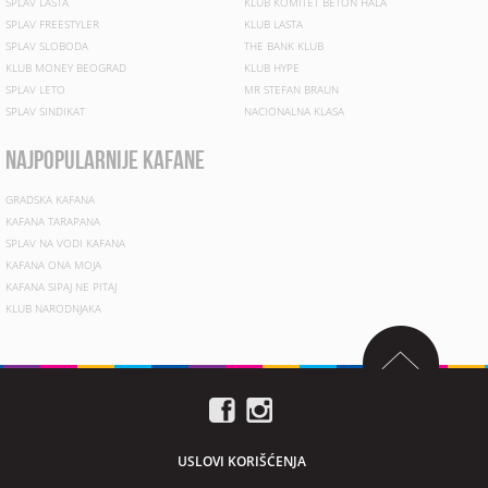
SPLAV LASTA
KLUB KOMITET BETON HALA
SPLAV FREESTYLER
KLUB LASTA
SPLAV SLOBODA
THE BANK KLUB
KLUB MONEY BEOGRAD
KLUB HYPE
SPLAV LETO
MR STEFAN BRAUN
SPLAV SINDIKAT
NACIONALNA KLASA
najpopularnije kafane
GRADSKA KAFANA
KAFANA TARAPANA
SPLAV NA VODI KAFANA
KAFANA ONA MOJA
KAFANA SIPAJ NE PITAJ
KLUB NARODNJAKA
USLOVI KORIŠĆENJA