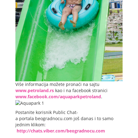
Više informacija možete pronaći na sajtu
www.petroland.rs
kao i na facebook stranici
www.facebook.com/aquaparkpetroland
.
Postanite korisnik Public Chat-
a portala beogradnocu.com još danas i to samo
jednim klikom:
http://chats.viber.com/beogradnocu.com