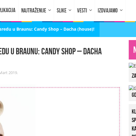
LIKACIJA
NAJTRAŽENIJE
SLIKE
VESTI
IZDVAJAMO
 sredu u Braunu: Candy Shop – Dacha (house)!
edu u Braunu: Candy Shop – Dacha
Mart 2019.
za
Gd
K
S
K