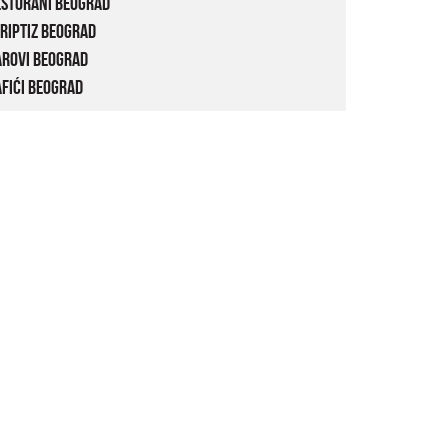
estorani Beograd
riptiz Beograd
arovi Beograd
fići Beograd