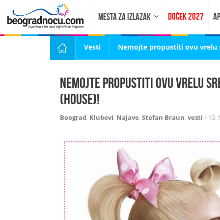
DOČEK 2027
AP
MESTA ZA IZLAZAK
Vesti
Nemojte propustiti ovu vrelu
Nemojte propustiti ovu vrelu sr
(house)!
Beograd
,
Klubovi
,
Najave
,
Stefan Braun
,
vesti
•
13. 