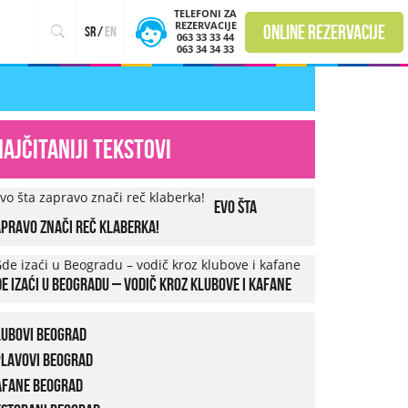
TELEFONI ZA
REZERVACIJE
online rezervacije
sr
/
en
063 33 33 44
063 34 34 33
Najčitaniji tekstovi
Evo šta
pravo znači reč klaberka!
e izaći u Beogradu – vodič kroz klubove i kafane
lubovi Beograd
plavovi Beograd
afane Beograd