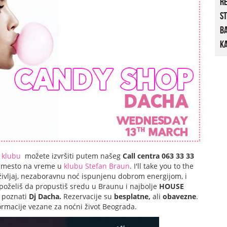
R
St
B
Ka
m
klubu
možete izvršiti putem našeg
Call centra 063 33 33
e mesto na vreme u
klubu Stefan Braun
. I'll take you to the
doživljaj, nezaboravnu noć ispunjenu dobrom energijom, i
poželiš da propustiš sredu u Braunu i najbolje
HOUSE
o poznati
Dj
Dacha.
Rezervacije su
besplatne,
ali
obavezne
.
nformacije vezane za noćni život Beograda.