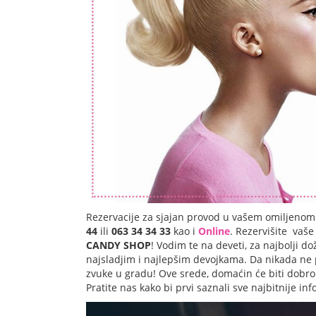
Rezervacije za sjajan provod
u vašem omiljeno
44
ili
063 34 34 33
kao i
Online
. Rezervišite vaš
CANDY SHOP
! Vodim te na deveti, za najbolji 
najsladjim i najlepšim devojkama. Da nikada ne 
zvuke u gradu! Ove srede, domaćin će biti dobr
Pratite nas kako bi prvi saznali sve najbitnije i