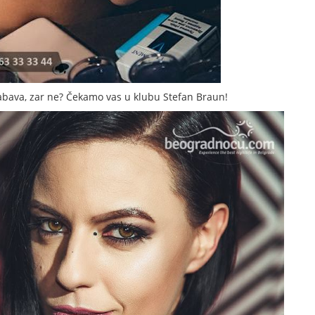
abava, zar ne? Čekamo vas u klubu Stefan Braun!