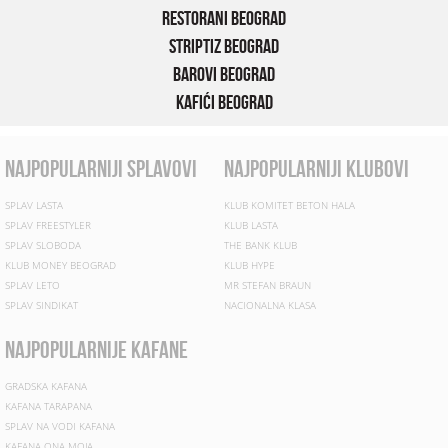
Restorani Beograd
Striptiz Beograd
Barovi Beograd
Kafići Beograd
najpopularniji splavovi
najpopularniji klubovi
SPLAV LASTA
KLUB KOMITET BETON HALA
SPLAV FREESTYLER
KLUB LASTA
SPLAV SLOBODA
THE BANK KLUB
KLUB MONEY BEOGRAD
KLUB HYPE
SPLAV LETO
MR STEFAN BRAUN
SPLAV SINDIKAT
NACIONALNA KLASA
najpopularnije kafane
GRADSKA KAFANA
KAFANA TARAPANA
SPLAV NA VODI KAFANA
KAFANA ONA MOJA