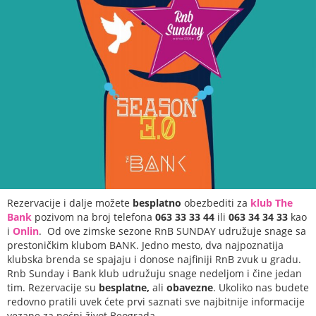
Rezervacije i dalje možete
besplatno
obezbediti za
klub The
Bank
pozivom na broj telefona
063 33 33 44
ili
063 34 34 33
kao
i
Onlin
. Od ove zimske sezone RnB SUNDAY udružuje snage sa
prestoničkim klubom BANK. Jedno mesto, dva najpoznatija
klubska brenda se spajaju i donose najfiniji RnB zvuk u gradu.
Rnb Sunday i Bank klub udružuju snage nedeljom i čine jedan
tim. Rezervacije su
besplatne,
ali
obavezne
. Ukoliko nas budete
redovno pratili uvek ćete prvi saznati sve najbitnije informacije
vezane za noćni život Beograda.