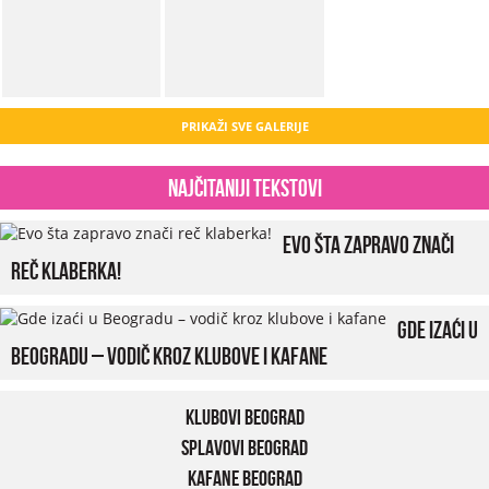
PRIKAŽI SVE GALERIJE
Najčitaniji tekstovi
Evo šta zapravo znači
reč klaberka!
Gde izaći u
Beogradu – vodič kroz klubove i kafane
Klubovi Beograd
Splavovi Beograd
Kafane Beograd