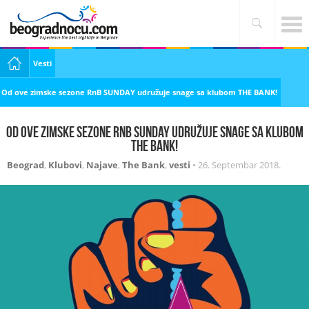
Vesti
Od ove zimske sezone RnB SUNDAY udružuje snage sa klubom THE BANK!
Od ove zimske sezone RnB SUNDAY udružuje snage sa klubom
THE BANK!
Beograd
,
Klubovi
,
Najave
,
The Bank
,
vesti
•
26. Septembar 2018.