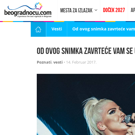
DOČEK 2027
AP
MESTA ZA IZLAZAK
Vesti
Od ovog snimka zavrteće vam 
Od ovog snimka zavrteće vam se 
Poznati
,
vesti
•
14. Februar 2017.