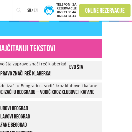
TELEFONI ZA
REZERVACIJE
online rezervacije
sr
/
en
063 33 33 44
063 34 34 33
Najčitaniji tekstovi
Evo šta
pravo znači reč klaberka!
e izaći u Beogradu – vodič kroz klubove i kafane
lubovi Beograd
plavovi Beograd
afane Beograd