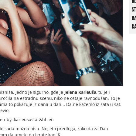
R
St
B
Ka
iznisa. Jedno je sigurno, gde je
Jelena
Karleuša
, tu je i
ročila na estradnu scenu, niko ne ostaje ravnodušan. To je
a to pokazuje iz dana u dan... Da ne kažemo iz sata u sat.
evio.
en-by=karleusastar&hl=en
i do sada možda nisu. No, eto predloga, kako da za Dan
vom da umete da igrate kao JK.