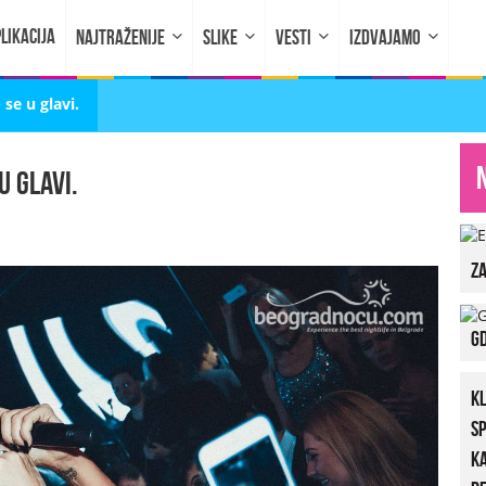
LIKACIJA
NAJTRAŽENIJE
SLIKE
VESTI
IZDVAJAMO
se u glavi.
u glavi.
za
Gd
K
S
K