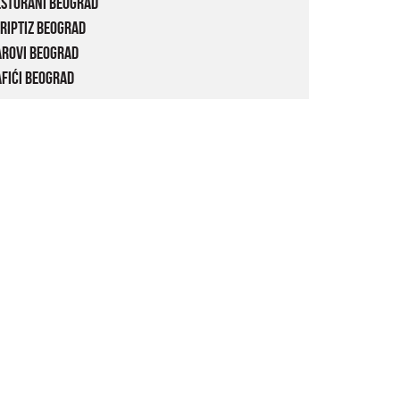
estorani Beograd
riptiz Beograd
arovi Beograd
fići Beograd