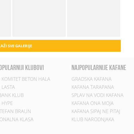
AŽI SVE GALERIJE
opularniji klubovi
najpopularnije kafane
 KOMITET BETON HALA
GRADSKA KAFANA
 LASTA
KAFANA TARAPANA
BANK KLUB
SPLAV NA VODI KAFANA
 HYPE
KAFANA ONA MOJA
TEFAN BRAUN
KAFANA SIPAJ NE PITAJ
ONALNA KLASA
KLUB NARODNJAKA