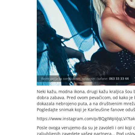
Neki kažu, modna ikona, drugi kažu kraljica šou b
dobra zabava. Pred ovom pevačicom, od kako je k
dokazala nebrojeno puta, a na društvenim mrežam
Pogledajte snimak koji je Karleušine fanove oduš
https://www.instagram.com/p/BQgIWpVjqLV/?tak
Posle ovoga verujemo da su je zavoleli i oni koj
zaljubljenih zavedete vašeg partnera... Pod uslo