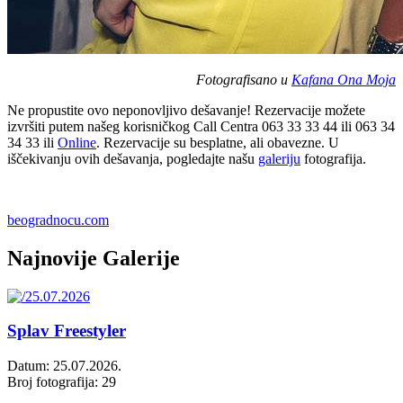
Fotografisano u
Kafana Ona Moja
Ne propustite ovo neponovljivo dešavanje! Rezervacije možete
izvršiti putem našeg korisničkog Call Centra 063 33 33 44 ili 063 34
34 33 ili
Online
. Rezervacije su besplatne, ali obavezne. U
iščekivanju ovih dešavanja, pogledajte našu
galeriju
fotografija.
beogradnocu.com
Najnovije Galerije
Splav Freestyler
Datum: 25.07.2026.
Broj fotografija: 29