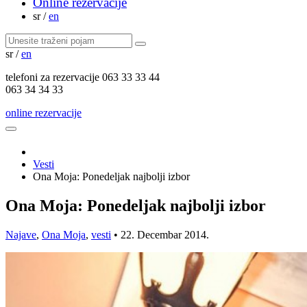
Online rezervacije
sr
/
en
sr
/
en
telefoni za
rezervacije
063 33 33 44
063 34 34 33
online rezervacije
Vesti
Ona Moja: Ponedeljak najbolji izbor
Ona Moja: Ponedeljak najbolji izbor
Najave
,
Ona Moja
,
vesti
•
22. Decembar 2014.