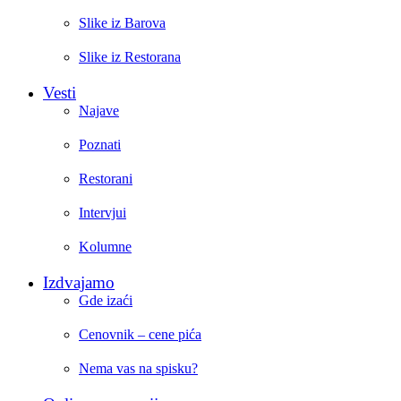
Slike iz Barova
Slike iz Restorana
Vesti
Najave
Poznati
Restorani
Intervjui
Kolumne
Izdvajamo
Gde izaći
Cenovnik – cene pića
Nema vas na spisku?