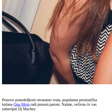
Ponovo ponedeljkom otvaramo vrata, popularna prestonička
kafana
Ona Moja
radi punom parom. Naime, večeras će vas
zabavljati Dj Machez.