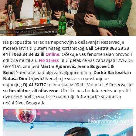
Ne propustite naredna neponovljiva dešavanja! Rezervacije
možete izvršiti putem našeg korisničkog
Call Centra 063 33 33
44 ili 063 34 34 33 ili
Online
. Očekuje vas fenomenalan provod i
odlična muzika u
No Stress
-u! U petak će vas zabavljati ZVEZDE
GRANDA, omiljeni
Martin Ajdarević, Ivana Bogićević &
Bend
! Subota je najbolja zahvaljujuci njima:
Darko Bartošeka
i
Nataša Dimitrijević
! Nedelja je veče za opuštanje uz
najboljeg
DJ ALEXTIC
-a i muziku iz 90-ih. Vidimo se! Rezervacije
su
besplatne, ali obavezne
. Ukoliko nas budete redovno pratili
uvek ćete prvi saznati sve najbitnije informacije vezane za
noćni život Beograda.