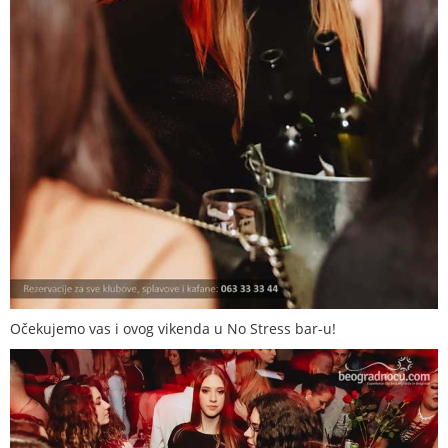
Očekujemo vas i ovog vikenda u No Stress bar-u!