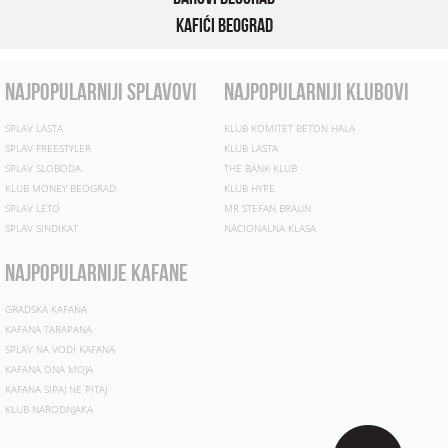
Kafići Beograd
najpopularniji splavovi
najpopularniji klubovi
SPLAV LASTA
KLUB KOMITET BETON HALA
SPLAV FREESTYLER
KLUB LASTA
SPLAV SLOBODA
THE BANK KLUB
KLUB MONEY BEOGRAD
KLUB HYPE
SPLAV LETO
MR STEFAN BRAUN
SPLAV SINDIKAT
NACIONALNA KLASA
najpopularnije kafane
GRADSKA KAFANA
KAFANA TARAPANA
SPLAV NA VODI KAFANA
KAFANA ONA MOJA
KAFANA SIPAJ NE PITAJ
KLUB NARODNJAKA