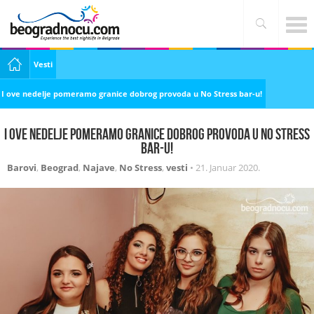
Vesti
I ove nedelje pomeramo granice dobrog provoda u No Stress bar-u!
I ove nedelje pomeramo granice dobrog provoda u No Stress
bar-u!
Barovi
,
Beograd
,
Najave
,
No Stress
,
vesti
•
21. Januar 2020.