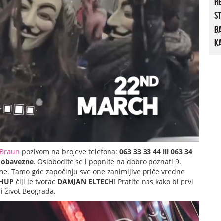
R
St
B
Ka
 Braun
pozivom na brojeve telefona:
063 33 33 44 ili 063 34
i obavezne
. Oslobodite se i popnite na dobro poznati 9.
leme. Tamo gde započinju sve one zanimljive priče vredne
HUP
čiji je tvorac
DAMJAN ELTECH
!
Pratite nas kako bi prvi
i život Beograda.