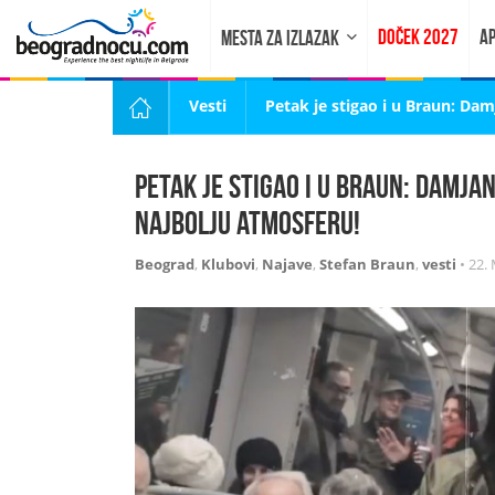
DOČEK 2027
AP
MESTA ZA IZLAZAK
Vesti
Petak je stigao i u Braun: Da
Petak je stigao i u Braun: Damja
najbolju atmosferu!
Beograd
,
Klubovi
,
Najave
,
Stefan Braun
,
vesti
•
22. 