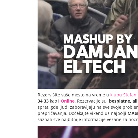
Rezervišite vaše mesto na vreme u
klubu Stefan
34 33
kao i
Online
. Rezervacije su
besplatne, al
sprat, gde ljudi zaboravljaju na sve svoje prob
prepričavanja. Dočekajte vikend uz najbolji
MAS
saznali sve najbitnije informacije vezane za noćn