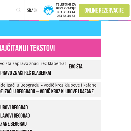
TELEFONI ZA
REZERVACIJE
online rezervacije
sr
/
en
063 33 33 44
063 34 34 33
Najčitaniji tekstovi
Evo šta
pravo znači reč klaberka!
e izaći u Beogradu – vodič kroz klubove i kafane
lubovi Beograd
plavovi Beograd
afane Beograd