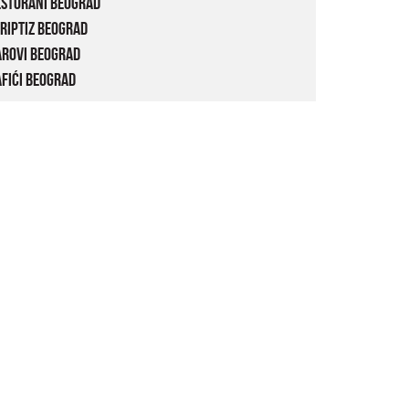
estorani Beograd
riptiz Beograd
arovi Beograd
fići Beograd