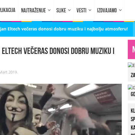
LIKACIJA
NAJTRAŽENIJE
SLIKE
VESTI
IZDVAJAMO
mjan Eltech večeras donosi dobru muziku i najbolju atmosferu!
n Eltech večeras donosi dobru muziku i
Mart 2019.
za
Gd
K
S
K