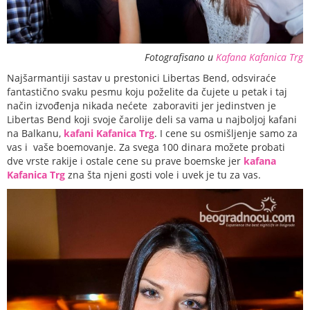
Fotografisano u
Kafana Kafanica Trg
Najšarmantiji sastav u prestonici Libertas Bend, odsviraće
fantastično svaku pesmu koju poželite da čujete u petak i taj
način izvođenja nikada nećete zaboraviti jer jedinstven je
Libertas Bend koji svoje čarolije deli sa vama u najboljoj kafani
na Balkanu,
kafani Kafanica Trg
. I cene su osmišljenje samo za
vas i vaše boemovanje. Za svega 100 dinara možete probati
dve vrste rakije i ostale cene su prave boemske jer
kafana
Kafanica Trg
zna šta njeni gosti vole i uvek je tu za vas.