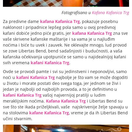
Fotografisano u
Kafana Kafanica Trg
Za predivne dame
kafana Kafanica Trg
, pokazuje posebnu
naklonost i pripadnice lepšeg pola samo u ovoj predivnoj
kafani dobiće jedno piće gratis, jer
kafana Kafanica Trg
zna sve
vaše skrivene kafanske maštarije i sa vama je u najluđim
noćima i biće tu uvek i zauvek. Ne oklevajte mnogo, lud provod
se zove Libertas Bend, bend sadašnjosti i budućnosti, a vaša
kafanska očekivanja upotpuniće se samo u najidealnijoj kafani
svih vremena
kafani Kafanica Trg
.
Ovde se provodi pamte i svi su jedinstveni i neponovljivi, samo
noći u
kafani Kafanica Trg
najbolje je što vam se može dogoditi
u životu i morate postati deo svega toga, jer jednom se živi i
jedan je najbolji od najboljih provoda, a to je definitivno u
kafani Kafanica Trg
vašoj najvernijoj pratilji u ludim
meraklijskim noćima.
Kafana Kafanica Trg
i Libertas Bend su
sve što ste ikada priželjkivali, vaše najskrivenije želje spavaju u
na stolovima
kafane Kafanica Trg
, vreme je da ih Libertas Bend
učini stvarnim.