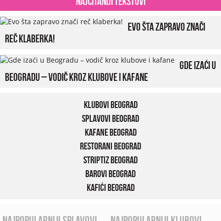
Najčitaniji tekstovi
Evo šta zapravo znači
reč klaberka!
Gde izaći u
Beogradu – vodič kroz klubove i kafane
Klubovi Beograd
Splavovi Beograd
Kafane Beograd
Restorani Beograd
Striptiz Beograd
Barovi Beograd
Kafići Beograd
najpopularniji splavovi
najpopularniji klubovi