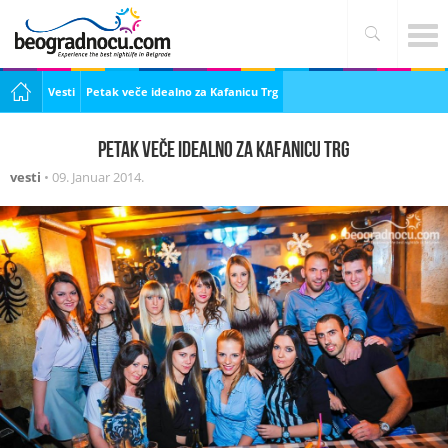
Vesti
Petak veče idealno za Kafanicu Trg
Petak veče idealno za Kafanicu Trg
vesti
•
09. Januar 2014.