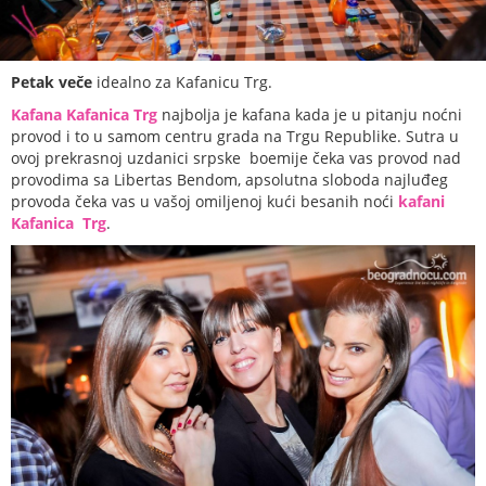
Petak veče
idealno za Kafanicu Trg.
Kafana Kafanica Trg
najbolja je kafana kada je u pitanju noćni
provod i to u samom centru grada na Trgu Republike. Sutra u
ovoj prekrasnoj uzdanici srpske boemije čeka vas provod nad
provodima sa Libertas Bendom, apsolutna sloboda najluđeg
provoda čeka vas u vašoj omiljenoj kući besanih noći
kafani
Kafanica Trg
.