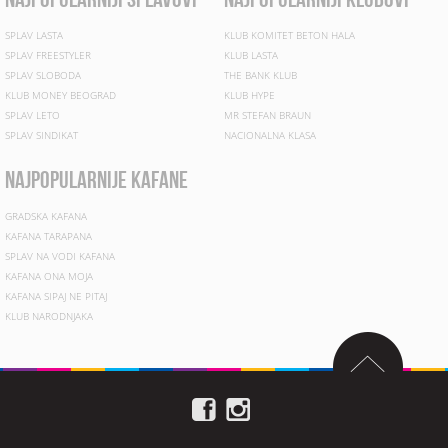
SPLAV LASTA
KLUB KOMITET BETON HALA
SPLAV FREESTYLER
KLUB LASTA
SPLAV SLOBODA
THE BANK KLUB
KLUB MONEY BEOGRAD
KLUB HYPE
SPLAV LETO
MR STEFAN BRAUN
SPLAV SINDIKAT
NACIONALNA KLASA
najpopularnije kafane
GRADSKA KAFANA
KAFANA TARAPANA
SPLAV NA VODI KAFANA
KAFANA ONA MOJA
KAFANA SIPAJ NE PITAJ
KLUB NARODNJAKA