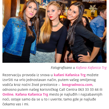
Fotografisano u
Kafana Kafanica Trg
Rezervaciju provoda iz snova u
kafani Kafanica Trg
možete
izvršiti na vrlo jednostavan način, putem vašeg omiljenog
vodiča kroz noćni život prestonice –
beogradnocu.com
,
odnosno putem našeg korisničkog Call Centra 063 33 33 44 ili
Online
.
Kafana Kafanica Trg
mesto je najluđih i najzabavnijih
noći, ostaje samo da se u to i uverite, tamo gde je najluđe
čekamo vas i mi.