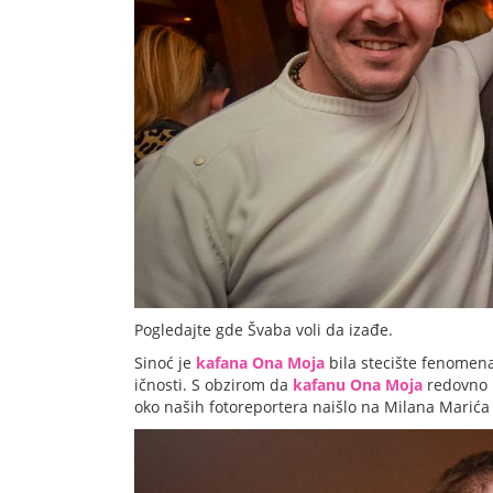
Pogledajte gde Švaba voli da izađe.
Sinoć je
kafana Ona Moja
bila stecište fenomen
ičnosti. S obzirom da
kafanu Ona Moja
redovno p
oko naših fotoreportera naišlo na Milana Marića