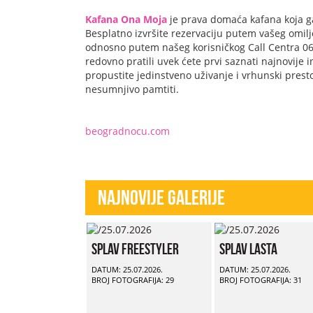
Kafana Ona Moja
je prava domaća kafana koja g
Besplatno izvršite rezervaciju putem vašeg omilj
odnosno putem našeg korisničkog Call Centra 063
redovno pratili uvek ćete prvi saznati najnovije
propustite jedinstveno uživanje i vrhunski prest
nesumnjivo pamtiti.
beogradnocu.com
Najnovije Galerije
Splav Freestyler
Splav Lasta
DATUM: 25.07.2026.
DATUM: 25.07.2026.
BROJ FOTOGRAFIJA: 29
BROJ FOTOGRAFIJA: 31