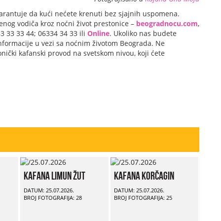
arantuje da kući nećete krenuti bez sjajnih uspomena.
enog vodiča kroz noćni život prestonice –
beogradnocu.com
,
 33 33 44; 06334 34 33 ili
Online
. Ukoliko nas budete
 informacije u vezi sa noćnim životom Beograda. Ne
onički kafanski provod na svetskom nivou, koji ćete
Kafana Limun Žut
Kafana Korčagin
DATUM: 25.07.2026.
DATUM: 25.07.2026.
BROJ FOTOGRAFIJA: 28
BROJ FOTOGRAFIJA: 25