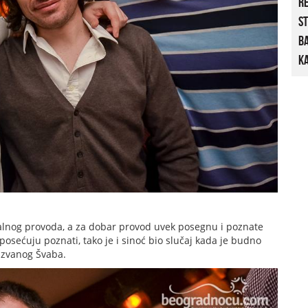
R
St
B
Ka
alnog provoda, a za dobar provod uvek posegnu i poznate
osećuju poznati, tako je i sinoć bio slučaj kada je budno
 zvanog Švaba.