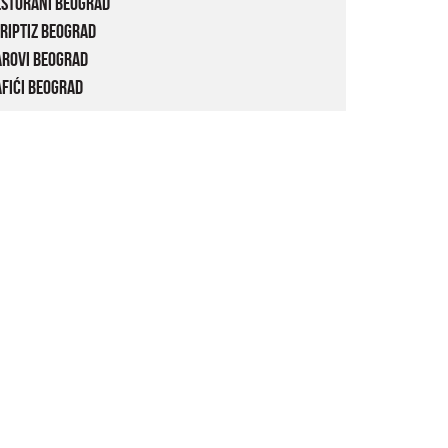
estorani Beograd
riptiz Beograd
arovi Beograd
fići Beograd