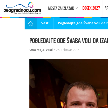
DOČEK 2027
AP
MESTA ZA IZLAZAK
Vesti
Pogledajte gde Švaba voli da 
Pogledajte gde Švaba voli da iza
Ona Moja
,
vesti
•
26. Februar 2014.