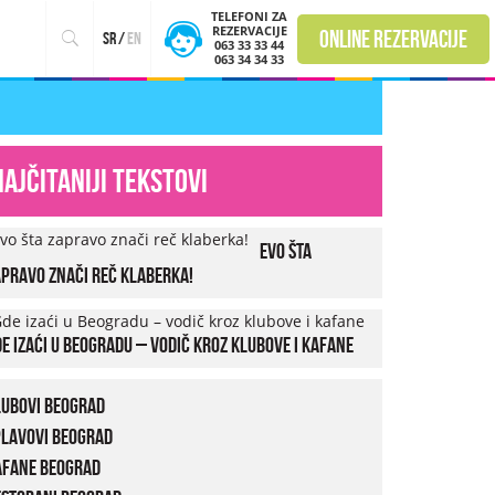
TELEFONI ZA
REZERVACIJE
online rezervacije
sr
/
en
063 33 33 44
063 34 34 33
Najčitaniji tekstovi
Evo šta
pravo znači reč klaberka!
e izaći u Beogradu – vodič kroz klubove i kafane
lubovi Beograd
plavovi Beograd
afane Beograd