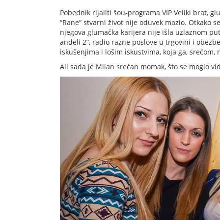
Pobednik rijaliti šou-programa VIP Veliki brat, g
“Rane” stvarni život nije oduvek mazio. Otkako 
njegova glumačka karijera nije išla uzlaznom put
anđeli 2”, radio razne poslove u trgovini i obez
iskušenjima i lošim iskustvima, koja ga, srećom,
Ali sada je Milan srećan momak, što se moglo v