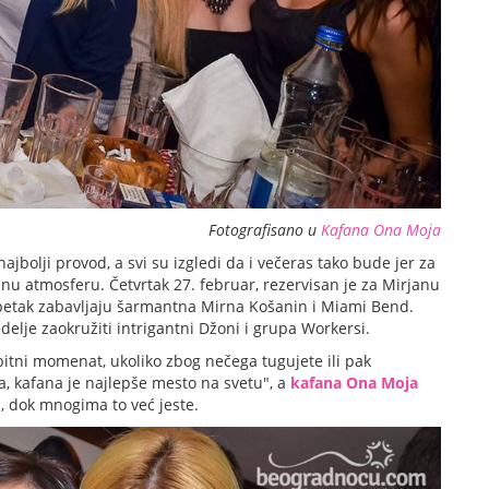
Fotografisano u
Kafana Ona Moja
ajbolji provod, a svi su izgledi da i večeras tako bude jer za
ajnu atmosferu. Četvrtak 27. februar, rezervisan je za Mirjanu
u petak zabavljaju šarmantna Mirna Košanin i Miami Bend.
elje zaokružiti intrigantni Džoni i grupa Workersi.
 bitni momenat, ukoliko zbog nečega tugujete ili pak
a, kafana je najlepše mesto na svetu", a
kafana Ona Moja
, dok mnogima to već jeste.