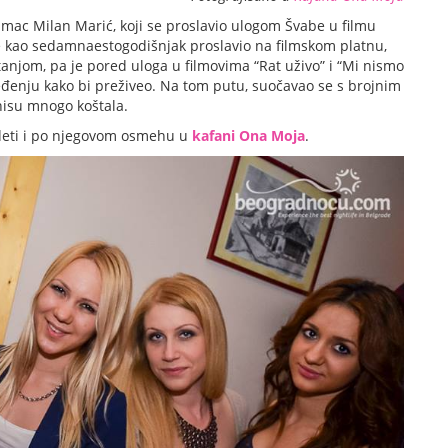
lumac Milan Marić, koji se proslavio ulogom Švabe u filmu
se kao sedamnaestogodišnjak proslavio na filmskom platnu,
anjom, pa je pored uloga u filmovima “Rat uživo” i “Mi nismo
beđenju kako bi preživeo. Na tom putu, suočavao se s brojnim
 nisu mnogo koštala.
ideti i po njegovom osmehu u
kafani Ona Moja
.