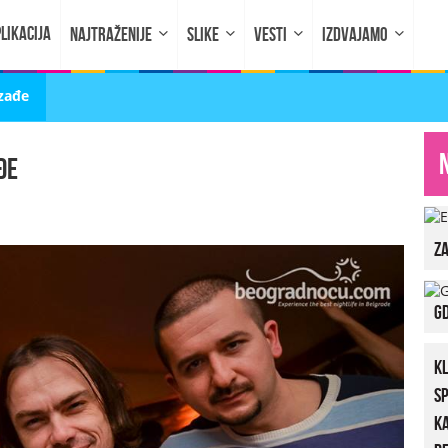
LIKACIJA
NAJTRAŽENIJE
SLIKE
VESTI
IZDVAJAMO
izađe
đe
za
Gd
K
S
K