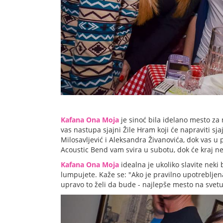
Kafana Ona Moja
je sinoć bila idelano mesto za n
vas nastupa sjajni Žile Hram koji će napraviti sj
Milosavljević i Aleksandra Živanovića, dok vas 
Acoustic Bend vam svira u subotu, dok će kraj ned
Kafana Ona Moja
idealna je ukoliko slavite neki
lumpujete. Kaže se: "Ako je pravilno upotrebljen
upravo to želi da bude - najlepše mesto na svetu