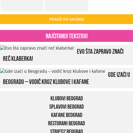
PRIKAŽI SVE GALERIJE
Najčitaniji tekstovi
Evo šta zapravo znači
reč klaberka!
Gde izaći u
Beogradu – vodič kroz klubove i kafane
Klubovi Beograd
Splavovi Beograd
Kafane Beograd
Restorani Beograd
Striptiz Beograd