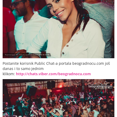
Postanite korisnik Public Chat-a portala beogradnocu.com još
danas i to samo jednim
klikom:
http://chats.viber.com/beogradnocu.com