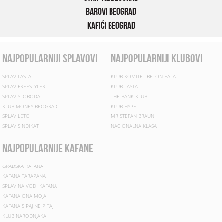
Barovi Beograd
Kafići Beograd
najpopularniji splavovi
najpopularniji klubovi
SPLAV LASTA
KLUB KOMITET BETON HALA
SPLAV FREESTYLER
KLUB LASTA
SPLAV SLOBODA
THE BANK KLUB
KLUB MONEY BEOGRAD
KLUB HYPE
SPLAV LETO
MR STEFAN BRAUN
SPLAV SINDIKAT
NACIONALNA KLASA
najpopularnije kafane
GRADSKA KAFANA
KAFANA TARAPANA
SPLAV NA VODI KAFANA
KAFANA ONA MOJA
KAFANA SIPAJ NE PITAJ
KLUB NARODNJAKA