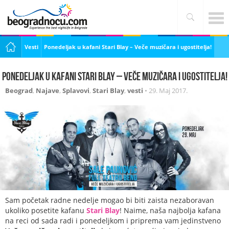
Vesti
Ponedeljak u kafani Stari Blay – Veče muzičara i ugostitelja!
Ponedeljak u kafani Stari Blay – Veče muzičara i ugostitelja!
Beograd
,
Najave
,
Splavovi
,
Stari Blay
,
vesti
•
29. Maj 2017.
Sam početak radne nedelje mogao bi biti zaista nezaboravan
ukoliko posetite kafanu
Stari Blay
! Naime, naša najbolja kafana
na reci od sada radi i ponedeljkom i priprema vam jedinstveno