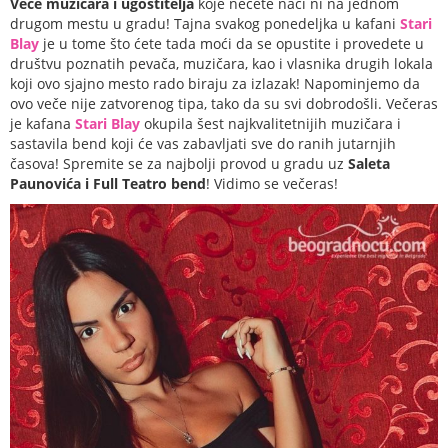
Veče muzičara i ugostitelja
koje nećete naći ni na jednom
drugom mestu u gradu! Tajna svakog ponedeljka u kafani
Stari
Blay
je u tome što ćete tada moći da se opustite i provedete u
društvu poznatih pevača, muzičara, kao i vlasnika drugih lokala
koji ovo sjajno mesto rado biraju za izlazak! Napominjemo da
ovo veče nije zatvorenog tipa, tako da su svi dobrodošli. Večeras
je kafana
Stari Blay
okupila šest najkvalitetnijih muzičara i
sastavila bend koji će vas zabavljati sve do ranih jutarnjih
časova! Spremite se za najbolji provod u gradu uz
Saleta
Paunovića i Full Teatro bend
! Vidimo se večeras!