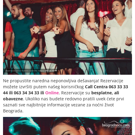
Ne propustite naredna neponovljiva dešavanja! Rezervacije
možete izvršiti putem našeg korisničkog
Call Centra 063 33 33
44 ili 063 34 34 33 ili
Online
. Rezervacije su
besplatne, ali
obavezne
. Ukoliko nas budete redovno pratili uvek ćete prvi
saznati sve najbitnije informacije vezane za noćni život
Beograda.