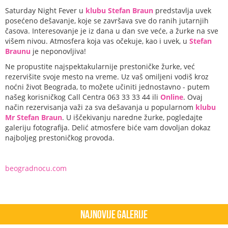
Saturday Night Fever u
klubu Stefan Braun
predstavlja uvek
posećeno dešavanje, koje se završava sve do ranih jutarnjih
časova. Interesovanje je iz dana u dan sve veće, a žurke na sve
višem nivou. Atmosfera koja vas očekuje, kao i uvek, u
Stefan
Braunu
je neponovljiva!
Ne propustite najspektakularnije prestoničke žurke, već
rezervišite svoje mesto na vreme. Uz vaš omiljeni vodiš kroz
noćni život Beograda, to možete učiniti jednostavno - putem
našeg korisničkog Call Centra 063 33 33 44 ili
Online
. Ovaj
način rezervisanja važi za sva dešavanja u popularnom
klubu
Mr Stefan Braun
. U iščekivanju naredne žurke, pogledajte
galeriju fotografija. Delić atmosfere biće vam dovoljan dokaz
najboljeg prestoničkog provoda.
beogradnocu.com
Najnovije Galerije