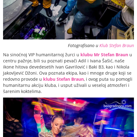
Fotografisano u
Klub Stefan Braun
Na sinoćnoj VIP humanitarnoj žurci u
klubu Mr Stefan Braun
u
centru pažnje, bili su poznati pevači Adil i Ivana Šašić, naše
ikone hitova devedesetih Ivan Gavrilović i Baki B3, kao i Nikola
Jakovljević Džoni. Ova poznata ekipa, kao i mnoge druge koji se
redovno provode u
klubu Stefan Braun
, i ovog puta su pomogli
humanitarnu akciju kluba, i usput uživali u veseloj atmosferi i
šarenim koktelima.