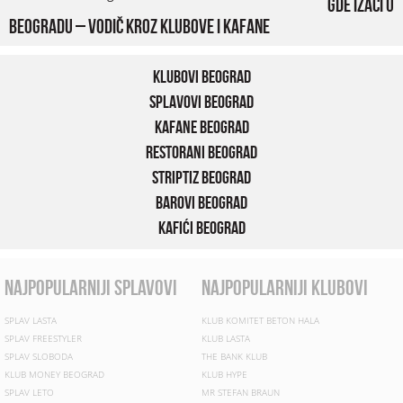
Gde izaći u
Beogradu – vodič kroz klubove i kafane
Klubovi Beograd
Splavovi Beograd
Kafane Beograd
Restorani Beograd
Striptiz Beograd
Barovi Beograd
Kafići Beograd
najpopularniji splavovi
najpopularniji klubovi
SPLAV LASTA
KLUB KOMITET BETON HALA
SPLAV FREESTYLER
KLUB LASTA
SPLAV SLOBODA
THE BANK KLUB
KLUB MONEY BEOGRAD
KLUB HYPE
SPLAV LETO
MR STEFAN BRAUN