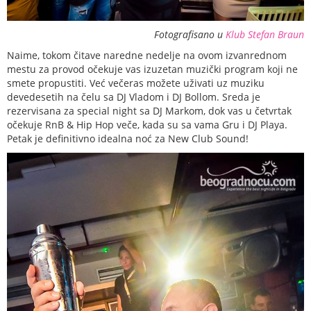
Fotografisano u
Klub Stefan Braun
Naime, tokom čitave naredne nedelje na ovom izvanrednom
mestu za provod očekuje vas izuzetan muzički program koji ne
smete propustiti. Već večeras možete uživati uz muziku
devedesetih na čelu sa DJ Vladom i DJ Bollom. Sreda je
rezervisana za special night sa DJ Markom, dok vas u četvrtak
očekuje RnB & Hip Hop veče, kada su sa vama Gru i DJ Playa.
Petak je definitivno idealna noć za New Club Sound!