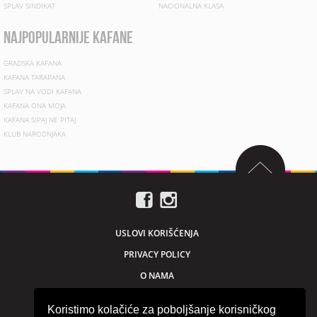
SPLAV SINDIKAT
NACIONALNA KLASA
najpopularnije kafane
GRADSKA KAFANA
KAFANA TARAPANA
SPLAV NA VODI KAFANA
KAFANA ONA MOJA
KAFANA SIPAJ NE PITAJ
KLUB NARODNJAKA
USLOVI KORIŠĆENJA
PRIVACY POLICY
O NAMA
MARKETING
Koristimo kolačiće za poboljšanje korisničkog