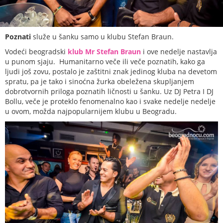
Poznati
služe u šanku samo u klubu Stefan Braun.
Vodeći beogradski
klub Mr Stefan Braun
i ove nedelje nastavlja
u punom sjaju. Humanitarno veče ili veče poznatih, kako ga
ljudi još zovu, postalo je zaštitni znak jedinog kluba na devetom
spratu, pa je tako i sinoćna žurka obeležena skupljanjem
dobrotvornih priloga poznatih ličnosti u šanku. Uz DJ Petra I DJ
Bollu, veče je proteklo fenomenalno kao i svake nedelje nedelje
u ovom, možda najpopularnijem klubu u Beogradu.