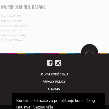
najpopularnije kafane
GRADSKA KAFANA
KAFANA TARAPANA
SPLAV NA VODI KAFANA
KAFANA ONA MOJA
KAFANA SIPAJ NE PITAJ
KLUB NARODNJAKA
USLOVI KORIŠĆENJA
PRIVACY POLICY
O NAMA
MARKETING
Koristimo kolačiće za poboljšanje korisničkog
iskustva.
Saznaj više