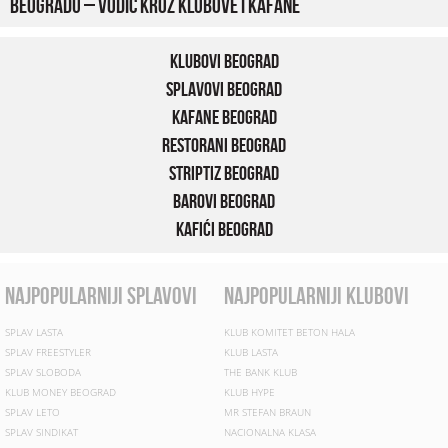
Beogradu – vodič kroz klubove i kafane
Klubovi Beograd
Splavovi Beograd
Kafane Beograd
Restorani Beograd
Striptiz Beograd
Barovi Beograd
Kafići Beograd
najpopularniji splavovi
najpopularniji klubovi
SPLAV LASTA
KLUB KOMITET BETON HALA
SPLAV FREESTYLER
KLUB LASTA
SPLAV SLOBODA
THE BANK KLUB
KLUB MONEY BEOGRAD
KLUB HYPE
SPLAV LETO
MR STEFAN BRAUN
SPLAV SINDIKAT
NACIONALNA KLASA