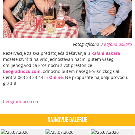
Fotografisano u
Kafana Bakara
Rezervacije za sva predstojeća dešavanja u
kafani Bakara
možete izvršiti na vrlo jednostavan način, putem vašeg
omiljenog vodiča kroz noćni život prestonice –
beogradnocu.com
, odnosno putem našeg korisničkog Call
Centra 063 33 33 44 ili
Online
. Ne propustite najbolji provod u
gradu!
beogradnocu.com
Najnovije Galerije