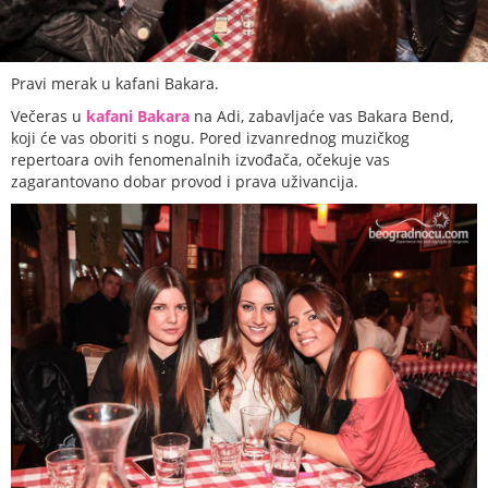
Pravi merak u kafani Bakara.
Večeras u
kafani Bakara
na Adi, zabavljaće vas Bakara Bend,
koji će vas oboriti s nogu. Pored izvanrednog muzičkog
repertoara ovih fenomenalnih izvođača, očekuje vas
zagarantovano dobar provod i prava uživancija.