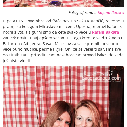
Fotografisano u
Kafana Bakara
U petak 15. novembra, održaće nastup Saša Katančić, zajedno u
pratnji sa kolegom Miroslavom Ilićem. Upoznajte pravi kafanski
noćni život, a sigurni smo da ćete svako veče u
kafani Bakara
zauvek nositi u najlepšem sećanju. Stoga krenite sa društvom u
Bakaru na Adi jer su Saša i Miroslav za vas spremili posebno
veče puno muzike, pesme i igre. Oni će se veseliti sa vama sve
do sitnih sati i prirediti vam nezaboravan provod kakav do sada
još niste videli.