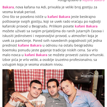
Bakara
, nova kafana na Adi, privukla je veliki broj gostiju za
veoma kratak period.
Ono što se posebno ističe u
kafani Bakara
jeste beskrajno
poštovanje svojih gostiju, koji se uvek rado vraćaju po najbolji
kafanski provod u Beogradu. Prilikom posete
kafani Bakara
možete uživati sa svojim prijateljima do ranih jutarnjih časova i
iskusiti jedinstveni i neponovljivi provod, u atmosferi koja je
uvek za pamćenje. Pored svih navedenih pogodnosti još jedna
prednost
kafane Bakara
u odnosu na ostalu beogradsku
boemsku ponudu jeste gajenje tradicije niskih cena. Sa vrlo
malo novca u
kafani Bakara
se možete provesti zaista vrhunski.
Izbor pića je vrlo veliki, a osoblje izuzetno profesionalno, sa
uslugom koja je veoma visokom nivou.