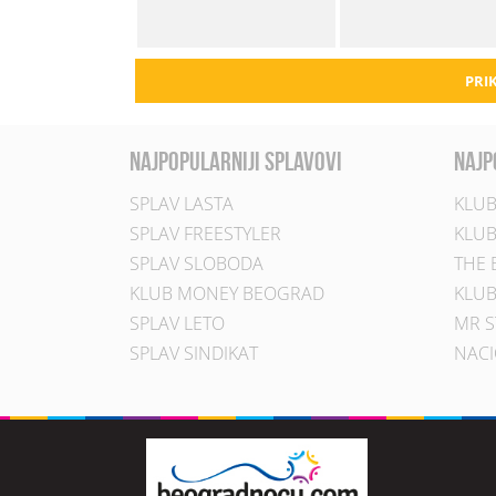
PRIK
najpopularniji splavovi
najp
SPLAV LASTA
KLUB
SPLAV FREESTYLER
KLUB
SPLAV SLOBODA
THE 
KLUB MONEY BEOGRAD
KLUB
SPLAV LETO
MR S
SPLAV SINDIKAT
NACI