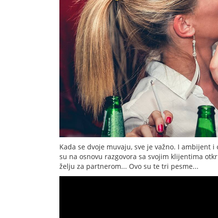
Kada se dvoje muvaju, sve je važno. I ambijent i 
su na osnovu razgovora sa svojim klijentima otkri
želju za partnerom... Ovo su te tri pesme...