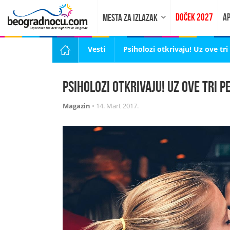
DOČEK 2027
AP
MESTA ZA IZLAZAK
Vesti
Psiholozi otkrivaju! Uz ove t
Psiholozi otkrivaju! Uz ove tri 
Magazin
•
14. Mart 2017.