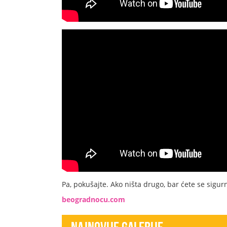
Pa, pokušajte. Ako ništa drugo, bar ćete se sigur
beogradnocu.com