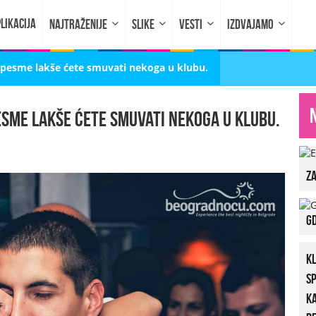
LIKACIJA
NAJTRAŽENIJE
SLIKE
VESTI
IZDVAJAMO
ri pesme lakše ćete smuvati nekoga u klubu.
pesme lakše ćete smuvati nekoga u klubu.
za
Gd
K
S
K