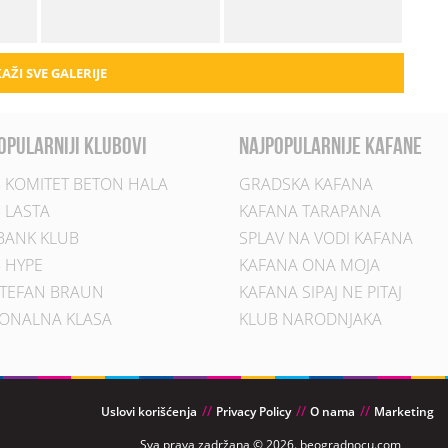
AŽI SVE GALERIJE
opularniji klubovi
najpopularnije kafane
 KOMITET BETON HALA
GRADSKA KAFANA
 LASTA
KAFANA TARAPANA
BANK KLUB
SPLAV NA VODI KAFANA
 HYPE
KAFANA ONA MOJA
TEFAN BRAUN
KAFANA SIPAJ NE PITAJ
ONALNA KLASA
KLUB NARODNJAKA
Uslovi korišćenja
Privacy Policy
O nama
Marketing
Sva prava zadržana © 2026. beogradnocu.com