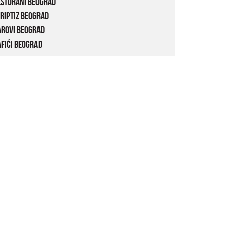
estorani Beograd
riptiz Beograd
arovi Beograd
fići Beograd