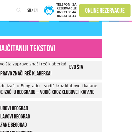
TELEFONI ZA
REZERVACIJE
online rezervacije
sr
/
en
063 33 33 44
063 34 34 33
Najčitaniji tekstovi
Evo šta
pravo znači reč klaberka!
e izaći u Beogradu – vodič kroz klubove i kafane
lubovi Beograd
plavovi Beograd
afane Beograd