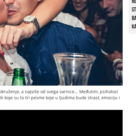
R
St
B
Ka
okruženje, a najviše od svega varnice... Međutim, psiholozi
li koje su to tri pesme koje u ljudima bude strast, emociju i