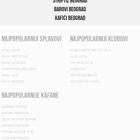
Striptiz Beograd
Barovi Beograd
Kafići Beograd
najpopularniji splavovi
najpopularniji klubovi
SPLAV LASTA
KLUB KOMITET BETON HALA
SPLAV FREESTYLER
KLUB LASTA
SPLAV SLOBODA
THE BANK KLUB
KLUB MONEY BEOGRAD
KLUB HYPE
SPLAV LETO
MR STEFAN BRAUN
SPLAV SINDIKAT
NACIONALNA KLASA
najpopularnije kafane
GRADSKA KAFANA
KAFANA TARAPANA
SPLAV NA VODI KAFANA
KAFANA ONA MOJA
KAFANA SIPAJ NE PITAJ
KLUB NARODNJAKA