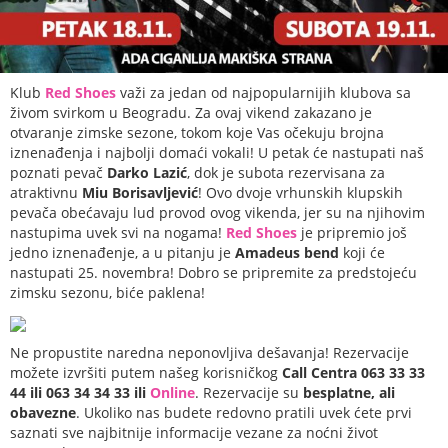
Klub
Red Shoes
važi za jedan od najpopularnijih klubova sa
živom svirkom u Beogradu. Za ovaj vikend zakazano je
otvaranje zimske sezone, tokom koje Vas očekuju brojna
iznenađenja i najbolji domaći vokali! U petak će nastupati naš
poznati pevač
Darko Lazić
, dok je subota rezervisana za
atraktivnu
Miu Borisavljević
! Ovo dvoje vrhunskih klupskih
pevača obećavaju lud provod ovog vikenda, jer su na njihovim
nastupima uvek svi na nogama!
Red Shoes
je pripremio još
jedno iznenađenje, a u pitanju je
Amadeus bend
koji će
nastupati 25. novembra! Dobro se pripremite za predstojeću
zimsku sezonu, biće paklena!
Ne propustite naredna neponovljiva dešavanja! Rezervacije
možete izvršiti putem našeg korisničkog
Call Centra 063 33 33
44 ili 063 34 34 33 ili
Online
. Rezervacije su
besplatne, ali
obavezne
. Ukoliko nas budete redovno pratili uvek ćete prvi
saznati sve najbitnije informacije vezane za noćni život