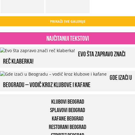
PRIKAŽI SVE GALERIJE
Najčitaniji tekstovi
Evo šta zapravo znači
reč klaberka!
Gde izaći u
Beogradu – vodič kroz klubove i kafane
Klubovi Beograd
Splavovi Beograd
Kafane Beograd
Restorani Beograd