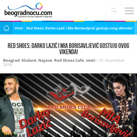
Vesti
Red Shoes: Darko Lazić i Mia Borisavljević gostuju ovog vikenda!
Red Shoes: Darko Lazić i Mia Borisavljević gostuju ovog
vikenda!
Beograd
,
Klubovi
,
Najave
,
Red Shoes Cafe
,
vesti
•
15. Novembar
2016.