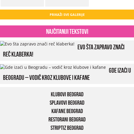
PRIKAŽI SVE GALERIJE
Najčitaniji tekstovi
Evo šta zapravo znači
reč klaberka!
Gde izaći u
Beogradu – vodič kroz klubove i kafane
Klubovi Beograd
Splavovi Beograd
Kafane Beograd
Restorani Beograd
Striptiz Beograd