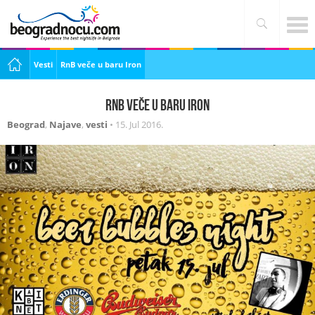
Vesti
RnB veče u baru Iron
RnB veče u baru Iron
Beograd
,
Najave
,
vesti
•
15. Jul 2016.