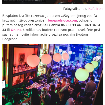
Fotografisano u
Kafe Iron
Besplatno izvršite rezervaciju putem vašeg omiljenog vodiča
kroz noćni život prestonice –
beogradnocu.com
, odnosno
putem našeg korisničkog
Call Centra 063 33 33 44
ili
063 34 34
33
ili
Online
. Ukoliko nas budete redovno pratili uvek ćete prvi
saznati najnovije informacije u vezi sa noćnim životom
Beograda.