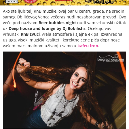
Ako ste ljubitelj RnB muzike, ovaj bar u centru grada, na sredini
samog Obilićevog Venca večeras nudi nezaboravan provod. Ovo
veče pod nazivom
Beer bubbles night
nudi vam vrhunski užitak
uz
Deep house and lounge by Dj Bobilishs
. Očekuju vas
vrhunski
RnB zvuci
, vrela atmosfera i sjajna ekipa. Izvanredna
usluga, visoki muzički kvalitet i korektne cene pića doprinose
vašem maksimalnom uživanju samo u
kafeu Iron
.