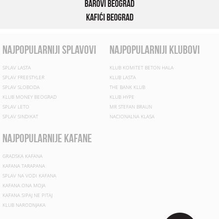
Barovi Beograd
Kafići Beograd
najpopularniji splavovi
najpopularniji klubovi
SPLAV LASTA
KLUB KOMITET BETON HALA
SPLAV FREESTYLER
KLUB LASTA
SPLAV SLOBODA
THE BANK KLUB
KLUB MONEY BEOGRAD
KLUB HYPE
SPLAV LETO
MR STEFAN BRAUN
SPLAV SINDIKAT
NACIONALNA KLASA
najpopularnije kafane
GRADSKA KAFANA
KAFANA TARAPANA
SPLAV NA VODI KAFANA
KAFANA ONA MOJA
KAFANA SIPAJ NE PITAJ
KLUB NARODNJAKA