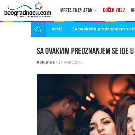
DOČEK 2027
AP
MESTA ZA IZLAZAK
Vesti
Sa ovakvim predznanjem se id
Sa ovakvim predznanjem se ide u
Kolumne
•
21. Mart 2017.