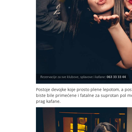
Postoje devojke koje prosto plene lepotom, a post
biste bile primećene i fatalne za suprotan pol mo
prag kafane.