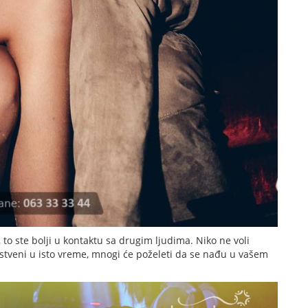
 to ste bolji u kontaktu sa drugim ljudima. Niko ne voli
enstveni u isto vreme, mnogi će poželeti da se nađu u vašem