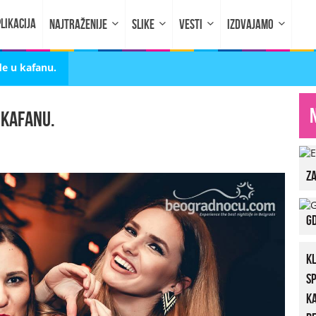
LIKACIJA
NAJTRAŽENIJE
SLIKE
VESTI
IZDVAJAMO
e u kafanu.
 kafanu.
za
Gd
K
S
K