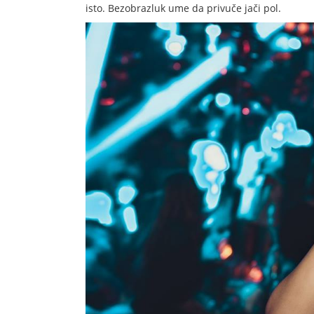
isto. Bezobrazluk ume da privuče jači pol.