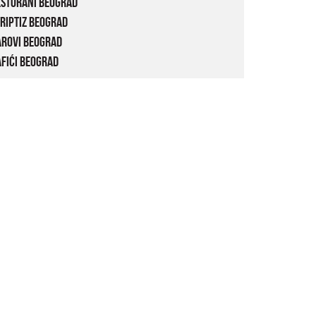
estorani Beograd
riptiz Beograd
arovi Beograd
fići Beograd