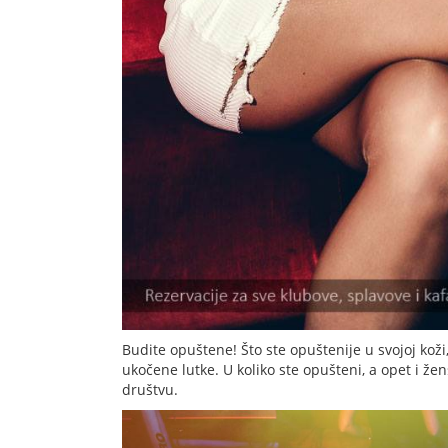
Budite opuštene! Što ste opuštenije u svojoj koži,
ukočene lutke. U koliko ste opušteni, a opet i ž
društvu.