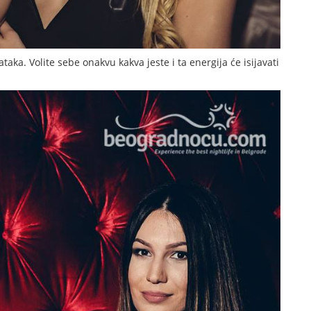
aka. Volite sebe onakvu kakva jeste i ta energija će isijavati