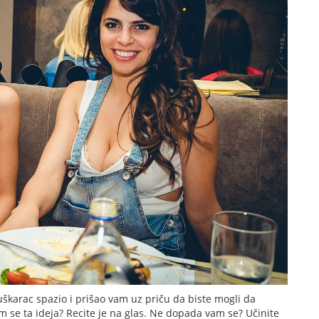
uškarac spazio i prišao vam uz priču da biste mogli da
m se ta ideja? Recite je na glas. Ne dopada vam se? Učinite