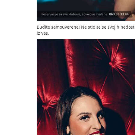
Budite samouverene! Ne stidite se svojih nedostat
iz vas.