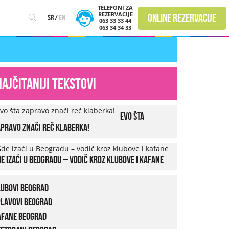
TELEFONI ZA
REZERVACIJE
online rezervacije
sr
/
en
063 33 33 44
063 34 34 33
Najčitaniji tekstovi
Evo šta
pravo znači reč klaberka!
e izaći u Beogradu – vodič kroz klubove i kafane
lubovi Beograd
plavovi Beograd
afane Beograd