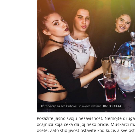
Pokažite jasno svoju nezavisnost. Nemojte druga
očajnica koja čeka da joj neko priđe. Muškarci ma
osete. Zato stidljivost ostavite kod kuće, a sve 