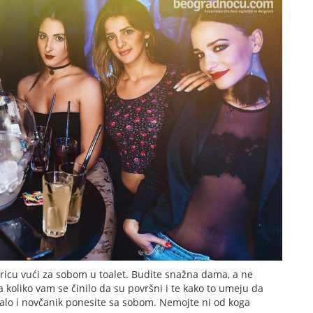
ricu vući za sobom u toalet. Budite snažna dama, a ne
 koliko vam se činilo da su površni i te kako to umeju da
ostalo i novčanik ponesite sa sobom. Nemojte ni od koga