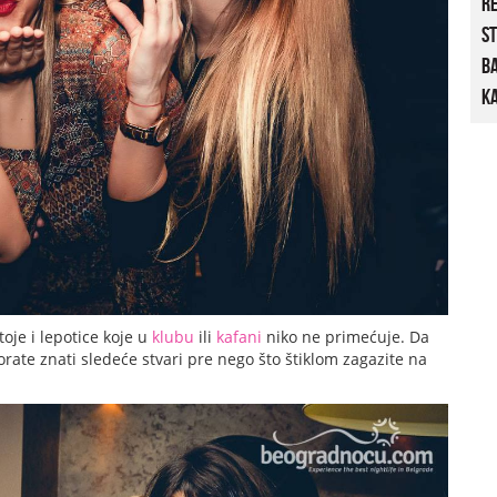
R
St
B
Ka
oje i lepotice koje u
klubu
ili
kafani
niko ne primećuje. Da
rate znati sledeće stvari pre nego što štiklom zagazite na