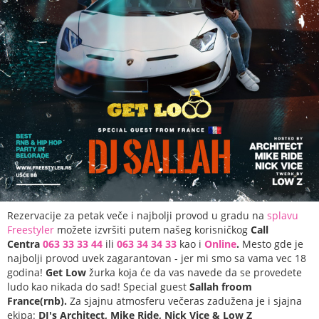
Rezervacije za petak veče i najbolji provod u gradu na
splavu
Freestyler
možete izvršiti putem našeg korisničkog
Call
Centra
063 33 33 44
ili
063 34 34 33
kao i
Online
.
Mesto gde je
najbolji provod uvek zagarantovan - jer mi smo sa vama vec 18
godina!
Get Low
žurka koja će da vas navede da se provedete
ludo kao nikada do sad! Special guest
Sallah froom
France(rnb).
Za sjajnu atmosferu večeras zadužena je i sjajna
ekipa:
DJ's Architect, Mike Ride, Nick Vice & Low Z