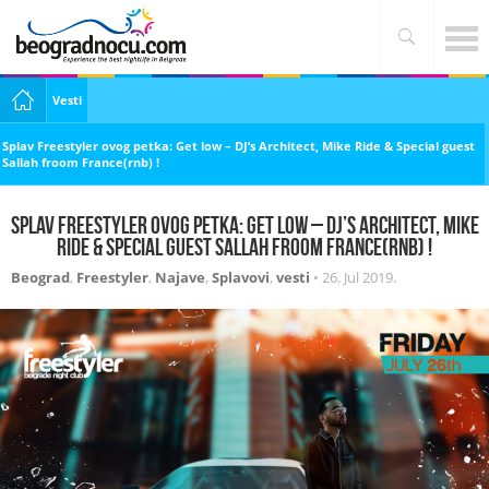
Vesti
Splav Freestyler ovog petka: Get low – DJ’s Architect, Mike Ride & Special guest
Sallah froom France(rnb) !
Splav Freestyler ovog petka: Get low – DJ’s Architect, Mike
Ride & Special guest Sallah froom France(rnb) !
Beograd
,
Freestyler
,
Najave
,
Splavovi
,
vesti
•
26. Jul 2019.