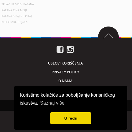
SPLAV NA VODI KAFANA
KAFANA ONA MOJA
KAFANA SIPAJ NE PITAJ
KLUB NARODNJAKA
USLOVI KORIŠĆENJA
PRIVACY POLICY
O NAMA
MARKETING
Koristimo kolačiće za poboljšanje korisničkog
iskustva.
Saznaj više
Sva prava zadržana © 2026. beogradnocu.com
U redu