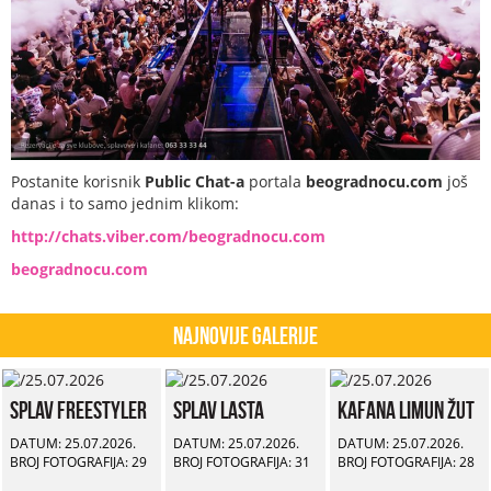
Postanite korisnik
Public Chat-a
portala
beogradnocu.com
još
danas i to samo jednim klikom:
http://chats.viber.com/beogradnocu.com
beogradnocu.com
Najnovije Galerije
Splav Freestyler
Splav Lasta
Kafana Limun Žut
DATUM: 25.07.2026.
DATUM: 25.07.2026.
DATUM: 25.07.2026.
BROJ FOTOGRAFIJA: 29
BROJ FOTOGRAFIJA: 31
BROJ FOTOGRAFIJA: 28