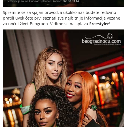
Spremite se za sjajan provod, a ukoliko nas budete redovno
pratili uvek ćete prvi saznati sve najbitnije informacije vezane
za noćni život Beograda. Vidimo se na
splavu
Freestyler
!