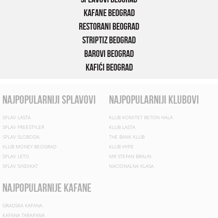
Kafane Beograd
Restorani Beograd
Striptiz Beograd
Barovi Beograd
Kafići Beograd
najpopularniji splavovi
najpopularniji klubovi
SPLAV LASTA
KLUB KOMITET BETON HALA
SPLAV FREESTYLER
KLUB LASTA
SPLAV SLOBODA
THE BANK KLUB
KLUB MONEY BEOGRAD
KLUB HYPE
SPLAV LETO
MR STEFAN BRAUN
SPLAV SINDIKAT
NACIONALNA KLASA
najpopularnije kafane
GRADSKA KAFANA
KAFANA TARAPANA