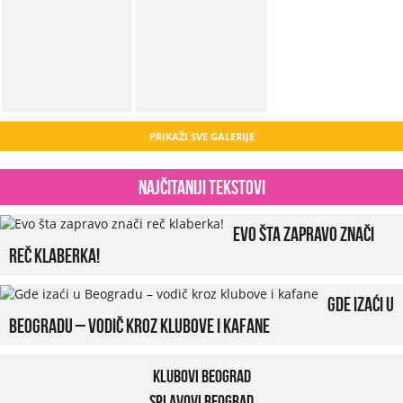
PRIKAŽI SVE GALERIJE
Najčitaniji tekstovi
Evo šta zapravo znači
reč klaberka!
Gde izaći u
Beogradu – vodič kroz klubove i kafane
Klubovi Beograd
Splavovi Beograd