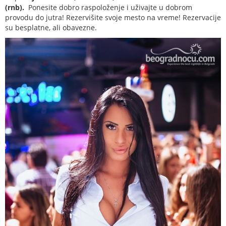
(rnb).
Ponesite dobro raspoloženje i uživajte u dobrom
provodu do jutra!
Rezervišite svoje mesto na vreme! Rezervacije
su besplatne, ali obavezne.